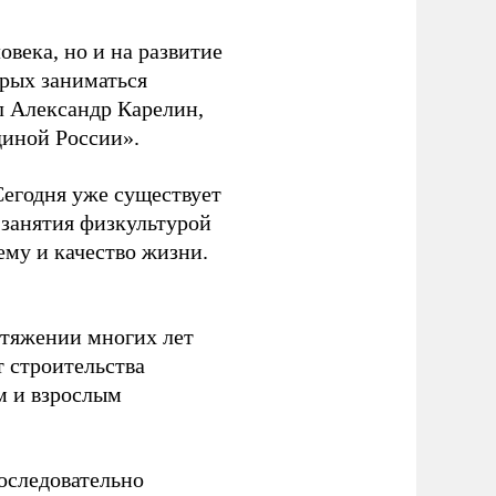
овека, но и на развитие
орых заниматься
л Александр Карелин,
диной России».
Сегодня уже существует
 занятия физкультурой
ему и качество жизни.
отяжении многих лет
т строительства
м и взрослым
оследовательно