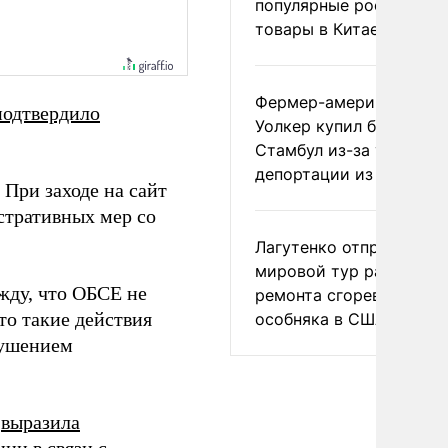
популярные российски
товары в Китае
Фермер-американец
подтвердило
Уолкер купил билет в
Стамбул из-за угрозы
депортации из России
 При заходе на сайт
стративных мер со
Лагутенко отправился в
мировой тур ради
ежду, что ОБСЕ не
ремонта сгоревшего
то такие действия
особняка в США
рушением
ч
выразила