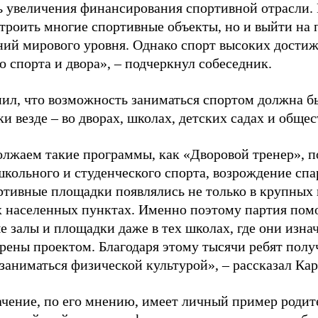
ь увеличения финансирования спортивной отрасли. 
строить многие спортивные объекты, но и выйти на 
ний мирового уровня. Однако спорт высоких достиж
о спорта и двора», – подчеркнул собеседник.
ил, что возможность заниматься спортом должна б
и везде – во дворах, школах, детских садах и обще
лжаем такие программы, как «Дворовой тренер», п
школьного и студенческого спорта, возрождение спа
ртивные площадки появлялись не только в крупных г
 населенных пунктах. Именно поэтому партия помо
е залы и площадки даже в тех школах, где они изна
рены проектом. Благодаря этому тысячи ребят пол
заниматься физической культурой», – рассказал Ка
ачение, по его мнению, имеет личный пример родит