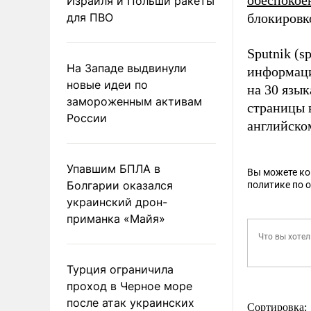
обеспокое
Израиля и Польши ракеты
для ПВО
блокировко
Sputnik (s
На Западе выдвинули
информаци
новые идеи по
на 30 язы
замороженным активам
страницы 
России
английско
Упавшим БПЛА в
Вы можете к
Болгарии оказался
политике по 
украинский дрон-
приманка «Майя»
Турция ограничила
проход в Черное море
после атак украинских
Сортировка: