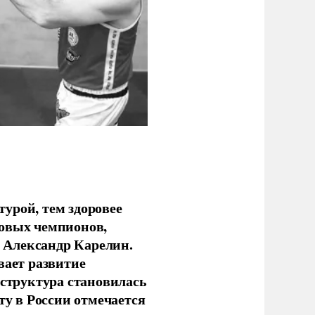
урой, тем здоровее
новых чемпионов,
 Александр Карелин.
вает развитие
аструктура становилась
ту в России отмечается