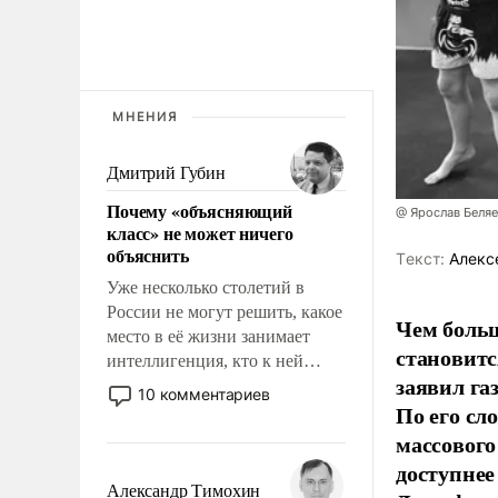
МНЕНИЯ
Дмитрий Губин
Почему «объясняющий
@ Ярослав Беля
класс» не может ничего
объяснить
Tекст:
Алекс
Уже несколько столетий в
России не могут решить, какое
Чем больш
место в её жизни занимает
становитс
интеллигенция, кто к ней
заявил г
принадлежит, а кого из неё
10 комментариев
По его сл
исключили с правом
восстановления и без оного. И
массового
чем она отличается от просто
доступнее
образованных людей. Иногда
Александр Тимохин