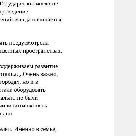
Государство смогло не
проведение
ений всегда начинается
ыть предусмотрена
ственных пространствах.
оддерживаем развитие
ртакиад. Очень важно,
ородах, но и в
гала оборудовать
чально не были
учили возможность
релин.
елей. Именно в семье,