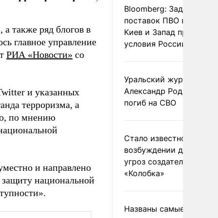
Bloomberg: Задержка
поставок ПВО вынудит
, а также ряд блогов в
Киев и Запад принять
ось главное управление
условия России
ет
РИА «Новости»
со
Уральский журналист
Александр Родионов
witter и указанных
погиб на СВО
анда терроризма, а
то, по мнению
 национальной
Стало известно о
возбуждении дела из-з
угроз создателям
 уместно и направлено
«Колобка»
е защиту национальной
тупности».
Названы самые