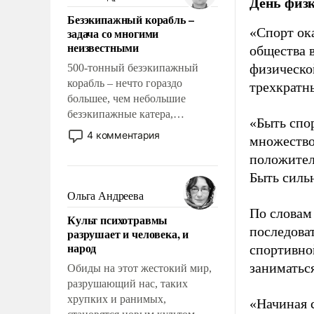
День физ
казалось, что эти вопросы
Безэкипажный корабль –
решены раз и навсегда, но –
«Спорт ока
задача со многими
нет, не решены.
неизвестными
общества 
физическо
500-тонный безэкипажный
корабль – нечто гораздо
трехкратн
большее, чем небольшие
безэкипажные катера,
«Быть спо
применение которых уже
4 комментария
множество
стало обыденностью. Задача по
положител
созданию такого корабля очень
сложна и амбициозна. Однако
Быть силь
и ее реализация радикально
Ольга Андреева
поднимет наши боевые
По словам
Культ психотравмы
возможности.
последоват
разрушает и человека, и
народ
спортивно
заниматьс
Обиды на этот жестокий мир,
разрушающий нас, таких
хрупких и ранимых,
«Начиная 