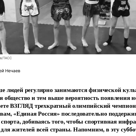
ев/ТАСС
ей Нечаев
е людей регулярно занимаются физической культ
я общество и тем выше вероятность появления 
азете ВЗГЛЯД трехкратный олимпийский чемпион
овам, «Единая Россия» последовательно поддержи
 спорта, добиваясь того, чтобы спортивная инфр
 для жителей всей страны. Напомним, в эту суббо