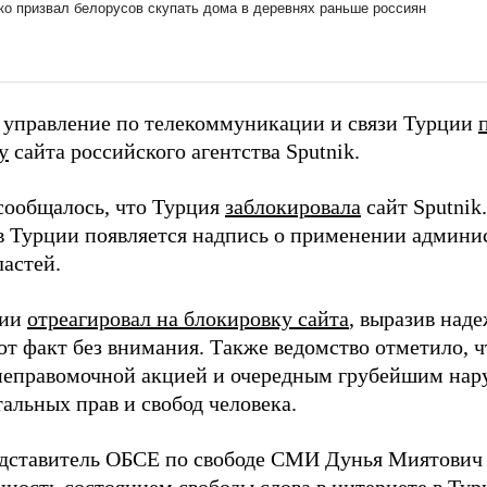
 управление по телекоммуникации и связи Турции
у
сайта российского агентства Sputnik.
 сообщалось, что Турция
заблокировала
сайт Sputnik.
 в Турции появляется надпись о применении админи
ластей.
сии
отреагировал на блокировку сайта
, выразив над
от факт без внимания. Также ведомство отметило, ч
неправомочной акцией и очередным грубейшим на
альных прав и свобод человека.
дставитель ОБСЕ по свободе СМИ Дунья Миятови