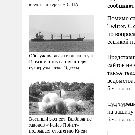
вредит интересам США
сообщают
Помимо сай
Twitter. 
по вопрос
ссылкой на
Обслуживавшая гитлеровскую
Представи
Германию компания потеряла
сайтов не 
сухогрузы возле Одессы
также тек
ведомства
безопасно
Суд турец
на защиту
Военный эксперт: Выбивание
безопасно
заводов «Файер Пойнт»
подрывает стратегию Киева