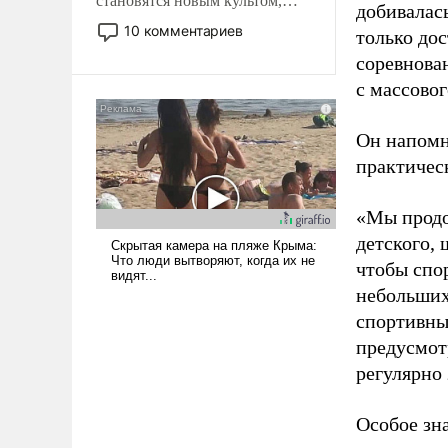
становятся новым культом,
добивалас
постепенно вытесняя и
10 комментариев
только до
отменяя традиционное
соревнова
требование к человеку – быть
с массовог
мужественным и твердым под
ударами судьбы, брать на себя
ответственность, помогать
Он напомн
слабым, идти вперед и
практическ
адаптироваться.
«Мы продо
детского, 
чтобы спо
небольших
спортивны
предусмот
регулярно 
Особое зн