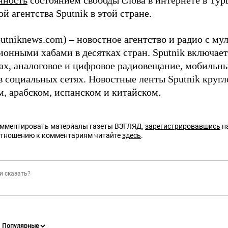
нность
состоянием свободы слова в интернете в Турц
й агентства Sputnik в этой стране.
putniknews.com) – новостное агентство и радио с 
онными хабами в десятках стран. Sputnik включает 
ках, аналоговое и цифровое радиовещание, мобильн
в социальных сетях. Новостные ленты Sputnik кругл
м, арабском, испанском и китайском.
омментировать материалы газеты ВЗГЛЯД,
зарегистрировавшись
на
отношению к комментариям читайте
здесь
.