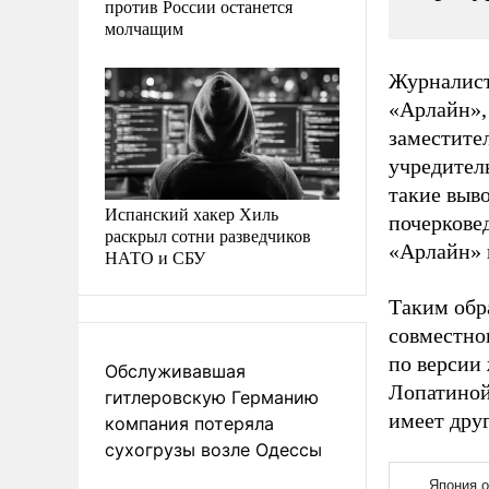
против России останется
молчащим
Журналист
«Арлайн»,
заместите
учредител
такие выв
Испанский хакер Хиль
почеркове
раскрыл сотни разведчиков
«Арлайн» н
НАТО и СБУ
Таким обра
совместно
по версии 
Обслуживавшая
Лопатиной
гитлеровскую Германию
имеет дру
компания потеряла
сухогрузы возле Одессы