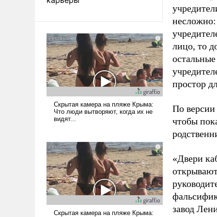
учредители
несложно:
учредител
лицо, то 
остальные
учредител
простор д
По версии
чтобы пока
родственн
«Двери ка
открывают
руководите
фальсифик
завод Лен