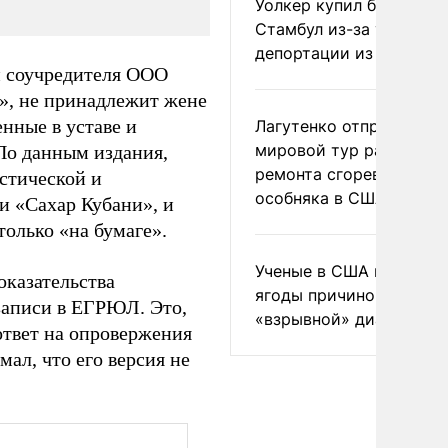
Уолкер купил билет в
Стамбул из-за угрозы
депортации из России
и соучредителя ООО
», не принадлежит жене
нные в уставе и
Лагутенко отправился в
мировой тур ради
По данным издания,
ремонта сгоревшего
стической и
особняка в США
и «Сахар Кубани», и
только «на бумаге».
Ученые в США назвали 
оказательства
ягоды причиной
записи в ЕГРЮЛ. Это,
«взрывной» диареи
ответ на опровержения
ал, что его версия не