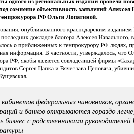
ы одного из региональных изданий провели ново
под сомнение объективность заявлений Алексея 
генпрокурора РФ Ольги Лопатиной.
дования,
опубликованного краснодарским изданием
 последних докладов блогера Алексея Навального, 
алось о приближенных к генпрокурору РФ людях, п
ная информация. В частности, утверждалось, что О
ора РФ, якобы является совладелицей фирмы «Сахар
ндитов Сергея Цапка и Вячеслава Цеповяза, убивших
Кущевская.
 кабинетов федеральных чиновников, орган
раций и банков открываются гораздо легче
ь бизнес с родственниками руководителей 
уратуры