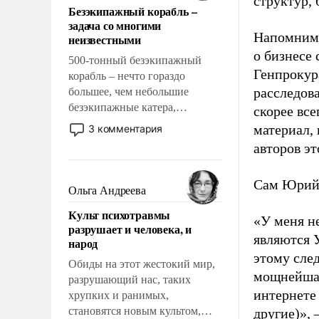
структур,
Безэкипажный корабль –
решены раз и навсегда, но –
задача со многими
нет, не решены.
Напомним,
неизвестными
о бизнесе
500-тонный безэкипажный
Генпрокур
корабль – нечто гораздо
расследова
большее, чем небольшие
безэкипажные катера,
скорее все
применение которых уже
материал, 
3 комментария
стало обыденностью. Задача по
авторов эт
созданию такого корабля очень
сложна и амбициозна. Однако
Сам Юрий 
и ее реализация радикально
Ольга Андреева
поднимет наши боевые
Культ психотравмы
возможности.
«У меня н
разрушает и человека, и
являются 
народ
этому сле
Обиды на этот жестокий мир,
мощнейшая,
разрушающий нас, таких
интернете
хрупких и ранимых,
становятся новым культом,
другие)», 