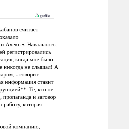
абанов считает
оказало
и Алексея Навального.
дей регистрировались
ация, когда мне было
же никогда не слышал! А
иаром, - говорит
ная информация ставит
упцией**. Те, кто не
а, пропаганда и заговор
ю работу, которая
говой компанию,