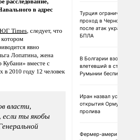
е расследование,
Навального в адрес
Турция ограничила
проход в Черное море
после атак украинских
 ЮГ Times
, следует, что
БПЛА
в котором
риводится явно
льга Лопатина, жена
В Болгарии взорвался
 Кубани» вместе с
влетевший в страну из
 в 2010 году 12 человек
Румынии беспилотник
Иран назвал условие
открытия Ормузского
ов власти,
пролива
, если ты якобы
Генеральной
Фермер-американец