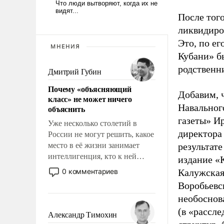
После того
ликвидиро
Это, по ег
МНЕНИЯ
Кубани» б
родственн
Дмитрий Губин
Почему «объясняющий
Добавим, 
класс» не может ничего
Навальног
объяснить
газеты» И
Уже несколько столетий в
директора
России не могут решить, какое
место в её жизни занимает
результат
интеллигенция, кто к ней
издание «
принадлежит, а кого из неё
0 комментариев
Калужская
исключили с правом
Воробьевс
восстановления и без оного. И
необоснов
чем она отличается от просто
(в «рассле
образованных людей. Иногда
Александр Тимохин
казалось, что эти вопросы