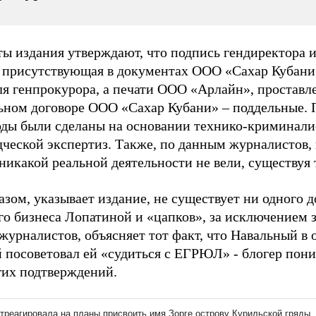
ы издания утверждают, что подпись гендиректора 
 присутствующая в документах ООО «Сахар Кубани
ля генпрокурора, а печати ООО «Арлайн», проставле
ьном договоре ООО «Сахар Кубани» – поддельные. 
оды были сделаны на основании технико-криминали
дческой экспертиз. Также, по данным журналистов, 
икакой реальной деятельности не вели, существуя 
зом, указывает издание, не существует ни одного д
го бизнеса Лопатиной и «цапков», за исключением 
журналистов, объясняет тот факт, что Навальный в 
 посоветовал ей «судиться с ЕГРЮЛ» - блогер поним
гих подтверждений.