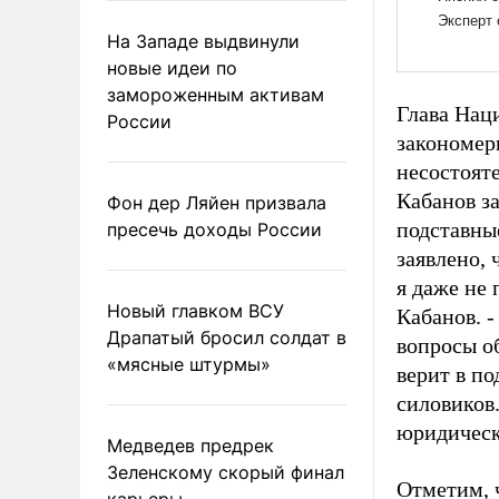
На Западе выдвинули
новые идеи по
замороженным активам
Глава Нац
России
закономер
несостоят
Кабанов за
Фон дер Ляйен призвала
подставны
пресечь доходы России
заявлено, 
я даже не 
Новый главком ВСУ
Кабанов. -
Драпатый бросил солдат в
вопросы о
«мясные штурмы»
верит в по
силовиков.
юридически
Медведев предрек
Зеленскому скорый финал
Отметим, 
карьеры