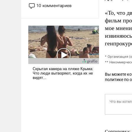
постепенно вытесняя и
10 комментариев
отменяя традиционное
«То, что 
требование к человеку – быть
фильм про 
мужественным и твердым под
мое мнени
ударами судьбы, брать на себя
извиняюсь,
ответственность, помогать
слабым, идти вперед и
генпрокур
адаптироваться.
* Организация (
** Некоммерческ
Вы можете к
политике по 
Сортировка: