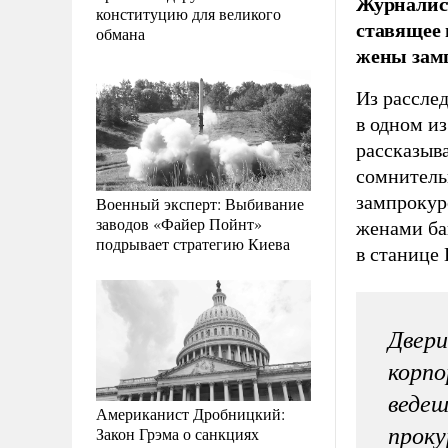
Журналист
конституцию для великого
ставящее 
обмана
жены зам
Из рассле
в одном из
рассказыв
сомнитель
зампрокур
Военный эксперт: Выбивание
заводов «Файер Пойнт»
женами ба
подрывает стратегию Киева
в станице 
Двери
корпо
ведеш
Американист Дробницкий:
Закон Грэма о санкциях
прок