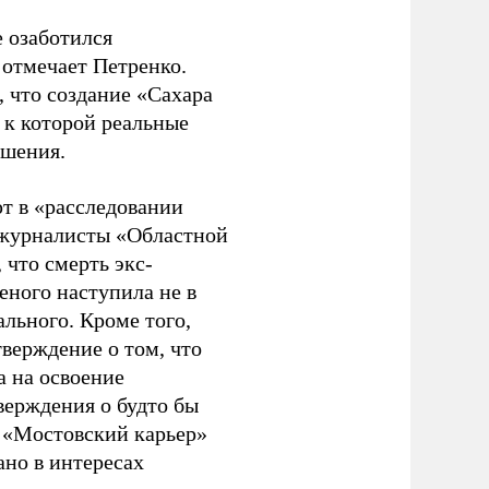
е озаботился
 отмечает Петренко.
, что создание «Сахара
 к которой реальные
ошения.
ют в «расследовании
, журналисты «Областной
 что смерть экс-
еного наступила не в
льного. Кроме того,
верждение о том, что
а на освоение
верждения о будто бы
 «Мостовский карьер»
ано в интересах