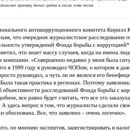
ионального антикоррупционного комитета Кирилл К
ным, что очередное журналистское расследование п
ельность утверждений Фонда борьбы с коррупцией* 
метил, что знает массу случаев, когда на имена лю
е компании. «Совершенно недавно у меня была ситу
что в 1999 году я руководил ЧОПом, о котором я да
просто руководил, а чуть ли не являлся его бенефиц
 Была такая практика в регионах. Поэтому заявлен
б объективности расследований Фонда борьбы с корр
добное, все равно будет считать, что все это заказух
 А здесь вопрос в том, что журналисты сделали сво
 обоснована. Все, что заявлено – очень логично».
что, по мнению экспертов, зарегистрировать в нало