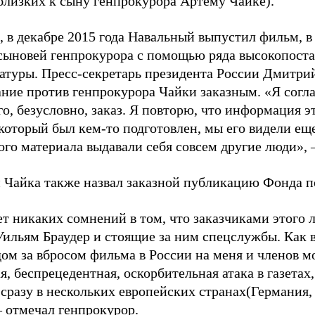
 близких к сыну генпрокурора Артему Чайке).
 в декабре 2015 года Навальный выпустил фильм, в
 сыновей генпрокурора с помощью ряда высокопост
атуры. Пресс-секретарь президента России Дмитри
ние против генпрокурора Чайки заказным. «Я соглаш
го, безусловно, заказ. Я повторю, что информация эт
который был кем-то подготовлен, мы его видели еще 
ого материала выдавали себя совсем другие люди», –
Чайка также назвал заказной публикацию Фонда по
ет никаких сомнений в том, что заказчиками этого
Уильям Браудер и стоящие за ним спецслужбы. Как 
дом за вбросом фильма в России на меня и членов 
 беспрецедентная, оскорбительная атака в газетах,
 сразу в нескольких европейских странах(Германия
– отмечал генпрокурор.