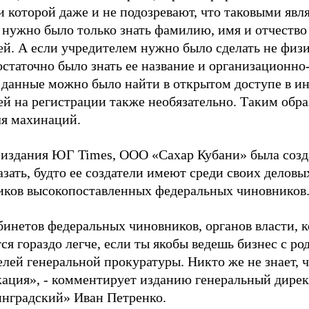
 которой даже и не подозревают, что таковыми явля
 нужно было только знать фамилию, имя и отчеств
ей. А если учредителем нужно было сделать не физи
достаточно было знать ее название и организационн
 данные можно было найти в открытом доступе в ин
ей на регистрации также необязательно. Таким обра
ля махинаций.
 издания ЮГ Times, ООО «Сахар Кубани» была созд
зать, будто ее создатели имеют среди своих деловы
иков высокопоставленных федеральных чиновников
бинетов федеральных чиновников, органов власти, 
ся гораздо легче, если ты якобы ведешь бизнес с р
лей генеральной прокуратуры. Никто же не знает, ч
ация», - комментирует изданию генеральный дире
инградский» Иван Петренко.