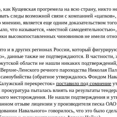
, как Кущевская прогремела на всю страну, никто н
вать следы возможной связи с компанией «цапков»,
о мнению, является еще одним доказательством того
ыло, что называется, «местной самодеятельностью»,
ики высокопоставленных чиновников не имели отн
что и в других регионах России, который фигуриру
о», данные также не подтверждаются. В частности
ркутской области не нашли никаких подтверждений,
 Верхне-Ленского речного пароходства Николая Пал
е самоубийства (обратное утверждалось Фондом Нава
Калужский перекресток»
поставило под сомнение
ут
 прокуратура пыталась влиять на результаты тендер
кого месторождения. Не нашли подтверждения и ут
анном отзыве лицензии у производителя песка ОАО
довании Навального» говорилось, что это было сдел