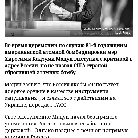
Фото: Kenjiro Matsuo/AFLO/Global
Look Press
Во время церемонии по случаю 81-й годовщины
американской атомной бомбардировки мэр
Хиросимы Кадзуми Мацуи выступил с критикой в
адрес России, но не назвал США страной,
сбросившей атомную бомбу.
Мацуи заявил, что Россия якобы «использует
ядерное оружие в качестве инструмента
запугивания», и связал это с действиями на
Украине, передает
ТАСС
.
Свое выступление Мацуи начал без прямого
упоминания России, называя ее «большой
державой». Однако позднее в речи он напрямую
упомянул Россию.