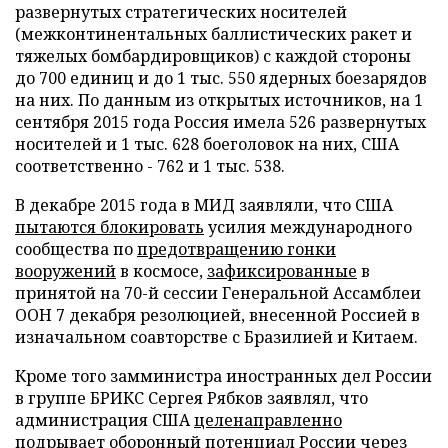
развернутых стратегических носителей
(межконтинентальных баллистических ракет и
тяжелых бомбардировщиков) с каждой стороны
до 700 единиц и до 1 тыс. 550 ядерных боезарядов
на них. По данным из открытых источников, на 1
сентября 2015 года Россия имела 526 развернутых
носителей и 1 тыс. 628 боеголовок на них, США
соответственно - 762 и 1 тыс. 538.
В декабре 2015 года в МИД заявляли, что США
пытаются блокировать
усилия международного
сообщества по
предотвращению гонки
вооружений
в космосе,
зафиксированные
в
принятой на 70-й сессии Генеральной Ассамблеи
ООН 7 декабря резолюцией, внесенной Россией в
изначальном соавторстве с Бразилией и Китаем.
Кроме того замминистра иностранных дел России
в группе БРИКС Сергея Рябков заявлял, что
администрация США
целенаправленно
подрывает
оборонный потенциал России через