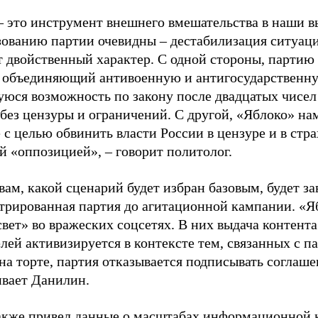
– это инструмент внешнего вмешательства в наши в
зованию партии очевидны – дестабилизация ситуаци
т двойственный характер. С одной стороны, партию
, объединяющий антивоенную и антигосударственну
юся возможность по закону после двадцатых чисел
 без цензуры и ограничений. С другой, «Яблоко» н
 с целью обвинить власти России в цензуре и в стра
й «оппозицией», – говорит политолог.
вам, какой сценарий будет избран базовым, будет за
стрированная партия до агитационной кампании. «Я
свет» во вражеских соцсетях. В них выдача контент
лей активизируется в контексте тем, связанных с па
на торте, партия отказывается подписывать соглаше
ивает Данилин.
акже привел данные о масштабах информационной 