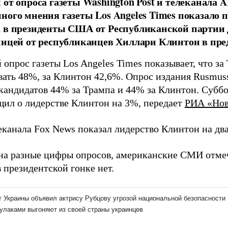
 от опроса газеты Washington Post и телеканала 
ного мнения газеты Los Angeles Times показало
 в президенты США от Республиканской партии
ницей от республиканцев Хиллари Клинтон в пре
опрос газеты Los Angeles Times показывает, что за
вать 48%, за Клинтон 42,6%. Опрос издания Rusmus
 кандидатов 44% за Трампа и 44% за Клинтон. Субб
ил о лидерстве Клинтон на 3%, передает
РИА «Нов
еканала Fox News показал лидерство Клинтон на два
на разные цифры опросов, американские СМИ отмеч
 президентской гонке нет.