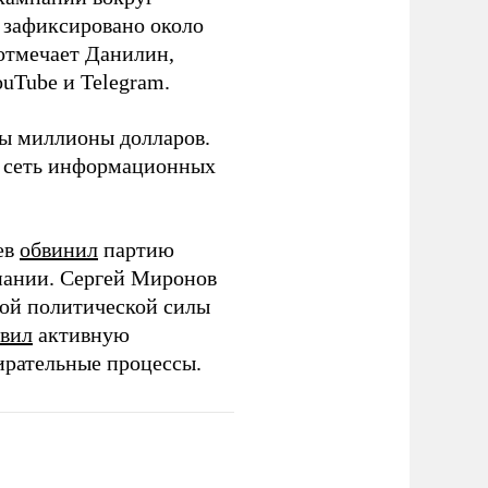
о зафиксировано около
 отмечает Данилин,
ouTube и Telegram.
ны миллионы долларов.
ю сеть информационных
ев
обвинил
партию
пании. Сергей Миронов
той политической силы
вил
активную
ирательные процессы.