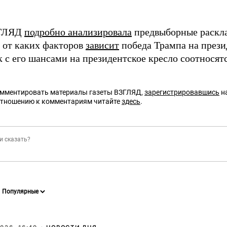
ЗГЛЯД
подробно анализировала
предвыборные раскла
, от каких факторов
зависит
победа Трампа на прези
 с его шансами на президентское кресло соотносятс
омментировать материалы газеты ВЗГЛЯД,
зарегистрировавшись
на
отношению к комментариям читайте
здесь
.