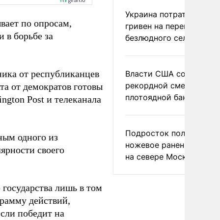
Украина потратила 1 мл
вает по опросам,
гривен на переименова
 в борьбе за
безлюдного села
ника от республиканцев
Власти США сообщили 
рекордной смертности 
ата от демократов готовы
плотоядной бактерии
ngton Post и телеканала
Подросток получил
ным одного из
ножевое ранение в дра
ярности своего
на севере Москвы
 государства лишь в том
рамму действий,
если победит на