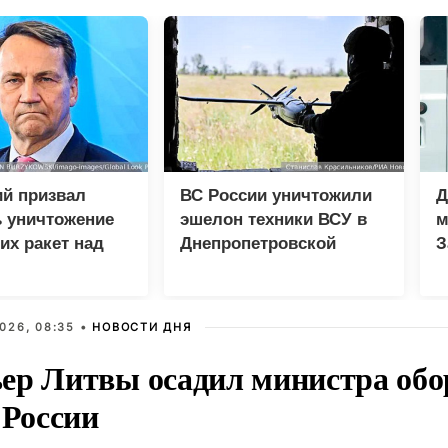
ий призвал
ВС России уничтожили
Д
 уничтожение
эшелон техники ВСУ в
м
их ракет над
Днепропетровской
З
й
области
026, 08:35 •
НОВОСТИ ДНЯ
ер Литвы осадил министра обо
 России