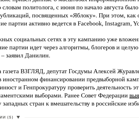
о словам политолога, с июня по начало августа был
 публикаций, посвященных «Яблоку». При этом, как
е партии активно ведется в Facebook, Instagram, Y
жных социальных сетях в эту кампанию уже вложе
ие партии идет через алгоритмы, блогеров и целу
 – заявил Данилин.
а газета ВЗГЛЯД, депутат Госдумы Алексей Журавл
в иностранном финансировании предвыборной кам
нюст и Генпрокуратуру проверить деятельность э
ламентскими выборами. Ранее Совет Федерации
выя
у западных стран к вмешательству в российские изб
И (5)
▼