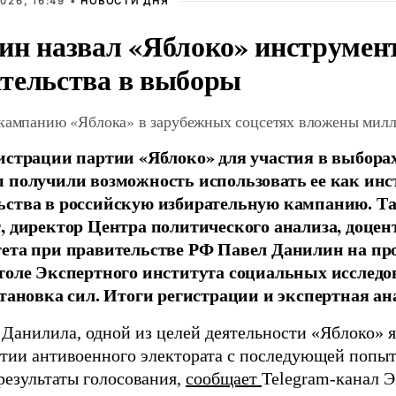
026, 16:49 •
НОВОСТИ ДНЯ
ин назвал «Яблоко» инструмен
тельства в выборы
 кампанию «Яблока» в зарубежных соцсетях вложены мил
истрации партии «Яблоко» для участия в выбора
 получили возможность использовать ее как ин
ства в российскую избирательную кампанию. Та
, директор Центра политического анализа, доце
тета при правительстве РФ Павел Данилин на п
толе Экспертного института социальных исслед
становка сил. Итоги регистрации и экспертная ан
 Данилила, одной из целей деятельности «Яблоко» 
ртии антивоенного электората с последующей попыт
результаты голосования,
сообщает
Telegram-канал 