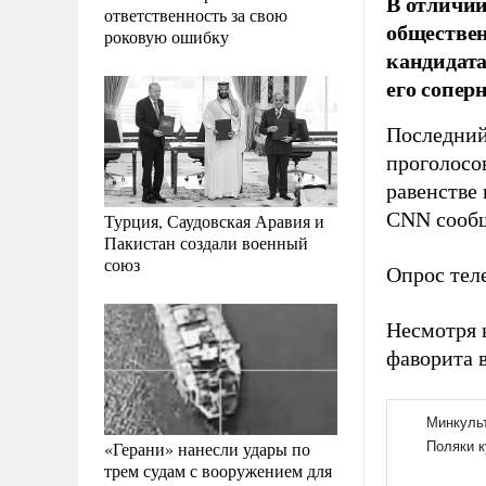
В отличии
ответственность за свою
обществен
роковую ошибку
кандидата
его сопер
Последний 
проголосо
равенстве
CNN сообщ
Турция, Саудовская Аравия и
Пакистан создали военный
союз
Опрос тел
Несмотря 
фаворита в
«Герани» нанесли удары по
трем судам с вооружением для