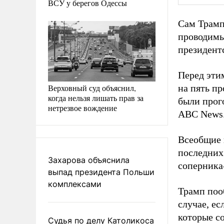
ВСУ у берегов Одессы
Сам Трамп
проводимы
президентс
Перед эт
Верховный суд объяснил,
на пять пр
когда нельзя лишать прав за
были прого
нетрезвое вождение
ABC News
Всеобщие 
последних
Захарова объяснила
соперника
выпад президента Польши
комплексами
Трамп по
случае, ес
которые со
Судья по делу Католикоса