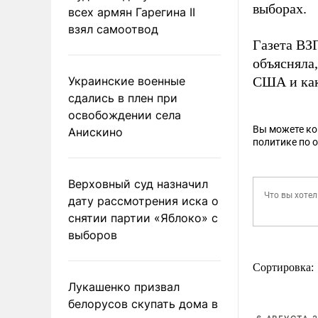
выборах.
всех армян Гарегина II
взял самоотвод
Газета В
объясняла
Украинские военные
США и как
сдались в плен при
освобождении села
Вы можете к
Анискино
политике по 
Верховный суд назначил
дату рассмотрения иска о
снятии партии «Яблоко» с
выборов
Сортировка:
Лукашенко призвал
белорусов скупать дома в