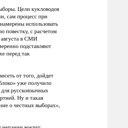
ыборы. Цели кукловодов
и, сам процесс при
 намерены использовать
ю повестку, с расчетом
 августа в СМИ
амеренно подставляют
хе перед так
висеть от того, дойдет
блоко» уже получило
а для русскоязычных
ртией. Ну и такая
ние о честных выборах»,
кампании вокруг