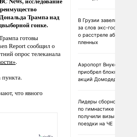
ABC News, исследование
 преимущество
 Дональда Трампа над
В Грузии завели дело и
двыборной гонке.
за слов экс-госминист
о расстреле абхазских
 Трампа готовы
пленных
sen Report сообщил о
отний опрос телеканала
ости»
.
Аэропорт Внуково
приобрел блокпакет
 пункта.
акций Домодедово
ают, что явного
Лидеры сборной Росси
по гимнастике не
получили визы для
поездки на ЧЕ