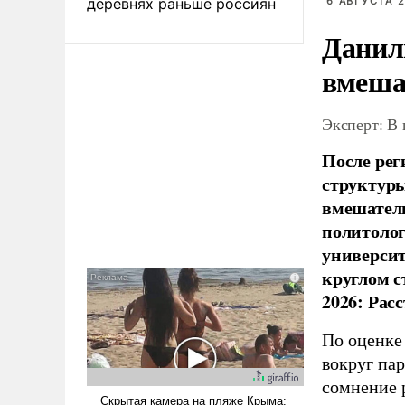
деревнях раньше россиян
6 АВГУСТА 2
Данил
вмеша
Эксперт: В
После рег
структуры
вмешатель
политолог
универси
круглом с
2026: Рас
По оценке
вокруг па
сомнение 