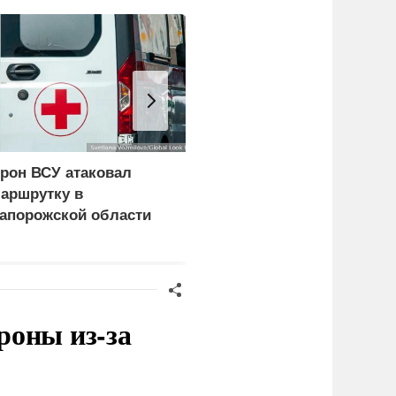
рон ВСУ атаковал
Нанесены удары по
аршрутку в
логистике ВСУ в
апорожской области
Харьковской и
Днепропетровской
областях
роны из-за