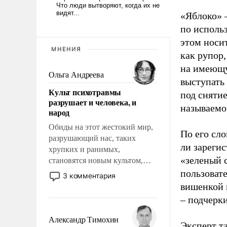
«Яблоко» 
по исполь
этом носи
МНЕНИЯ
как рупор
на имеющу
Ольга Андреева
выступать
Культ психотравмы
под снятие
разрушает и человека, и
называемо
народ
Обиды на этот жестокий мир,
По его сло
разрушающий нас, таких
ли зареги
хрупких и ранимых,
«зеленый 
становятся новым культом,
постепенно вытесняя и
пользовате
3 комментария
отменяя традиционное
вишенкой 
требование к человеку – быть
– подчерк
мужественным и твердым под
ударами судьбы, брать на себя
Александр Тимохин
Эксперт т