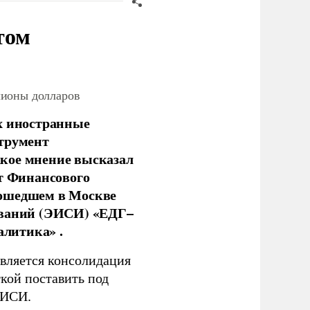
том
лионы долларов
х иностранные
струмент
кое мнение высказал
нт Финансового
рошедшем в Москве
ований (ЭИСИ) «ЕДГ–
алитика» .
является консолидация
кой поставить под
ЭИСИ.