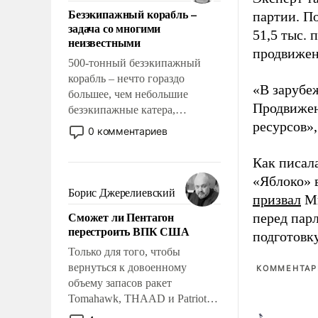
ответственность, помогать
Безэкипажный корабль –
партии. П
слабым, идти вперед и
задача со многими
адаптироваться.
51,5 тыс.
неизвестными
продвижени
500-тонный безэкипажный
корабль – нечто гораздо
«В зарубе
большее, чем небольшие
Продвижен
безэкипажные катера,
ресурсов»,
применение которых уже
0 комментариев
стало обыденностью. Задача по
созданию такого корабля очень
Как писал
сложна и амбициозна. Однако
«Яблоко» 
и ее реализация радикально
Борис Джерелиевский
призвал
Ми
поднимет наши боевые
Сможет ли Пентагон
перед пар
возможности.
перестроить ВПК США
подготовк
Только для того, чтобы
вернуться к довоенному
КОММЕНТАРИ
объему запасов ракет
Tomahawk, THAAD и Patriot
США потребуется более трех