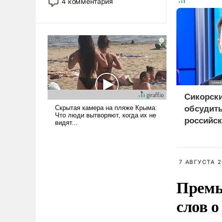
4 комментария
лет. Даже небольшая война с
Ираном опустошила
американские арсеналы.
Сложившаяся ситуация
означает многолетний период
уязвимости США, например,
перед Китаем.
Сикорск
обсудить
российск
Украино
7 АВГУСТА 2
Премь
слов о