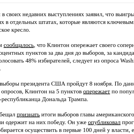
 в своих недавних выступлениях заявил, что выигры
х в отдельных штатах, которые являются ключевыми
кое кресло.
им
сообщалось
, что Клинтон опережает своего сопер
оцентных пунктов за два дня до выборов, за кандид
лосовать 48% избирателей, следует из опроса Washi
.
выборы президента США пройдут 8 ноября. По дан
 опросов, Клинтон на 5 пунктов
опережает
по попул
-республиканца Дональда Трампа.
обещал
признать
итоги выборов главы американского
ли одержит на них победу. Он уже
опубликовал
прог
бирается осуществить в первые 100 дней у власти, 