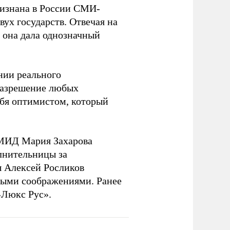
изнана в России СМИ-
вух государств. Отвечая на
 она дала однозначный
нии реального
разрешение любых
ебя оптимистом, который
 МИД Мария Захарова
лнительницы за
ы Алексей Росликов
ными соображениями. Ранее
-Люкс Рус».