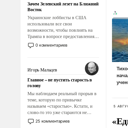
Зачем Зеленский лезет на Ближний
Восток
Украинские лоббисты в США
использовали все свои
возможности, чтобы повлиять на
Трампа в вопросе предоставления
вооружений своим нанимателям.
0 комментариев
Вероятно, кому-то из тех, кто
консультирует Киев, пришла в
голову мысль: хорошо бы
продемонстрировать, что Украина
Тихо
Игорь Мальцев
вступила в вооруженное
нач
Главное – не пустить старость в
противостояние с Ираном.
учен
голову
Вост
Мы наблюдаем реальный прорыв в
теме, которую по привычке
называем «старостью». Кстати, и
5 АВГУ
слово-то это уже стараются не
«Ед
использовать – так же, как «бабка»,
25 комментариев
«дед», – хотя бы в образованной