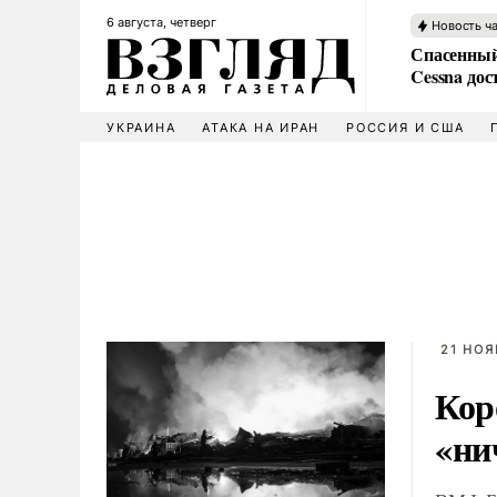
6 августа, четверг
Новость ч
Спасенный
Cessna дос
УКРАИНА
АТАКА НА ИРАН
РОССИЯ И США
21 НОЯ
Кор
«ни