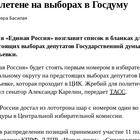
летене на выборах в Госдуму
ера Басилая
я «Единая Россия» возглавит список в бланках д
тоящих выборах депутатов Государственной думы
ьевки.
ая Россия» будет стоять первым номером в избират
альному округу на предстоящих выборах депутатов 
ьевке, которая проходит в ЦИК. Жребий для полити
ул сенатор Александр Карелин, передает
ТАСС
.
 России достал из лототрона шар с номером один в
дуры в Центральной избирательной комиссии.
 в распределении позиций принимают участие 11 по
тавлены КПРФ, ЛДПР, «Новые люди», «Справедливая