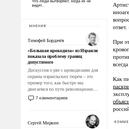
Артис
иноаге
вопро
МНЕНИЯ
ответ.
Тимофей Бордачёв
При эт
крово
«Большая крокодила» из Израиля
показала проблему границ
проти
допустимого
всегда
Дискуссия о рве с крокодилами для
охраны израильских тюрем – это
Как п
пример того, как быстро мы
раскр
двигаемся по пути революционных
экспл
изменений. То, что несколько лет
7 комментариев
объяс
назад было образом для
псевдонаучной фантастики, стало
росси
всерьез обсуждаемой идеей.
КОММЕ
Сергей Миркин