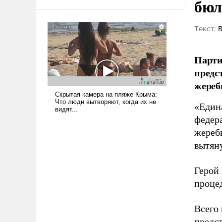
бюл
среде, потому что оно уже несет
негативные коннотации.
Tекст:
В
Парти
предс
жереб
«Един
федер
жереб
вытян
Герой
проце
Всего
предс