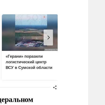
«Герани» поразили
Пентагон в разы
логистический центр
увеличил производ
ВСУ в Сумской области
ракет Patriot и THA
едеральном