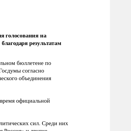
ля голосования на
 благодаря результатам
ельном бюллетене по
Госдумы согласно
ческого объединения
о время официальной
литических сил. Среди них
 Россия» и другие