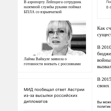
В аэропорту Лейпцига сотрудник
наземной службы руками поймал
БПЛА со взрывчаткой
Как с
сущест
В 201
бюдже
Лайма Вайкуле заявила о
войны.
готовности воевать с россиянами
вызвал
В 201
своих 
МИД пообещал ответ Австрии
из-за высылки российских
дипломатов
Вы може
политик