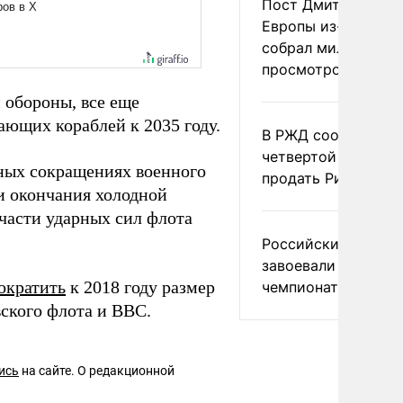
Пост Дмитриева о 
Европы из-за мигр
собрал миллион
просмотров в X
 обороны, все еще
ающих кораблей к 2035 году.
В РЖД сообщили о
четвертой попытке
ых сокращениях военного
продать Рижский в
и окончания холодной
части ударных сил флота
Российские синхр
завоевали золото н
ократить
к 2018 году размер
чемпионате Европ
ского флота и ВВС.
ись
на сайте. О редакционной