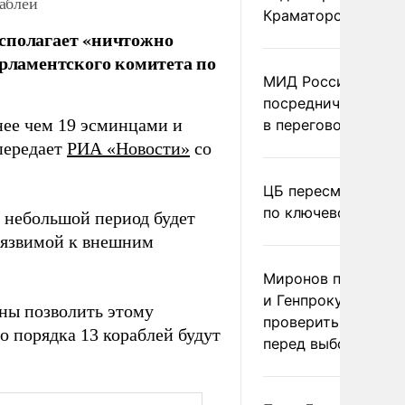
аблей
Краматорске
сполагает «ничтожно
арламентского комитета по
МИД России исклю
посредничество Г
нее чем 19 эсминцами и
в переговорах по У
передает
РИА «Новости»
со
ЦБ пересмотрел пр
по ключевой ставк
а небольшой период будет
уязвимой к внешним
Миронов призвал 
и Генпрокуратуру
ны позволить этому
проверить «Яблоко
то порядка 13 кораблей будут
перед выборами