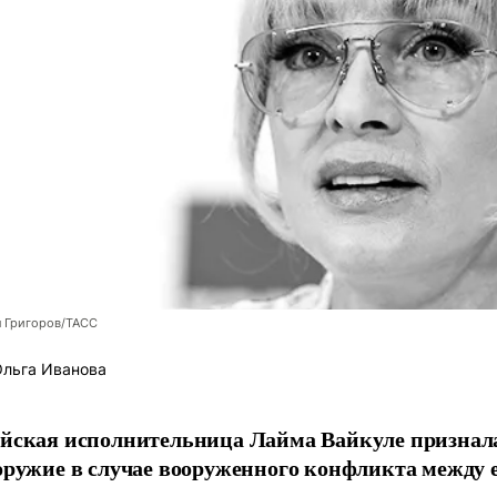
л Григоров/ТАСС
льга Иванова
йская исполнительница Лайма Вайкуле признала
оружие в случае вооруженного конфликта между е