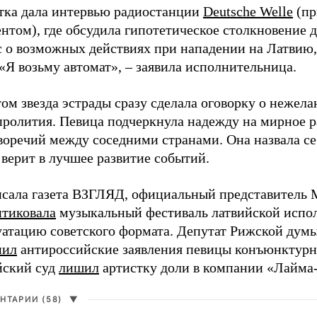
тка дала интервью радиостанции
Deutsche Welle
(пр
нтом), где обсудила гипотетическое столкновение д
с о возможных действиях при нападении на Латвию,
 «Я возьму автомат», – заявила исполнительница.
ом звезда эстрады сразу сделала оговорку о нежела
пролития. Певица подчеркнула надежду на мирное 
воречий между соседними странами. Она назвала с
 верит в лучшее развитие событий.
исала газета ВЗГЛЯД, официальный представитель
итиковала
музыкальный фестиваль латвийской испо
уатацию советского формата. Депутат Рижской дум
нил
антироссийские заявления певицы конъюнктур
йский суд
лишил
артистку доли в компании «Лайма
НТАРИИ (58)
▼