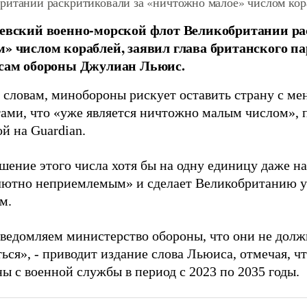
итании раскритиковали за «ничтожно малое» числом кор
евский военно-морской флот Великобритании ра
» числом кораблей, заявил глава британского п
сам обороны Джулиан Льюис.
 словам, минобороны рискует оставить страну с ме
тами, что «уже является ничтожно малым числом», 
й на Guardian.
шение этого числа хотя бы на одну единицу даже н
лютно неприемлемым» и сделает Великобританию 
м.
ведомляем министерство обороны, что они не долж
ься», - приводит издание слова Льюиса, отмечая, ч
ы с военной службы в период с 2023 по 2035 годы.