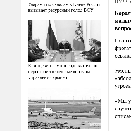
ВМФ Бр
Ударами по складам в Киеве Россия
вызывает ресурсный голод ВСУ
Корол
малым
вопро
По его
фрега
ссылко
Клинцевич: Путин содержательно
Умень
перестроил ключевые контуры
управления армией
«абсо
угроза
«Мы у
случит
списан