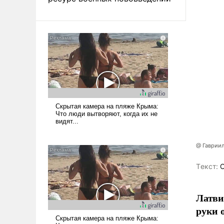
@ Гаврии
Tекст:
О
Латви
руки 