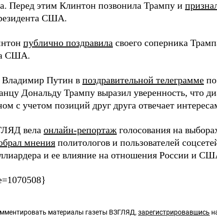
ва. Перед этим Клинтон позвонила Трампу и
призна
резидента США.
интон
публично поздравила
своего соперника Трамп
та США.
 Владимир Путин в
поздравительной телеграмме
по
анцу Дональду Трампу выразил уверенность, что д
ом с учетом позиций друг друга отвечает интерес
ГЛЯД вела
онлайн-репортаж
голосования на выбора
обрал мнения
политологов и пользователей соцсете
ллиардера и ее влияние на отношения России и СШ
e=1070508}
омментировать материалы газеты ВЗГЛЯД,
зарегистрировавшись
на