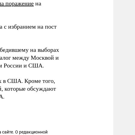
ла поражение
на
а с избранием на пост
бедившему на выборах
иалог между Москвой и
ам России и США.
х в США. Кроме того,
й, которые обсуждают
А.
 сайте. О редакционной