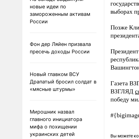
государст
новые идеи по
выборах п
замороженным активам
России
Позже Кл
президен
Фон дер Ляйен призвала
Президент
пресечь доходы России
республик
Вашингтон
Новый главком ВСУ
Драпатый бросил солдат в
Газета ВЗ
«мясные штурмы»
ВЗГЛЯД
с
победу ми
Мирошник назвал
#{bigimag
главного инициатора
мифа о похищении
украинских детей
Вы можете к