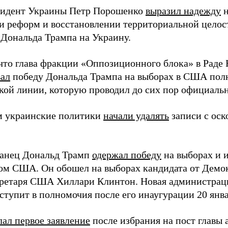
зидент Украины Петр Порошенко
выразил надежду
н
и реформ и восстановлении территориальной целост
 Дональда Трампа на Украину.
что глава фракции «Оппозиционного блока» в Раде
вал
победу Дональда Трампа на выборах в США пол
кой линии, которую проводил до сих пор официаль
 украинские политики
начали удалять
записи с оск
анец Дональд Трамп
одержал победу
на выборах и 
ом США. Он обошел на выборах кандидата от Демок
кретаря США Хиллари Клинтон. Новая администрац
тупит в полномочия после его инаугурации 20 янва
лал первое заявление
после избрания на пост главы