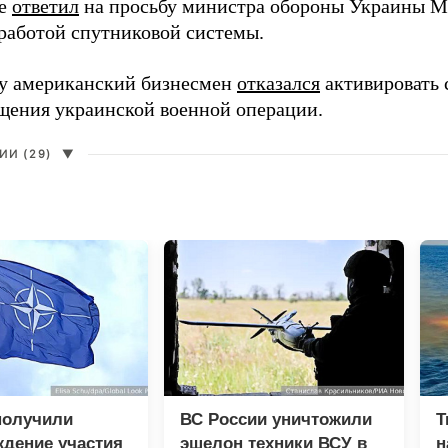
ее
ответил
на просьбу министра обороны Украины М
работой спутниковой системы.
ду американский бизнесмен
отказался
активировать 
щения украинской военной операции.
И (29)
▼
получили
ВС России уничтожили
Т
дение участия
эшелон техники ВСУ в
н