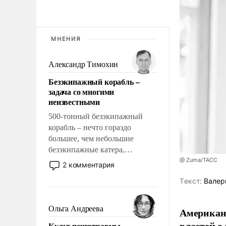
МНЕНИЯ
Александр Тимохин
Безэкипажный корабль –
задача со многими
неизвестными
500-тонный безэкипажный
корабль – нечто гораздо
большее, чем небольшие
безэкипажные катера,
применение которых уже
@ Zuma/ТАСС
2 комментария
стало обыденностью. Задача по
Tекст:
Валер
созданию такого корабля очень
сложна и амбициозна. Однако
и ее реализация радикально
Ольга Андреева
Американ
поднимет наши боевые
властей о
Культ психотравмы