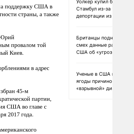
Уолкер купил билет в
а поддержку США в
Стамбул из-за угрозы
ности страны, а также
депортации из России
 Юрий
Британцы подняли на
ным провалом той
смех данные разведки
США об «угрозе России
ный Киев.
орблениями в адрес
Ученые в США назвали 
ягоды причиной
«взрывной» диареи
избран 45-м
ратической партии,
ия США во главе с
ря 2017 года.
 американского