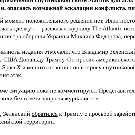
и, опасаясь возможной эскалации конфликта, пиш
й момент положительного решения нет, Илон постоя
ючать сделку», – рассказал журналу
The Atlantic
исто
инистра обороны Украины Михаила Федорова, пер
налисты издания отмечали, что Владимир Зеленски
у США Дональду Трампу. Он просил американского
я SpaceX изменить позицию по вопросу спутниковой
ния атак.
оме ситуацию пока не комментируют. Представите
вили без ответа запросы журналистов.
, Зеленский
обратился
к Трампу с просьбой задейств
ссийской территории.