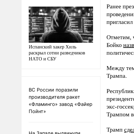
Ранее пре
проведени
пригласил
Отметим, 
Бойко
наз
Испанский хакер Хиль
раскрыл сотни разведчиков
политичес
НАТО и СБУ
Между тем
Трампа.
ВС России поразили
Республик
производителя ракет
президент
«Фламинго» завод «Файер
экс-госсе
Пойнт»
Трампом вс
Трамп
сде
На Западе выдвинули