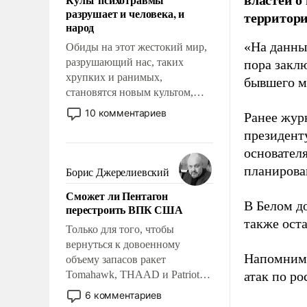
возможности.
разрушает и человека, и
территори
народ
«На данны
Обиды на этот жестокий мир,
разрушающий нас, таких
пора закл
хрупких и ранимых,
бывшего м
становятся новым культом,
постепенно вытесняя и
10 комментариев
Ранее жур
отменяя традиционное
президент
требование к человеку – быть
основател
мужественным и твердым под
ударами судьбы, брать на себя
планирова
Борис Джерелиевский
ответственность, помогать
Сможет ли Пентагон
слабым, идти вперед и
В Белом д
перестроить ВПК США
адаптироваться.
также оста
Только для того, чтобы
вернуться к довоенному
Напомним
объему запасов ракет
Tomahawk, THAAD и Patriot
атак по ро
США потребуется более трех
6 комментариев
лет. Даже небольшая война с