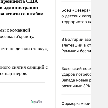
х президента США
 в администрации
Боец «Севера» рассказ
ва «связи со штабом
о детских лагерях
террористов на Украин
омы с командой
осещал Украину.
В Болгарии взорвался
влетевший в страну из
осто не делали ставку»,
Румынии беспилотник
ного снятия санкций с
Зеленский после ночны
х партнеров.
ударов потребовал у
Запада новые ракеты д
различных ЗРК
Фермер-американец