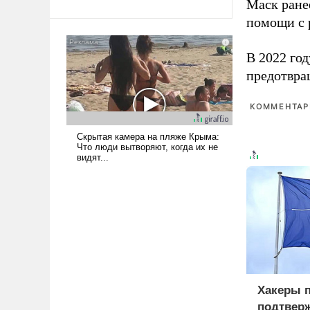
Маск ран
Ираном опустошила
помощи с 
американские арсеналы.
Сложившаяся ситуация
В 2022 го
означает многолетний период
уязвимости США, например,
предотвра
перед Китаем.
КОММЕНТАРИ
Хакеры 
подтверж