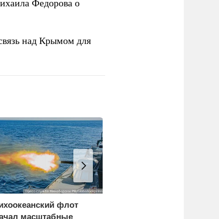
ихаила Федорова о
связь над Крымом для
ихоокеанский флот
При атаке беспилотника
ачал масштабные
под Нижним