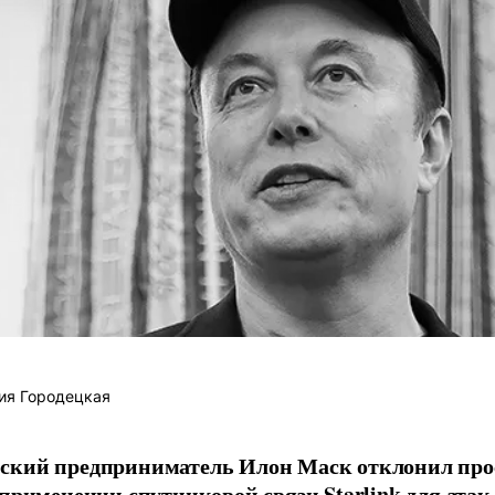
ия Городецкая
ский предприниматель Илон Маск отклонил про
 применении спутниковой связи Starlink для атак