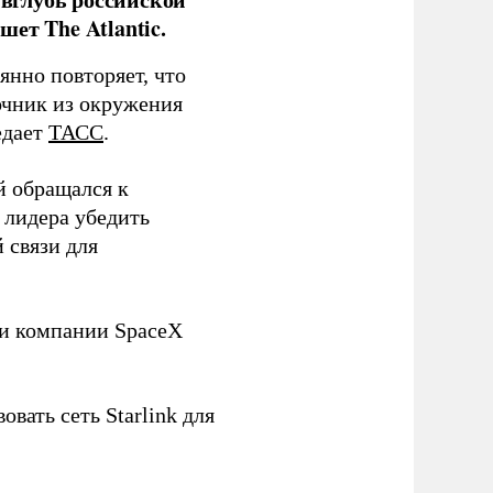
ет The Atlantic.
нно повторяет, что
чник из окружения
едает
ТАСС
.
й обращался к
 лидера убедить
 связи для
ли компании SpaceX
овать сеть Starlink для