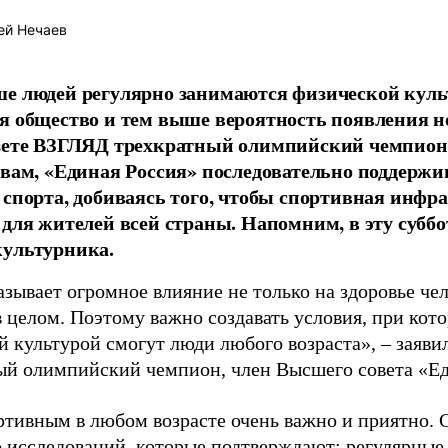
ей Нечаев
е людей регулярно занимаются физической культ
я общество и тем выше вероятность появления 
азете ВЗГЛЯД трехкратный олимпийский чемпион
овам, «Единая Россия» последовательно поддержи
 спорта, добиваясь того, чтобы спортивная инфр
 для жителей всей страны. Напомним, в эту суббо
культурника.
зывает огромное влияние не только на здоровье чел
в целом. Поэтому важно создавать условия, при кот
й культурой смогут люди любого возраста», – заяви
ый олимпийский чемпион, член Высшего совета «Е
ртивным в любом возрасте очень важно и приятно. 
 исследований, которые подтверждают: регулярные