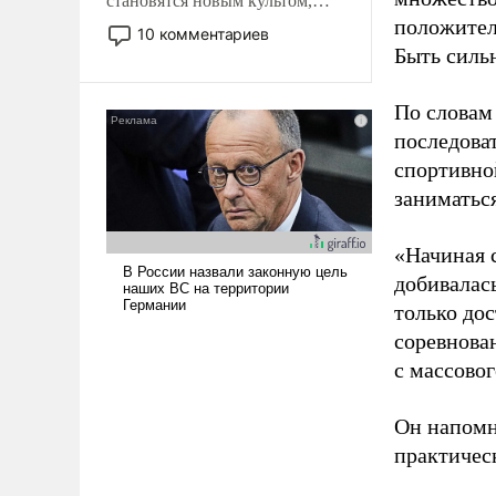
становятся новым культом,
положител
постепенно вытесняя и
10 комментариев
отменяя традиционное
Быть силь
требование к человеку – быть
мужественным и твердым под
По словам
ударами судьбы, брать на себя
последоват
ответственность, помогать
спортивно
слабым, идти вперед и
адаптироваться.
заниматьс
«Начиная 
добивалас
только до
соревнова
с массовог
Он напомн
практическ