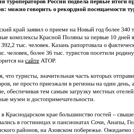
я туроператоров России подвела первые итоги 
в: можно говорить о рекордной посещаемости т
кий край заявил о приеме на Новый год более 340 т
ые комплексы Красной Поляны за первые 10 дней я
392,2 тыс. человек. Казань рапортовала о фактиче
ыс. человек, более 36 тыс. туристов посетили роди
ворится на
сайте
АТОР.
, что туристы, значительная часть которых отправ
ров, не просто приезжали в регионы на один день,
е, обеспечивая тем самым загрузку местных отелей
ные музеи и достопримечательности.
 в Краснодарском крае большинство гостей – свыше 
вались в гостиницах и пансионатах Сочи, Анапы, Г
ского районов, на Азовском побережье. Ожидаемо 