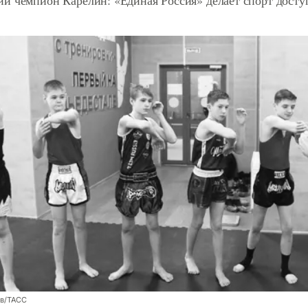
й чемпион Карелин: «Единая Россия» делает спорт дост
ев/ТАСС