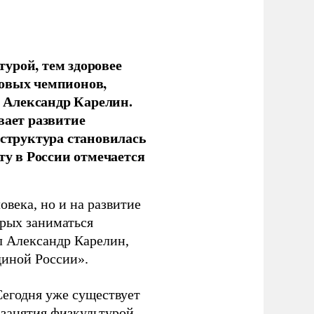
урой, тем здоровее
новых чемпионов,
 Александр Карелин.
вает развитие
аструктура становилась
ту в России отмечается
овека, но и на развитие
орых заниматься
л Александр Карелин,
диной России».
Сегодня уже существует
 занятия физкультурой