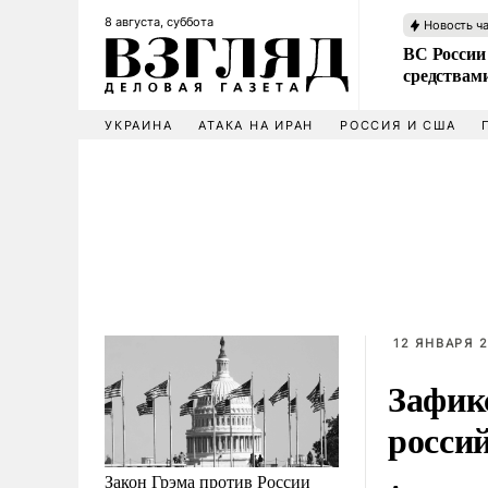
8 августа, суббота
Новость ч
ВС России 
средствам
УКРАИНА
АТАКА НА ИРАН
РОССИЯ И США
12 ЯНВАРЯ 2
Зафик
росси
Закон Грэма против России