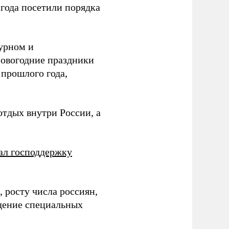
о года посетили порядка
урном и
новогодние праздники
 прошлого года,
отдых внутри России, а
ал господдержку
 росту числа россиян,
дение специальных