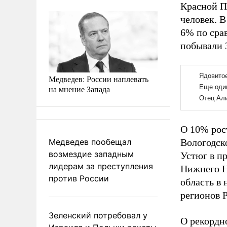
Красной П
человек. 
6% по сра
побывали 
Медведев: России наплевать
на мнение Запада
О 10% рос
Медведев пообещал
Вологодск
возмездие западным
Устюг в пр
лидерам за преступления
Нижнего Н
против России
область в 
регионов 
Зеленский потребовал у
О рекордн