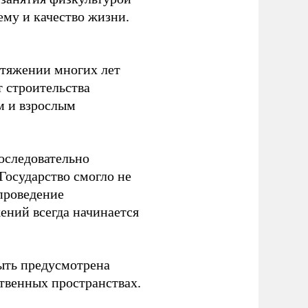
ему и качество жизни.
отяжении многих лет
т строительства
м и взрослым
оследовательно
Государство смогло не
проведение
ений всегда начинается
ыть предусмотрена
ственных пространствах.