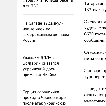
Израиля и Польши ракеты
Татарстана
для ПВО
133 тыс. т
Экскурсии
На Западе выдвинули
художеств
новые идеи по
6620 госте
замороженным активам
сообщили 
России
Отметим, 
Упавшим БПЛА в
не за ее п
Болгарии оказался
украинский дрон-
5 января 
приманка «Майя»
туроперат
Перед этим
Турция ограничила
отдыхающи
проход в Черное море
налоговых 
после атак украинских