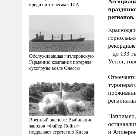
Ассоциаци
вредит интересам США
празднико
регионов.
Краснодарс
горнолыжн
рекордные 
– до 133 т
Обслуживавшая гитлеровскую
Устюг, го
Германию компания потеряла
сухогрузы возле Одессы
Отмечается
туроперато
проживани
региональ
Например,
Военный эксперт: Выбивание
останавли
заводов «Файер Пойнт»
подрывает стратегию Киева
и Апшерон