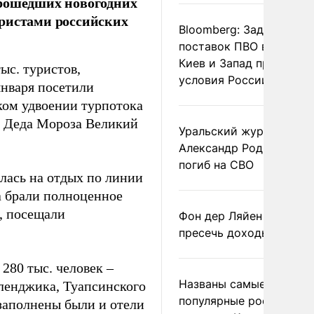
прошедших новогодних
уристами российских
Bloomberg: Задержка
поставок ПВО вынудит
Киев и Запад принять
ыс. туристов,
условия России
нваря посетили
ском удвоении турпотока
ну Деда Мороза Великий
Уральский журналист
Александр Родионов
погиб на СВО
илась на отдых по линии
 а брали полноценное
, посещали
Фон дер Ляйен призвал
пресечь доходы России
280 тыс. человек –
Названы самые
еленджика, Туапсинского
популярные российски
заполнены были и отели