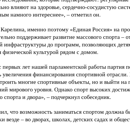
ьно влияют на здоровье, сердечно-сосудистую сист
ным намного интереснее», – отметил он.
 Карелина, именно поэтому «Единая Россия» на пр
ельно поддерживает развитие массового спорта – о
й инфраструктуры до программ, позволяющих детя
я физической культурой рядом с домом.
с первых лет нашей парламентской работы партия п
ь увеличения финансирования спортивной отрасли. 
строить многие спортивные объекты, но и выйти на 
ний мирового уровня. Однако спорт высоких достиж
о спорта и двора», – подчеркнул собеседник.
ил, что возможность заниматься спортом должна б
и везде – во дворах, школах, детских садах и обще