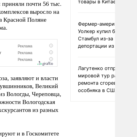
товары в Китае
 приняли почти 56 тыс.
комплексов выросло на
 в Красной Поляне
Фермер-американец
ма.
Уолкер купил билет в
Стамбул из-за угрозы
депортации из России
Лагутенко отправился в
мировой тур ради
за, заявляют и власти
ремонта сгоревшего
 Кувшинников, Великий
особняка в США
из Вологды, Череповца,
ожности Вологодская
кскурсантов из разных
ируют и в Госкомитете