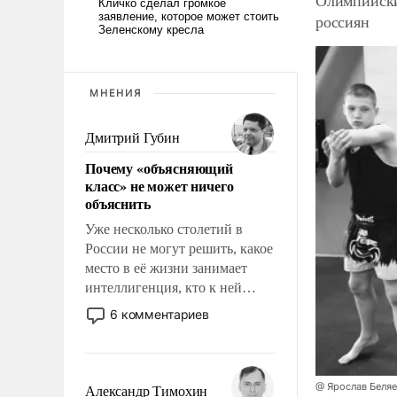
Олимпийски
россиян
МНЕНИЯ
Дмитрий Губин
Почему «объясняющий
класс» не может ничего
объяснить
Уже несколько столетий в
России не могут решить, какое
место в её жизни занимает
интеллигенция, кто к ней
принадлежит, а кого из неё
6 комментариев
исключили с правом
восстановления и без оного. И
чем она отличается от просто
образованных людей. Иногда
@ Ярослав Беля
Александр Тимохин