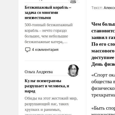
казалось, что эти вопросы
Безэкипажный корабль –
Tекст:
Алекс
решены раз и навсегда, но –
задача со многими
нет, не решены.
неизвестными
Чем больш
500-тонный безэкипажный
становитс
корабль – нечто гораздо
заявил г
большее, чем небольшие
безэкипажные катера,
По его сл
применение которых уже
массового
4 комментария
стало обыденностью. Задача по
доступнее
созданию такого корабля очень
День физ
сложна и амбициозна. Однако
и ее реализация радикально
Ольга Андреева
«Спорт ока
поднимет наши боевые
Культ психотравмы
общества 
возможности.
разрушает и человека, и
физическо
народ
трехкратн
Обиды на этот жестокий мир,
разрушающий нас, таких
«Быть спо
хрупких и ранимых,
множество