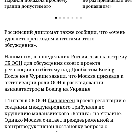
Израиля показала проблему
не раз признавали без
границ допустимого
пропавшим»
Российский дипломат также сообщил, что «очень
удовлетворен ходом и итогами этого
обсуждения».
Напомним, в понедельник
Россия созвала встречу
СБ ООН
для обсуждения своего проекта
резолюции по сбитому над Донбассом Boeing.
После нее Чуркин заявил, что Москва
призвала
к
активизации роли ООН в расследовании
авиакатастрофы Boeing на Украине.
14 июля в СБ ООН
был внесен
проект резолюции о
создании международного трибунала по
крушению малайзийского «Боинга» на Украине.
Однако Москва
считает
преждевременной и
контрпродуктивной постановку вопроса о