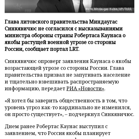
Фото: Mindaugas Kulbis/AP/TASS
Глава литовского правительства Миндаугас
Синкявичюс не согласился с высказываниями
министра обороны страны Робертаса Каунаса о
якобы растущей военной угрозе со стороны
России, сообщает портал LRT.
Синкявичюс опроверг заявления Каунаса о якобы
возрастающей угрозе со стороны России. Глава
правительства призвал не запугивать население
и тщательно взвешивать распространяемую
информацию, передает
РИА «Новости»
.
«Я хотел бы заверить общественность в том, что
уровень угроз как-то кардинально не изменился,
он просто существует», – подчеркнул Синкявичюс.
Днем ранее Робертас Каунас выступил с
заявлением, что Россия якобы планирует