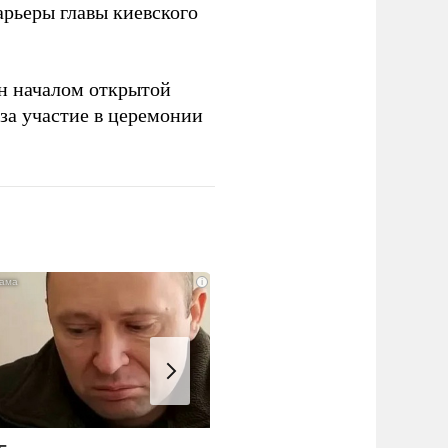
рьеры главы киевского
н началом открытой
за участие в церемонии
i