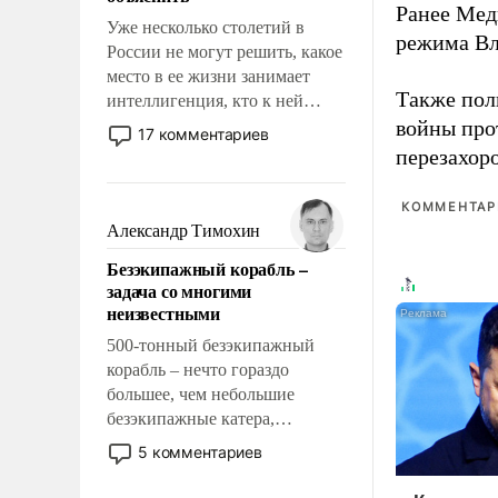
Ранее Мед
Уже несколько столетий в
режима Вл
России не могут решить, какое
место в ее жизни занимает
Также по
интеллигенция, кто к ней
принадлежит, а кого из нее
войны про
17 комментариев
исключили с правом
перезахор
восстановления и без оного. И
чем она отличается от просто
КОММЕНТАРИ
образованных людей. Иногда
Александр Тимохин
казалось, что эти вопросы
Безэкипажный корабль –
решены раз и навсегда, но –
задача со многими
нет, не решены.
неизвестными
500-тонный безэкипажный
корабль – нечто гораздо
большее, чем небольшие
безэкипажные катера,
применение которых уже
5 комментариев
стало обыденностью. Задача по
созданию такого корабля очень