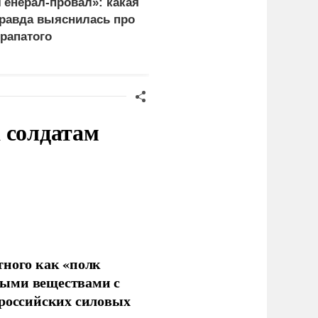
Генерал-провал»: какая
"Королева марафонов"
равда выяснилась про
привыкает к нищете и
рапатого
тюремной зарплате в 6,
тысяч
 солдатам
тного как «полк
ными веществами с
 российских силовых