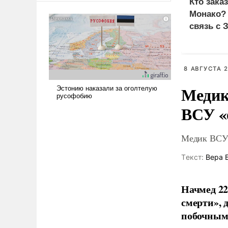
Кто зака
сложна и амбициозна. Однако
Монако?
и ее реализация радикально
связь с 
поднимет наши боевые
возможности.
8 АВГУСТА 2
Медик
ВСУ «
Медик ВСУ 
Tекст:
Вера 
Начмед 22
смерти»,
побочным 