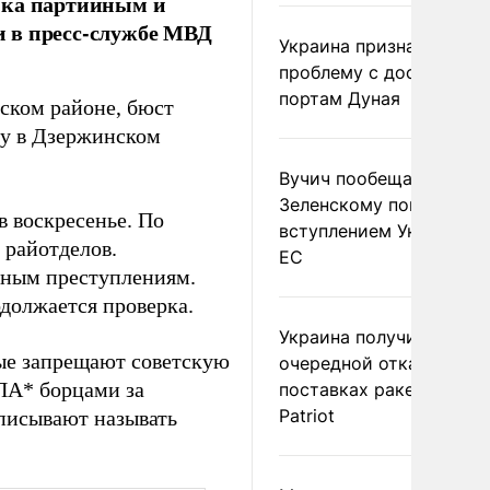
ика партийным и
и в пресс-службе МВД
Украина признала
проблему с доступом к
портам Дуная
ском районе, бюст
у в Дзержинском
Вучич пообещал
Зеленскому помочь со
 воскресенье. По
вступлением Украины в
 райотделов.
ЕС
анным преступлениям.
должается проверка.
Украина получила
рые запрещают советскую
очередной отказ в
ПА* борцами за
поставках ракет для
Patriot
писывают называть