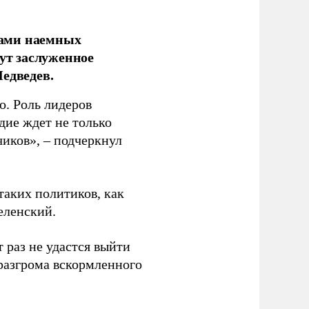
ками наемных
сут заслуженное
едведев.
о. Роль лидеров
дие ждет не только
чиков», – подчеркнул
таких политиков, как
еленский.
 раз не удастся выйти
 разгрома вскормленного