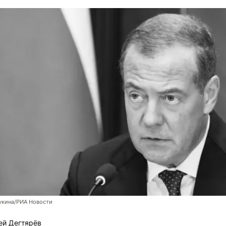
укина/РИА Новости
ей Дегтярёв