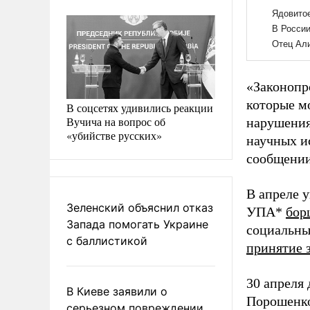
«Законопр
которые м
В соцсетях удивились реакции
Вучича на вопрос об
нарушения 
«убийстве русских»
научных и
сообщении
В апреле 
Зеленский объяснил отказ
УПА*
бор
Запада помогать Украине
социальны
с баллистикой
принятие 
30 апреля
В Киеве заявили о
Порошенк
серьезном повреждении