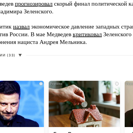
ведев
прогнозировал
скорый финал политической ка
адимира Зеленского.
литик
назвал
экономическое давление западных стра
тив России. В мае Медведев
критиковал
Зеленского 
онения нациста Андрея Мельника.
И (33)
▼
i
i