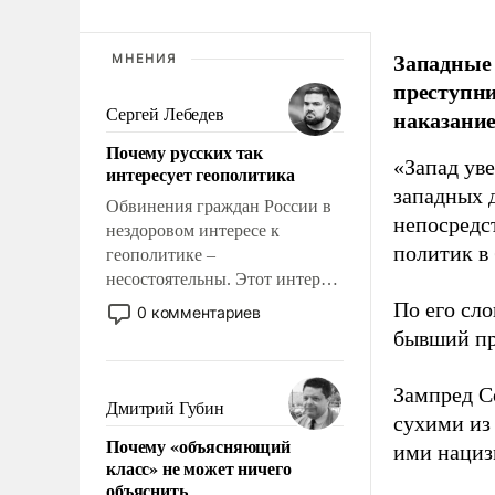
Западные
МНЕНИЯ
преступни
наказание
Сергей Лебедев
Почему русских так
«Запад уве
интересует геополитика
западных 
Обвинения граждан России в
непосредс
нездоровом интересе к
политик в
геополитике –
несостоятельны. Этот интерес
рационален и прагматичен. Он
По его сло
0 комментариев
обусловлен тысячелетним
бывший пр
опытом выживания в крайне
непростых условиях и
Зампред Со
фундаментальным знанием,
Дмитрий Губин
сухими из
что мировая политика имеет
Почему «объясняющий
свойство заявляться на порог
ими нациз
класс» не может ничего
нашего дома.
объяснить