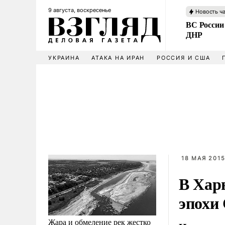
9 августа, воскресенье
Новость ч
ВС России
ДНР
УКРАИНА
АТАКА НА ИРАН
РОССИЯ И США
18 МАЯ 2015
В Хар
эпохи
Жара и обмеление рек жестко