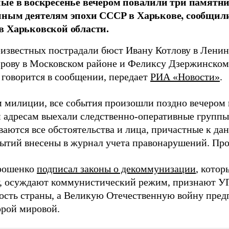
ые в воскресенье вечером повалили три памятн
ным деятелям эпохи СССР в Харькове, сообщил
 Харьковской области.
еизвестных пострадали бюст Ивану Котлову в Ленин
рову в Московском районе и Феликсу Дзержинском
 говорится в сообщении, передает
РИА «Новости»
.
 милиции, все события произошли поздно вечером в
 адресам выехали следственно-оперативные группы
ваются все обстоятельства и лица, причастные к д
ытий внесены в журнал учета правонарушений. Про
орошенко
подписал законы о декоммунизации
, кото
, осуждают коммунистический режим, признают У
ость страны, а Великую Отечественную войну пред
орой мировой.