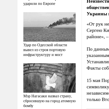
Неизвестн
ударили по Европе
обществен
Украины в
«От рук н
Сергею Ки
районе», –
Удар по Одесской области
По данным
вывел из строя портовую
инфраструктуру и мост
указанным
Устанавли
Факты соб
15 мая П
символику
независим
Мэр Нагасаки назвал страну,
только Вт
сбросившую на город атомную
бомбу