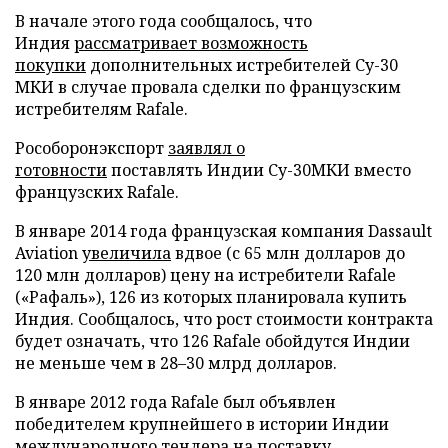
В начале этого года сообщалось, что
Индия
рассматривает возможность
покупки
дополнительных истребителей Су-30
МКИ в случае провала сделки по французским
истребителям Rafale.
Рособоронэкспорт
заявлял о
готовности
поставлять Индии Су-30МКИ вместо
французских Rafale.
В январе 2014 года французская компания Dassault
Aviation
увеличила
вдвое (с 65 млн долларов до
120 млн долларов) цену на истребители Rafale
(«Рафаль»), 126 из которых планировала купить
Индия. Сообщалось, что рост стоимости контракта
будет означать, что 126 Rafale обойдутся Индии
не меньше чем в 28–30 млрд долларов.
В январе 2012 года Rafale был объявлен
победителем крупнейшего в истории Индии
международного тендера на поставку