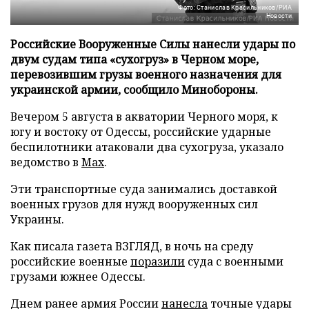
Фото: Станислав Красильников/РИА
Новости
Российские Вооруженные Силы нанесли удары по
двум судам типа «сухогруз» в Черном море,
перевозившим грузы военного назначения для
украинской армии, сообщило Минобороны.
Вечером 5 августа в акватории Черного моря, к
югу и востоку от Одессы, российские ударные
беспилотники атаковали два сухогруза, указало
ведомство в
Max
.
Эти транспортные суда занимались доставкой
военных грузов для нужд вооруженных сил
Украины.
Как писала газета ВЗГЛЯД, в ночь на среду
российские военные
поразили
суда с военными
грузами южнее Одессы.
Днем ранее армия России
нанесла
точные удары