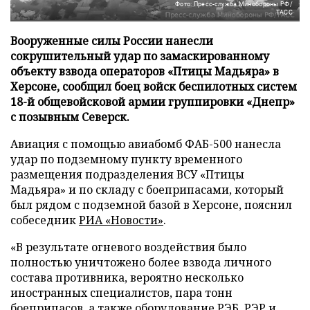
Фото: Пресс-служба Минобороны РФ/
ТАСС
Вооруженные силы России нанесли
сокрушительный удар по замаскированному
объекту взвода операторов «Птицы Мадьяра» в
Херсоне, сообщил боец войск беспилотных систем
18-й общевойсковой армии группировки «Днепр»
с позывным Северск.
Авиация с помощью авиабомб ФАБ-500 нанесла
удар по подземному пункту временного
размещения подразделения ВСУ «Птицы
Мадьяра» и по складу с боеприпасами, который
был рядом с подземной базой в Херсоне, пояснил
собеседник
РИА «Новости»
.
«В результате огневого воздействия было
полностью уничтожено более взвода личного
состава противника, вероятно несколько
иностранных специалистов, пара тонн
боеприпасов, а также оборудование РЭБ, РЭР и