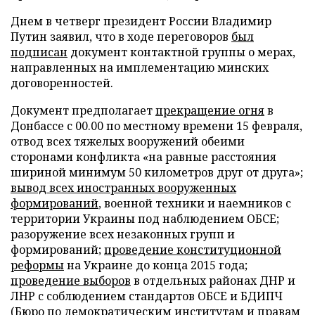
Днем в четверг президент России Владимир
Путин заявил, что в ходе переговоров
был
подписан
документ контактной группы о мерах,
направленных на имплементацию минских
договоренностей.
Документ предполагает
прекращение огня
в
Донбассе с 00.00 по местному времени 15 февраля,
отвод всех тяжелых вооружений обеими
сторонами конфликта «на равные расстояния
шириной минимум 50 километров друг от друга»;
вывод всех иностранных вооруженных
формирований
, военной техники и наемников с
территории Украины под наблюдением ОБСЕ;
разоружение всех незаконных групп и
формирований;
проведение конституционной
реформы
на Украине до конца 2015 года;
проведение выборов
в отдельных районах ДНР и
ЛНР с соблюдением стандартов ОБСЕ и БДИПЧ
(Бюро по демократическим институтам и правам