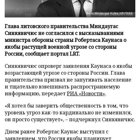
Фото: Mindaugas Kulbis/AP/TASS
Глава литовского правительства Миндаугас
Синкявичюс не согласился с высказываниями
министра обороны страны Робертаса Каунаса о
якобы растущей военной угрозе со стороны
России, сообщает портал LRT.
Синкявичюс опроверг заявления Каунаса о якобы
возрастающей угрозе со стороны России. Глава
правительства призвал не запугивать население
и тщательно взвешивать распространяемую
информацию, передает
РИА «Новости»
.
«Я хотел бы заверить общественность в том, что
уровень угроз как-то кардинально не изменился,
он просто существует», – подчеркнул Синкявичюс.
Днем ранее Робертас Каунас выступил с
заявлением, что Россия якобы планирует