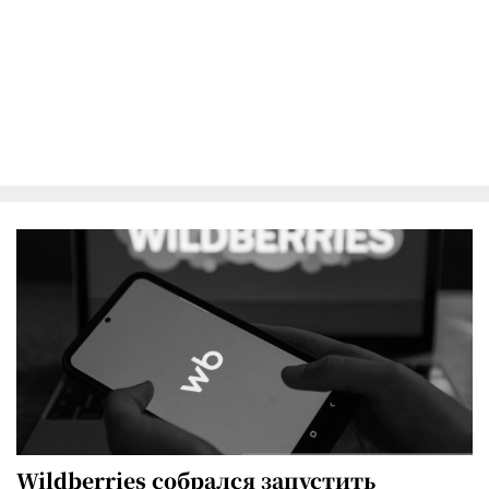
Wildberries собрался запустить