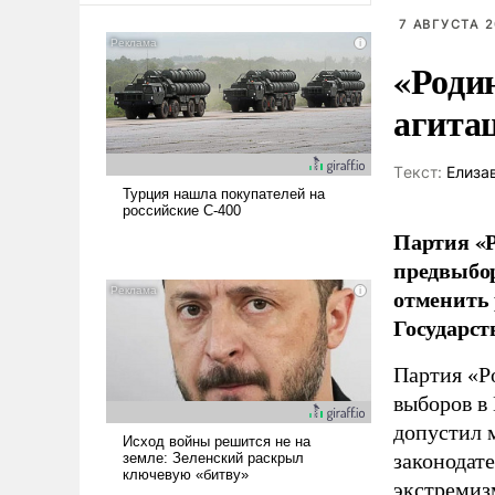
7 АВГУСТА 2
«Роди
агита
Tекст:
Елиза
Партия «Р
предвыбор
отменить 
Государст
Партия «Р
выборов в
допустил 
законодат
экстремиз