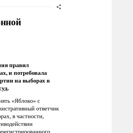
онной
ния правил
ах, и потребовала
ртии на выборах в
уд.
нять «Яблоко» с
инистративный ответчик
ах, в частности,
тиводействии
зарегистрированного