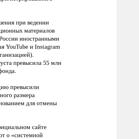
шения при ведении
ационных материалов
в России иностранными
я YouTube и Instagram
ганизацией).
густа превысила 55 млн
фонда.
ацию превысили
ного размера
основанием для отмены
фициальном сайте
ют о «системной