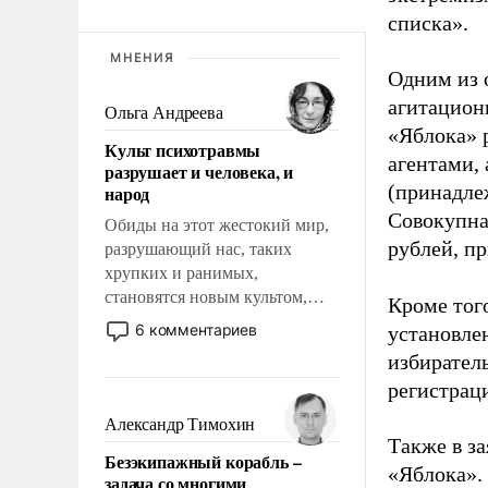
списка».
МНЕНИЯ
Одним из 
агитацион
Ольга Андреева
«Яблока» 
Культ психотравмы
агентами,
разрушает и человека, и
(принадле
народ
Совокупная
Обиды на этот жестокий мир,
рублей, пр
разрушающий нас, таких
хрупких и ранимых,
становятся новым культом,
Кроме тог
постепенно вытесняя и
6 комментариев
установле
отменяя традиционное
избиратель
требование к человеку – быть
регистрац
мужественным и твердым под
ударами судьбы, брать на себя
Александр Тимохин
ответственность, помогать
Также в з
Безэкипажный корабль –
слабым, идти вперед и
«Яблока».
задача со многими