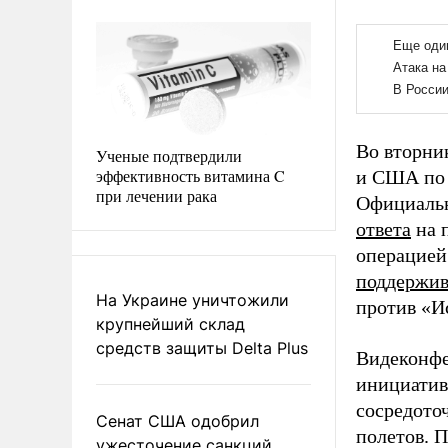
Во вторни
Ученые подтвердили
эффективность витамина C
и США по 
при лечении рака
Официальн
ответа
на 
операцией
поддержив
На Украине уничтожили
против «И
крупнейший склад
средств защиты Delta Plus
Видеконфе
инициатив
сосредото
Сенат США одобрил
полетов. 
ужесточение санкций