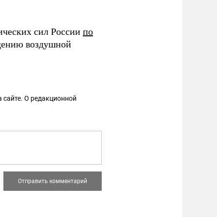
ических сил России
по
дению воздушной
 сайте. О редакционной