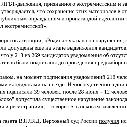
 ЛГБТ-движения, признанного экстремистским и з
 утверждается, что сохранение этих материалов в о
«публичным оправданием и пропагандой идеологии 
ал экстремистской».
просов агитации, «Родина» указала на нарушения, 
ыли допущены еще на этапе выдвижения кандидатов. 
 что у 218 из 269 кандидатов уведомления об отсу
активов были подписаны до проведения предвыборног
разом, на момент подписания уведомлений 218 чело
ми кандидатами на съезде. Непосредственно в дни 
я подписали 39 человек, после 28 июня – 12 челов
блоко" допустила существенное нарушение законода
 и регистрации», – говорится в исковом заявлении
а газета ВЗГЛЯД, Верховный суд России
получил
ис