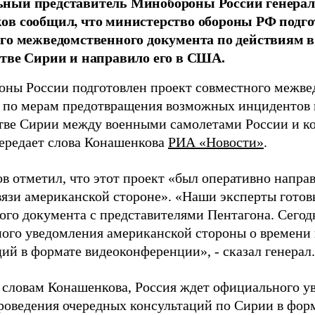
ный представитель Минобороны России генерал
в сообщил, что министерство обороны РФ подго
го межведомственного документа по действиям 
тве Сирии и направило его в США.
ны России подготовлен проект совместного межве
 по мерам предотвращения возможных инцидентов 
тве Сирии между военными самолетами России и ко
ередает слова Конашенкова
РИА «Новости»
.
в отметил, что этот проект «был оперативно напра
вязи американской стороне». «Наши эксперты гото
того документа с представителями Пентагона. Сего
ого уведомления американской стороны о времени
ий в формате видеоконференции», - сказал генерал.
о словам Конашенкова, Россия ждет официального 
роведения очередных консультаций по Сирии в фор