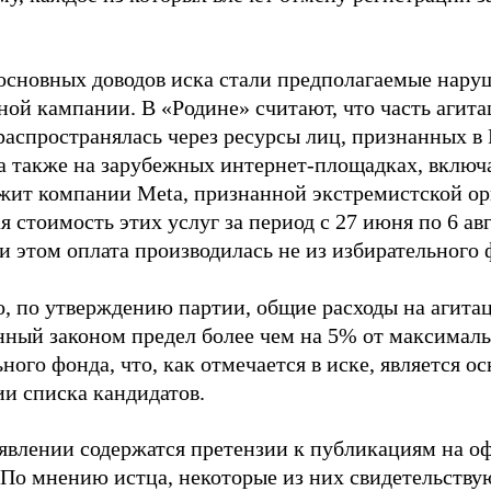
основных доводов иска стали предполагаемые нару
ной кампании. В «Родине» считают, что часть агит
распространялась через ресурсы лиц, признанных 
 а также на зарубежных интернет-площадках, включа
жит компании Meta, признанной экстремистской ор
 стоимость этих услуг за период с 27 июня по 6 ав
и этом оплата производилась не из избирательного 
о, по утверждению партии, общие расходы на агит
нный законом предел более чем на 5% от максималь
ного фонда, что, как отмечается в иске, является 
ии списка кандидатов.
аявлении содержатся претензии к публикациям на о
 По мнению истца, некоторые из них свидетельству