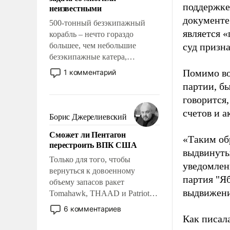
адаптироваться.
поддержке
неизвестными
документе
500-тонный безэкипажный
является 
корабль – нечто гораздо
большее, чем небольшие
суд призн
безэкипажные катера,
применение которых уже
Помимо во
1 комментарий
стало обыденностью. Задача по
партии, б
созданию такого корабля очень
говорится,
сложна и амбициозна. Однако
счетов и 
и ее реализация радикально
Борис Джерелиевский
поднимет наши боевые
Сможет ли Пентагон
возможности.
«Таким об
перестроить ВПК США
выдвинуты
Только для того, чтобы
уведомлени
вернуться к довоенному
партия "Я
объему запасов ракет
выдвижения
Tomahawk, THAAD и Patriot
США потребуется более трех
6 комментариев
лет. Даже небольшая война с
Как писал
Ираном опустошила