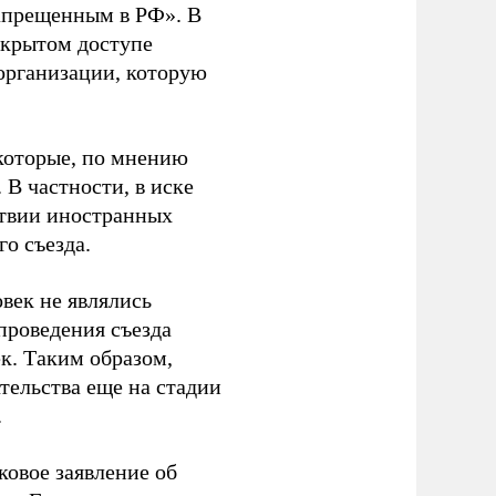
апрещенным в РФ». В
ткрытом доступе
организации, которую
которые, по мнению
В частности, в иске
тствии иностранных
о съезда.
век не являлись
проведения съезда
ек. Таким образом,
тельства еще на стадии
.
ковое заявление об