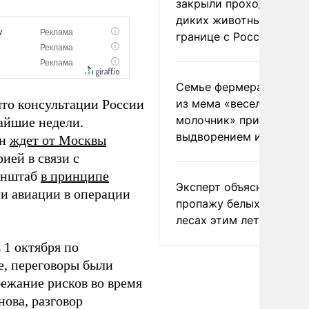
закрыли проходы для
диких животных на
границе с Россией
Семье фермера Уолкер
что консультации России
из мема «веселый
молочник» пригрозили
айшие недели.
выдворением из Росси
он
ждет от Москвы
ией в связи с
Генштаб
в принципе
Эксперт объяснил
и авиации в операции
пропажу белых грибов 
лесах этим летом
1 октября по
е, переговоры были
ежание рисков во время
ова, разговор