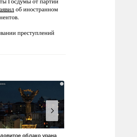
аты Госдумы от партии
аявил
об иностранном
нентов.
овании преступлений
i
довитое облако урана
Украина и Финляндия