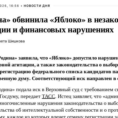
026, 16:56 •
НОВОСТИ ДНЯ
на» обвинила «Яблоко» в незак
ции и финансовых нарушениях
вета Шишкова
одина» заявила, что «Яблоко» допустило наруше
ной агитации, а также законодательства о выбор
регистрацию федерального списка кандидатов па
венную думу. Соответствующий иск направлен в с
одина» подала иск в Верховный суд с требованием с
 Госдуму, передает
ТАСС
. Истец заявляет, что «адм
многочисленные нарушения законодательства о выбор
ельства об интеллектуальной собственности и о про
му, каждое из которых влечет отмену регистрации 