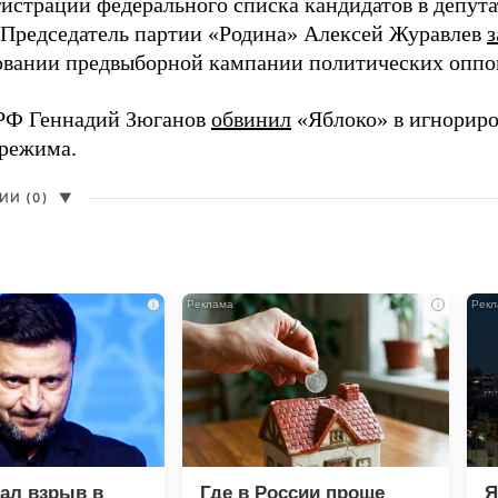
гистрации федерального списка кандидатов в депут
 Председатель партии «Родина» Алексей Журавлев
з
вании предвыборной кампании политических оппо
РФ Геннадий Зюганов
обвинил
«Яблоко» в игнорир
 режима.
И (0)
▼
i
i
зал взрыв в
Где в России проще
Я