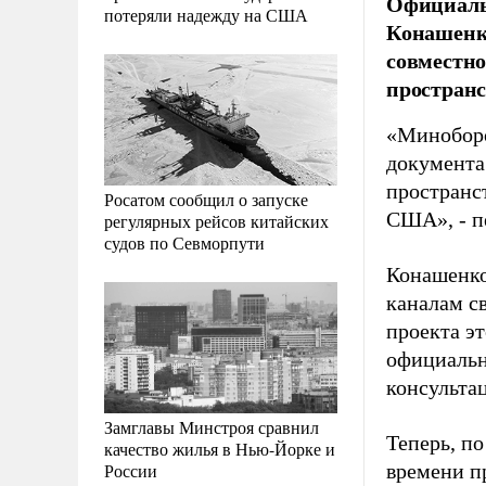
Официаль
потеряли надежду на США
Конашенко
совместно
пространс
«Миноборо
документа
пространс
Росатом сообщил о запуске
США», - п
регулярных рейсов китайских
судов по Севморпути
Конашенко
каналам с
проекта э
официальн
консультац
Замглавы Минстроя сравнил
Теперь, п
качество жилья в Нью-Йорке и
России
времени п