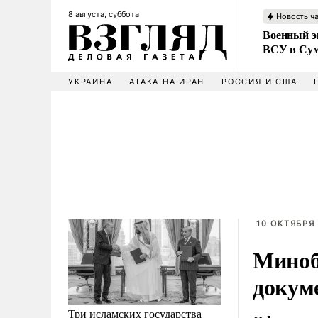
8 августа, суббота
Новость ч
Военный эк
ВСУ в Сум
УКРАИНА
АТАКА НА ИРАН
РОССИЯ И США
10 ОКТЯБРЯ 
Миноб
докуме
Три исламских государства