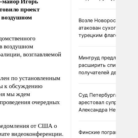
-майор Игорь
товило проект
в воздушном
Возле Новороссийска
атакован сухогруз под
турецким флагом
домственного
в воздушном
алиции, возглавляемой
Минтруд предложил
расширить список
получателей двух пенс
влен по установленным
вы к обсуждению
дня мы ждем
Суд Петербурга заочно
 проведения очередных
арестовал супругу
Александра Невзорова
уведомления от США о
Финские пограничники
мате видеоконференции.