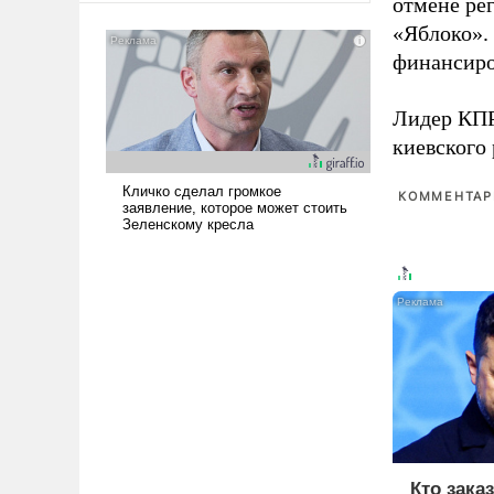
отмене ре
американские арсеналы.
«Яблоко».
Сложившаяся ситуация
финансиро
означает многолетний период
уязвимости США, например,
перед Китаем.
Лидер КП
киевского
КОММЕНТАРИ
Кто зака