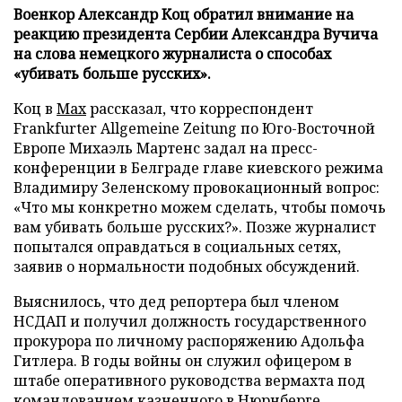
Военкор Александр Коц обратил внимание на
реакцию президента Сербии Александра Вучича
на слова немецкого журналиста о способах
«убивать больше русских».
Коц в
Мах
рассказал, что корреспондент
Frankfurter Allgemeine Zeitung по Юго-Восточной
Европе Михаэль Мартенс задал на пресс-
конференции в Белграде главе киевского режима
Владимиру Зеленскому провокационный вопрос:
«Что мы конкретно можем сделать, чтобы помочь
вам убивать больше русских?». Позже журналист
попытался оправдаться в социальных сетях,
заявив о нормальности подобных обсуждений.
Выяснилось, что дед репортера был членом
НСДАП и получил должность государственного
прокурора по личному распоряжению Адольфа
Гитлера. В годы войны он служил офицером в
штабе оперативного руководства вермахта под
командованием казненного в Нюрнберге