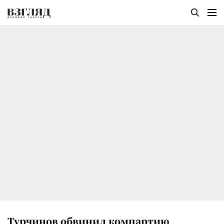
Турчинов обвинил компартию