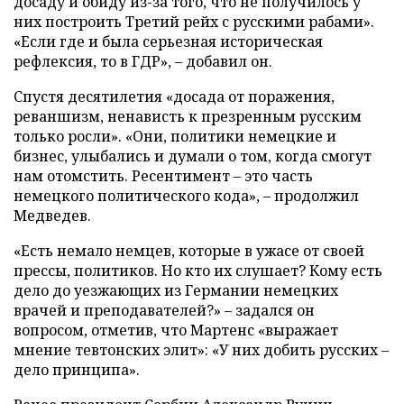
досаду и обиду из-за того, что не получилось у
них построить Третий рейх с русскими рабами».
«Если где и была серьезная историческая
рефлексия, то в ГДР», – добавил он.
Спустя десятилетия «досада от поражения,
реваншизм, ненависть к презренным русским
только росли». «Они, политики немецкие и
бизнес, улыбались и думали о том, когда смогут
нам отомстить. Ресентимент – это часть
немецкого политического кода», – продолжил
Медведев.
«Есть немало немцев, которые в ужасе от своей
прессы, политиков. Но кто их слушает? Кому есть
дело до уезжающих из Германии немецких
врачей и преподавателей?» – задался он
вопросом, отметив, что Мартенс «выражает
мнение тевтонских элит»: «У них добить русских –
дело принципа».