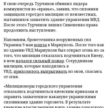
В свою очередь Турчинов обвинил лидера
коммунистов во «вранье», заявив, что силовики
защищали горотдел милиции от неизвестных,
пытавшихся захватить здание управления МВД.
После этого Турчинов лишил Симоненко права
продолжить выступление.
Напомним, бронетехника вооруженных сил
Украины 9 мая
вошла
в Мариуполь. После того как
по зданию УВД Мариуполя был открыт огонь из-за
того, что милиция отказалась подчиняться Киеву,
в нем
начался сильный пожар
. Сотрудникам
милиции, которые находились в
УВД,
приходилось выпрыгивать
из окон, спасаясь
от огня.
«Милиционеры городского управления
отказались подчиниться киевским приказам и
охранять захваченное накануне украинскими
силовиками здание горсовета. В результате
киевские власти решили взять здание городского