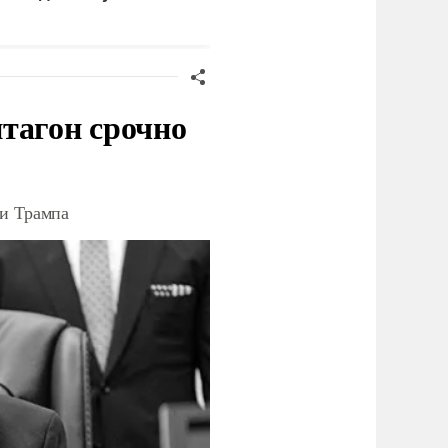
ценарию
тагон срочно
ки Трампа