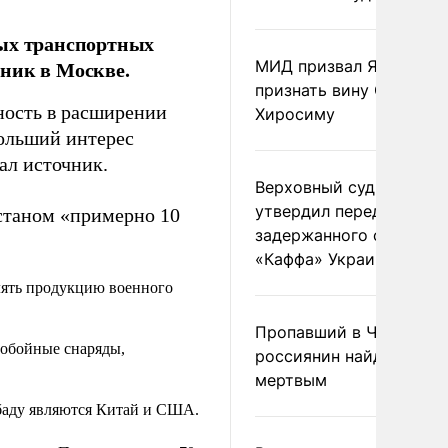
вых транспортных
ник в Москве.
МИД призвал Японию
признать вину США за
ность в расширении
Хиросиму
больший интерес
ал источник.
Верховный суд Швеции
утвердил передачу
станом «примерно 10
задержанного сухогруз
«Каффа» Украине
влять продукцию военного
Пропавший в Черногор
нобойные снаряды,
россиянин найден
мертвым
баду являются Китай и США.