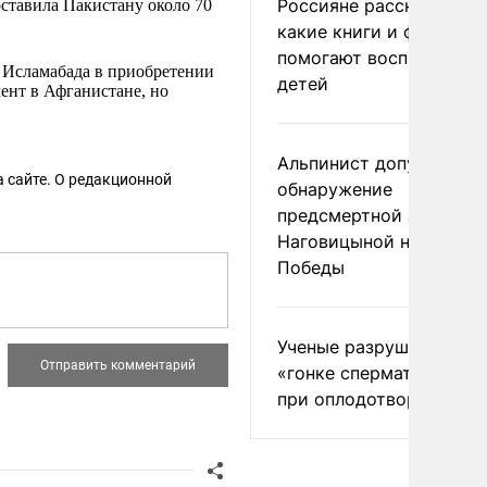
Россияне рассказали,
оставила Пакистану около 70
какие книги и фильмы
помогают воспитывать
 Исламабада в приобретении
детей
ент в Афганистане, но
Альпинист допустил
 сайте. О редакционной
обнаружение
предсмертной записки
Наговицыной на пике
Победы
Ученые разрушили миф
«гонке сперматозоидов
при оплодотворении