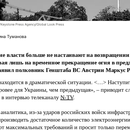
/Keystone Press Agency/Global Look Press
ина Туманова
е власти больше не настаивают на возвращении
ая лишь на временное прекращение огня в пред
заявил полковник Генштаба ВС Австрии Маркус Р
находится в драматической ситуации. <…> Наступит 
уровее для Украины, чем предыдущая», – приводит с
в интервью телеканалу
N-TV
.
 аналитика, из-за ударов российских войск инфраст
производить достаточное количество электроэнерги
 от максимальных требований и просит только пере