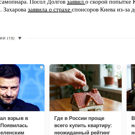
самопиара. Посол Долгов
заявил
о скорой попытке 
. Захарова
заявила о страхе
спонсоров Киева из-за д
И (10)
▼
i
i
зал взрыв в
Где в России проще
В
 Появилась
всего купить квартиру:
н
Зеленским
неожиданный рейтинг
н