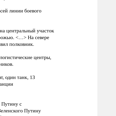
всей линии боевого
 на центральный участок
рожью. <…> На севере
вил полковник.
логистические центры,
ников.
, один танк, 13
танции
 Путину с
еленского Путину