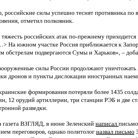
о, российские силы успешно теснят противника по 
овения, отметил полковник.
 тяжесть российских атак по-прежнему приходится
…> На южном участке Россия приближается к Запо
м обстрелам подвергаются Сумы и Харьков», – доба
вооруженные силы России продолжают уничтожать 
рки дронов и пункты дислокации иностранных наем
краинские формирования потеряли более 1435 солдат
н, 12 орудий артиллерии, три станции РЭБ и две с
тронной разведки.
а газета ВЗГЛЯД, в июне Зеленский
написал
письмо
ием переговоров, однако политолог
назвал письмо
З