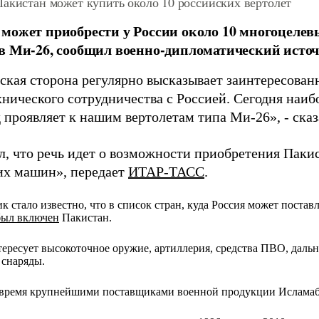
акистан может купить около 10 российских вертолет
может приобрести у России около 10 многоцеле
в Ми-26, сообщил военно-дипломатический источ
ская сторона регулярно высказывает заинтересован
хнического сотрудничества с Россией. Сегодня наи
 проявляет к нашим вертолетам типа Ми-26», - сказ
л, что речь идет о возможности приобретения Паки
их машин»,
передает
ИТАР-ТАСС
.
к стало известно, что в список стран, куда Россия может поста
был включен
Пакистан.
ересует высокоточное оружие, артиллерия, средства ПВО, даль
 снаряды.
 время крупнейшими поставщиками военной продукции Ислама