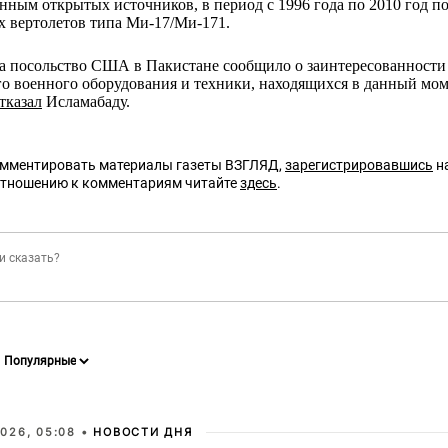
анным открытых источников, в период с 1996 года по 2010 год п
х вертолетов типа Ми-17/Ми-171.
та посольство США в Пакистане сообщило о заинтересованности
о военного оборудования и техники, находящихся в данный мом
тказал
Исламабаду.
омментировать материалы газеты ВЗГЛЯД,
зарегистрировавшись
на
отношению к комментариям читайте
здесь
.
026, 05:08 •
НОВОСТИ ДНЯ