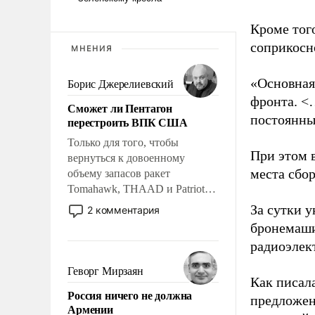
Кроме тог
соприкосн
МНЕНИЯ
«Основная
Борис Джерелиевский
фронта. <
Сможет ли Пентагон
постоянны
перестроить ВПК США
Только для того, чтобы
При этом 
вернуться к довоенному
места сбо
объему запасов ракет
Tomahawk, THAAD и Patriot
США потребуется более трех
За сутки у
2 комментария
лет. Даже небольшая война с
бронемаши
Ираном опустошила
радиоэлек
американские арсеналы.
Сложившаяся ситуация
Геворг Мирзаян
Как писал
означает многолетний период
Россия ничего не должна
уязвимости США, например,
предложен
Армении
перед Китаем.