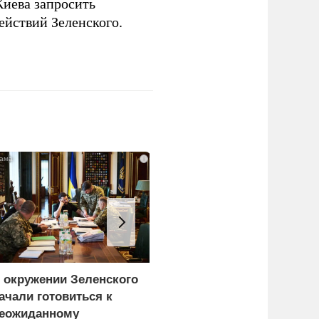
Киева запросить
ействий Зеленского.
i
 окружении Зеленского
Турция нашла
ачали готовиться к
покупателей на
еожиданному
российские C-400