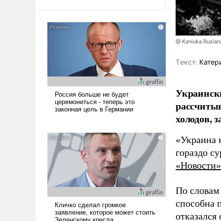
@ Kaniuka Ruslan
Tекст:
Катер
Украински
рассчитыв
холодов, 
«Украина 
гораздо с
«Новости»
По словам
способна 
отказался