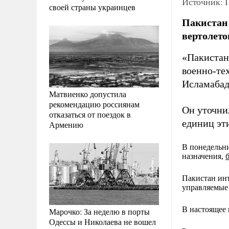
Источник: П
своей страны украинцев
Пакистан 
вертолето
«Пакистан
военно-те
Исламабад
Матвиенко допустила
рекомендацию россиянам
Он уточни
отказаться от поездок в
единиц эт
Армению
В понедельни
назначения,
Пакистан инт
управляемые
В настоящее
Марочко: За неделю в порты
Одессы и Николаева не вошел