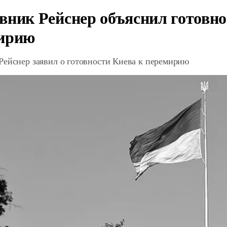
вник Рейснер объяснил готовно
ирию
Рейснер заявил о готовности Киева к перемирию