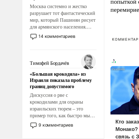
попыткой 
Москва системно и жестко
перемирие
разрушает тот фантастический
мир, который Пашинян рисует
для армянского населения.
Мир, где политические
14 комментариев
КОММЕНТАРИ
прожекты будут безусловно
оплачиваться за счет
российских
налогоплательщиков и где
Тимофей Бордачёв
Еревану за свои поступки не
«Большая крокодила» из
нужно отвечать.
Израиля показала проблему
границ допустимого
Дискуссия о рве с
крокодилами для охраны
израильских тюрем – это
пример того, как быстро мы
Кто зака
двигаемся по пути
9 комментариев
Монако?
революционных изменений.
То, что несколько лет назад
связь с 