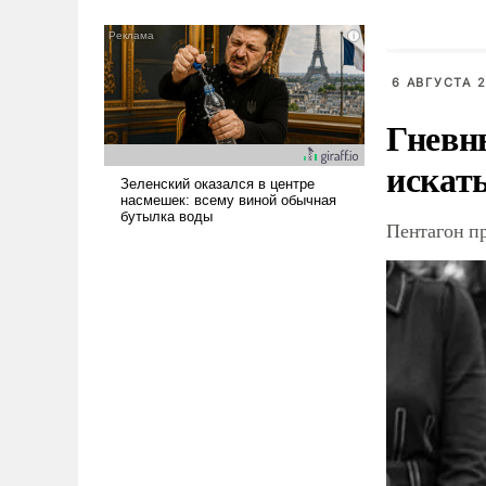
было образом для
псевдонаучной фантастики,
стало всерьез обсуждаемой
6 АВГУСТА 2
идеей.
Гневн
искат
Пентагон п