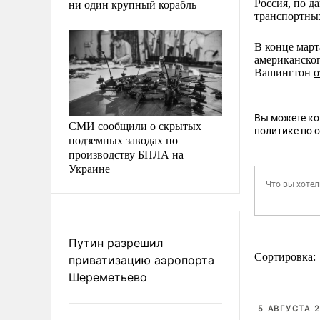
ни один крупный корабль
Россия, по д
транспортны
В конце мар
американског
Вашингтон
о
Вы можете к
СМИ сообщили о скрытых
политике по 
подземных заводах по
производству БПЛА на
Украине
Путин разрешил
Сортировка:
приватизацию аэропорта
Шереметьево
5 АВГУСТА 2