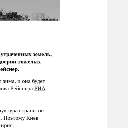
 утраченных земель,
дверии тяжелых
ейснер.
зима, и она будет
лова Рейснера
РИА
руктура страны не
и. Поэтому Киев
мирия.