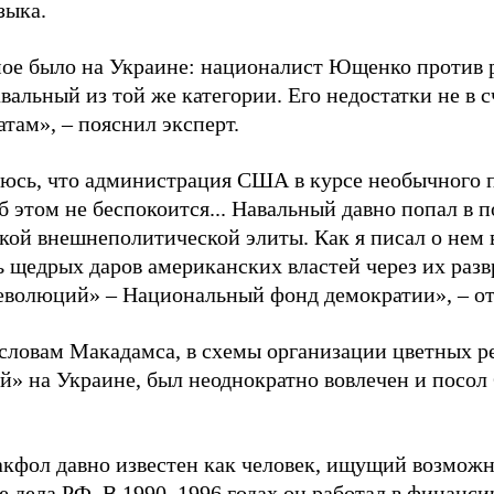
зыка.
мое было на Украине: националист Ющенко против 
вальный из той же категории. Его недостатки не в с
там», – пояснил эксперт.
юсь, что администрация США в курсе необычного 
б этом не беспокоится... Навальный давно попал в п
ой внешнеполитической элиты. Как я писал о нем в
ь щедрых даров американских властей через их р
еволюций» – Национальный фонд демократии», – от
 словам Макадамса, в схемы организации цветных р
й» на Украине, был неоднократно вовлечен и пос
кфол давно известен как человек, ищущий возможн
е дела РФ. В 1990–1996 годах он работал в финан