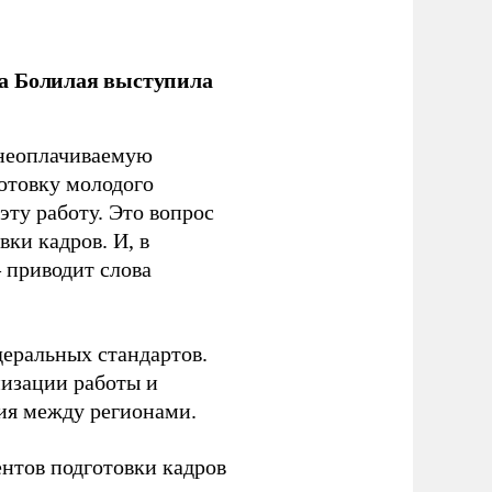
ла Болилая выступила
 неоплачиваемую
готовку молодого
ту работу. Это вопрос
ки кадров. И, в
– приводит слова
еральных стандартов.
низации работы и
ия между регионами.
ентов подготовки кадров