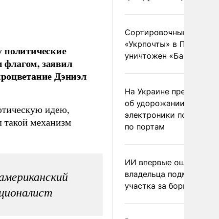
Сортировочный пункт
«Укрпочты» в Павлогра
у политические
уничтожен «Бандероль
 флагом, заявил
процветание Дэниэл
На Украине предупреди
об удорожании китайс
иотическую идею,
электроники после уда
л такой механизм
по портам
ИИ впервые оштрафова
владельца подмосковн
 американский
участка за борщевик
ационалист