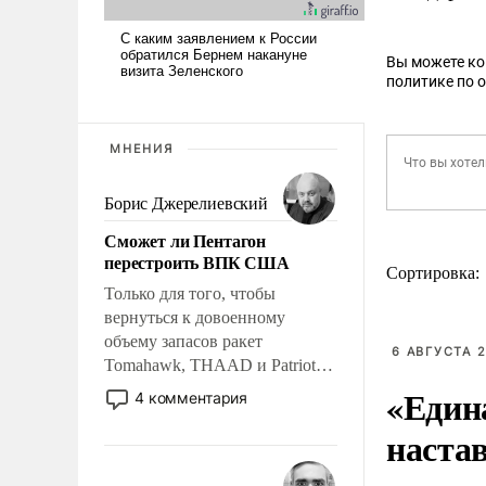
Вы можете к
политике по 
МНЕНИЯ
Борис Джерелиевский
Сможет ли Пентагон
перестроить ВПК США
Сортировка:
Только для того, чтобы
вернуться к довоенному
объему запасов ракет
6 АВГУСТА 2
Tomahawk, THAAD и Patriot
США потребуется более трех
«Един
4 комментария
лет. Даже небольшая война с
наста
Ираном опустошила
американские арсеналы.
Сложившаяся ситуация