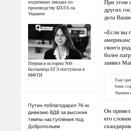
подземных заводах по
При этом 
производству БПЛА на
других го
Украине
дела Ваши
«Если вы 
американс
своего род
более пат
заявил Ма
Первая в истории 500-
балльница ЕГЭ поступила в
МФТИ
Путин поблагодарил 76-ю
Он привел 
дивизию ВДВ за высокие
его слова
темпы наступления под
скандиров
Добропольем