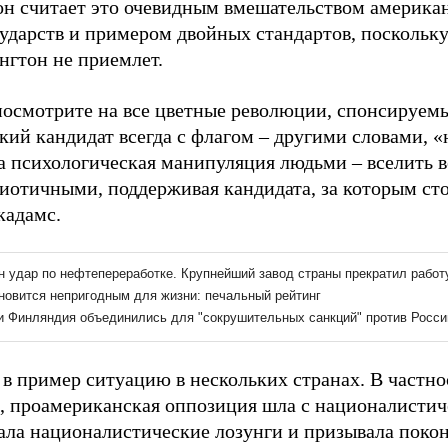
он считает это очевидным вмешательством американ
сударств и примером двойных стандартов, поскольку
нгтон не приемлет.
посмотрите на все цветные революции, спонсируем
кий кандидат всегда с флагом – другими словами, 
а психологическая манипуляция людьми – вселить ве
риотичными, поддерживая кандидата, за которым ст
кадамс.
в пример ситуацию в нескольких странах. В частнос
м, проамериканская оппозиция шла с националисти
ала националистические лозунги и призывала поко