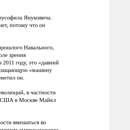
русофила Януковича.
чет, потому что он
прошлого Навального,
оле зрения
 2011 году, это «давний
азвращающую «машину
метил он.
еволюций, в частности
ол США в Москве Майкл
ости вмешаться во
сируемом американскими