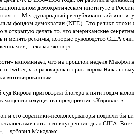
Национальном демократическом институте в России 
 аналог – Международный республиканский инстит
ным фондом демократии (NED). Это реликт эпохи х
о в открытую делать то, что американские секретн
ть и менять режимы, которые руководство США счит
венными», – сказал эксперт.
сти» напоминает, что на прошлой неделе Макфол н
 в Twitter, что разочарован приговором Навальному
ки мотивированным.
 суд Кирова приговорил блогера к пяти годам колон
в хищении имущества предприятия «Кировлес».
он и его соратники-неоконсерваторы подняли бы ви
пытались вмешаться во внутренние дела США. Вот э
», – добавил Макадамс.