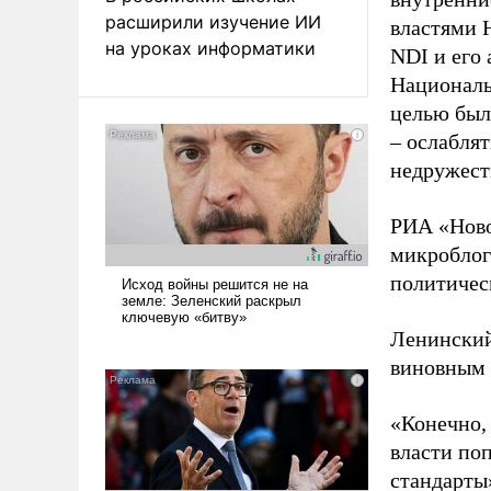
расширили изучение ИИ
властями 
на уроках информатики
NDI и его
Националь
целью был
– ослабля
недружест
РИА «Ново
микроблоге
политичес
Ленинский
виновным 
«Конечно, 
власти по
стандарты