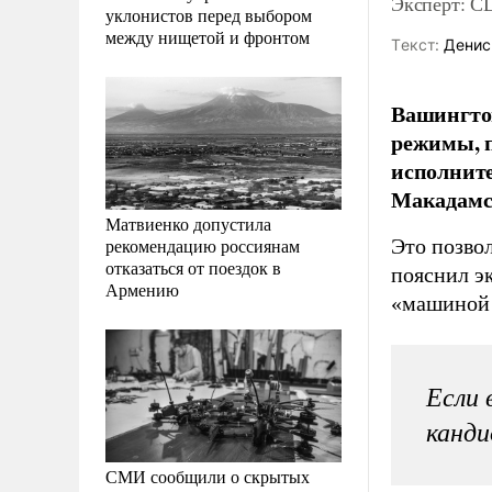
Эксперт: С
уклонистов перед выбором
между нищетой и фронтом
Tекст:
Денис
Вашингтон
режимы, 
исполните
Макадамс
Матвиенко допустила
рекомендацию россиянам
Это позво
отказаться от поездок в
пояснил э
Армению
«машиной 
Если 
канди
СМИ сообщили о скрытых