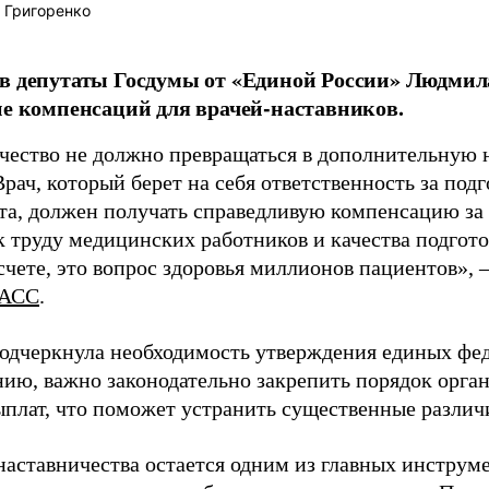
 Григоренко
в депутаты Госдумы от «Единой России» Людми
ие компенсаций для врачей-наставников.
чество не должно превращаться в дополнительную
Врач, который берет на себя ответственность за под
та, должен получать справедливую компенсацию за э
 труду медицинских работников и качества подготов
чете, это вопрос здоровья миллионов пациентов», 
АСС
.
одчеркнула необходимость утверждения единых фед
нию, важно законодательно закрепить порядок орга
ыплат, что поможет устранить существенные различ
наставничества остается одним из главных инструм