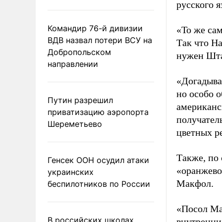
русского я
Командир 76-й дивизии
«То же са
ВДВ назвал потери ВСУ на
Так что На
Добропольском
нужен Шта
направлении
«Догадыва
но особо о
Путин разрешил
американск
приватизацию аэропорта
получател
Шереметьево
цветных р
Также, по
Генсек ООН осудил атаки
«оранжево
украинских
Макфол.
беспилотников по России
«Посол Ма
В российских школах
внутренни