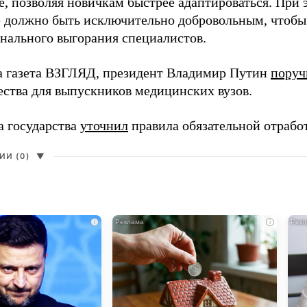
, позволяя новичкам быстрее адаптироваться. При 
 должно быть исключительно добровольным, чтобы 
нального выгорания специалистов.
а газета ВЗГЛЯД, президент Владимир Путин
поруч
ества для выпускников медицинских вузов.
а государства
уточнил
правила обязательной отрабо
И (0)
▼
i
i