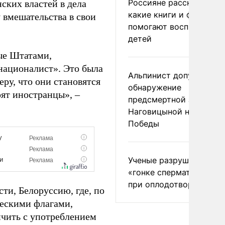
Россияне рассказали,
ских властей в дела
какие книги и фильмы
 вмешательства в свои
помогают воспитывать
детей
ые Штатами,
«националист». Это была
Альпинист допустил
ру, что они становятся
обнаружение
оят иностранцы», –
предсмертной записки
Наговицыной на пике
Победы
Ученые разрушили миф
«гонке сперматозоидов
при оплодотворении
ти, Белоруссию, где, по
ческими флагами,
нчить с употреблением