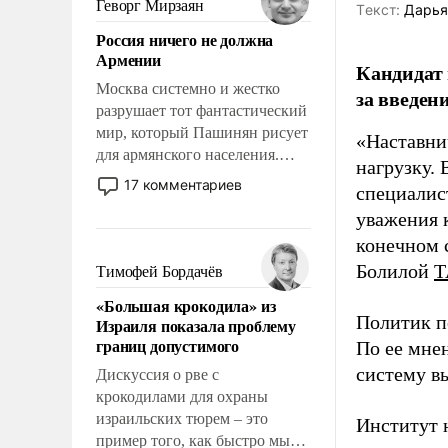
Геворг Мирзаян
Tекст:
Дарья
означает многолетний период
Россия ничего не должна
уязвимости США, например,
Армении
перед Китаем.
Кандидат 
Москва системно и жестко
за введен
разрушает тот фантастический
мир, который Пашинян рисует
«Наставни
для армянского населения.
нагрузку. 
Мир, где политические
17 комментариев
специалис
прожекты будут безусловно
уважения к
оплачиваться за счет
российских
конечном с
налогоплательщиков и где
Болилой
Т
Тимофей Бордачёв
Еревану за свои поступки не
«Большая крокодила» из
нужно отвечать.
Политик п
Израиля показала проблему
границ допустимого
По ее мне
систему в
Дискуссия о рве с
крокодилами для охраны
израильских тюрем – это
Институт 
пример того, как быстро мы