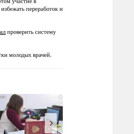
этом участие в
избежать переработок и
ил
проверить систему
тки молодых врачей.
i