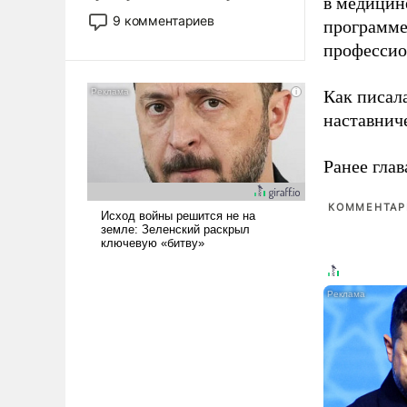
в медицине
двигаемся по пути
9 комментариев
программе
революционных изменений.
профессио
То, что несколько лет назад
было образом для
псевдонаучной фантастики,
Как писал
стало всерьез обсуждаемой
наставнич
идеей.
Ранее глав
КОММЕНТАРИ