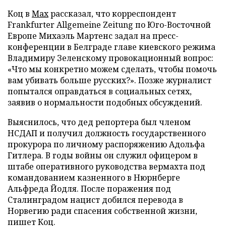
Коц в
Мах
рассказал, что корреспондент
Frankfurter Allgemeine Zeitung по Юго-Восточной
Европе Михаэль Мартенс задал на пресс-
конференции в Белграде главе киевского режима
Владимиру Зеленскому провокационный вопрос:
«Что мы конкретно можем сделать, чтобы помочь
вам убивать больше русских?». Позже журналист
попытался оправдаться в социальных сетях,
заявив о нормальности подобных обсуждений.
Выяснилось, что дед репортера был членом
НСДАП и получил должность государственного
прокурора по личному распоряжению Адольфа
Гитлера. В годы войны он служил офицером в
штабе оперативного руководства вермахта под
командованием казненного в Нюрнберге
Альфреда Йодля. После поражения под
Сталинградом нацист добился перевода в
Норвегию ради спасения собственной жизни,
пишет Коц.