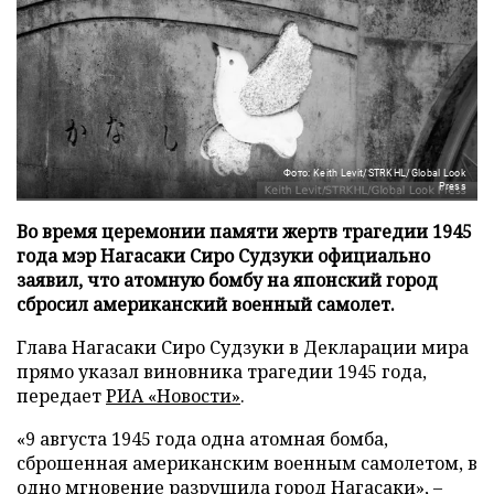
Фото: Keith Levit/STRKHL/Global Look
Press
Во время церемонии памяти жертв трагедии 1945
года мэр Нагасаки Сиро Судзуки официально
заявил, что атомную бомбу на японский город
сбросил американский военный самолет.
Глава Нагасаки Сиро Судзуки в Декларации мира
прямо указал виновника трагедии 1945 года,
передает
РИА «Новости»
.
«9 августа 1945 года одна атомная бомба,
сброшенная американским военным самолетом, в
одно мгновение разрушила город Нагасаки», –