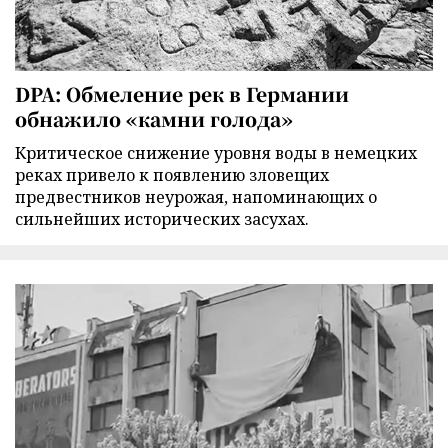
DPA: Обмеление рек в Германии
обнажило «камни голода»
Критическое снижение уровня воды в немецких
реках привело к появлению зловещих
предвестников неурожая, напоминающих о
сильнейших исторических засухах.