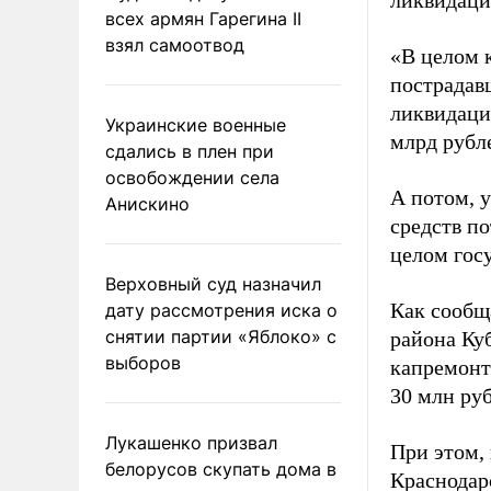
ликвидаци
всех армян Гарегина II
взял самоотвод
«В целом 
пострадав
ликвидаци
Украинские военные
млрд рубл
сдались в плен при
освобождении села
А потом, у
Анискино
средств по
целом гос
Верховный суд назначил
Как сообщ
дату рассмотрения иска о
снятии партии «Яблоко» с
района Ку
выборов
капремонт
30 млн ру
Лукашенко призвал
При этом,
белорусов скупать дома в
Краснодар