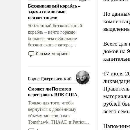
ответственность, помогать
Безэкипажный корабль –
слабым, идти вперед и
задача со многими
адаптироваться.
По данным
неизвестными
компенсац
500-тонный безэкипажный
выделенны
корабль – нечто гораздо
большее, чем небольшие
Всего для
безэкипажные катера,
домов на 9
применение которых уже
0 комментариев
стало обыденностью. Задача по
капитальн
созданию такого корабля очень
сложна и амбициозна. Однако
17 июля 2
и ее реализация радикально
Борис Джерелиевский
ликвидаци
поднимет наши боевые
Сможет ли Пентагон
Правитель
возможности.
перестроить ВПК США
материаль
Только для того, чтобы
рублей был
вернуться к довоенному
всего сем
объему запасов ракет
Tomahawk, THAAD и Patriot
Напомним,
США потребуется более трех