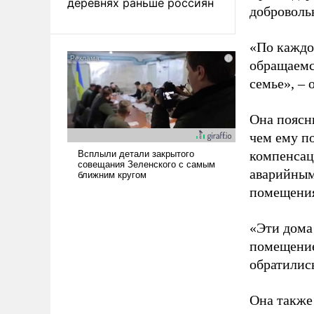
деревнях раньше россиян
добровольн
«По каждо
обращаемся
семье», – 
Она поясни
чем ему по
компенсаци
аварийным,
помещения
«Эти дома
помещение
обратились
Она также 