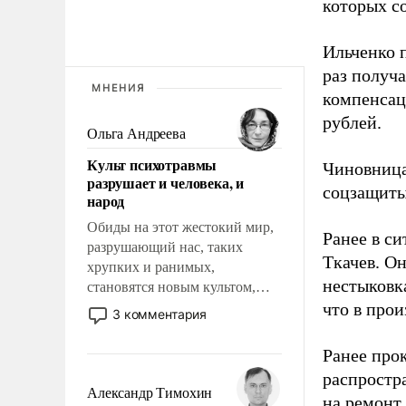
которых с
Ильченко п
раз получ
МНЕНИЯ
компенсац
рублей.
Ольга Андреева
Культ психотравмы
Чиновница
разрушает и человека, и
соцзащиты 
народ
Обиды на этот жестокий мир,
Ранее в с
разрушающий нас, таких
Ткачев. О
хрупких и ранимых,
нестыковка
становятся новым культом,
постепенно вытесняя и
что в про
3 комментария
отменяя традиционное
требование к человеку – быть
Ранее про
мужественным и твердым под
распростр
ударами судьбы, брать на себя
Александр Тимохин
на ремонт