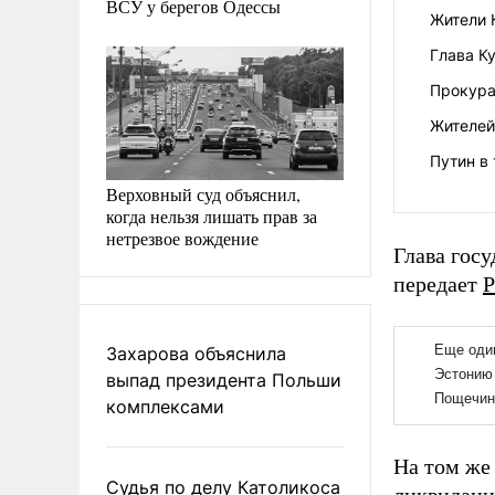
ВСУ у берегов Одессы
Жители 
Глава К
Прокура
Жителей
Путин в 
Верховный суд объяснил,
когда нельзя лишать прав за
нетрезвое вождение
Глава госу
передает
Р
Захарова объяснила
выпад президента Польши
комплексами
На том же
Судья по делу Католикоса