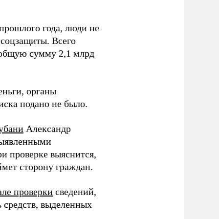
 прошлого года, люди не
 соцзащиты. Всего
 общую сумму 2,1 млрд
еньги, органы
иска подано не было.
Кубани
Александр
 выявленными
ри проверке выяснится,
ймет сторону граждан.
але проверки
сведений,
ь средств, выделенных