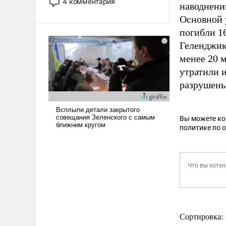
4 комментария
наводнени
лет. Даже небольшая война с
Основной 
Ираном опустошила
американские арсеналы.
погибли 16
Сложившаяся ситуация
Геленджик
означает многолетний период
менее 20 
уязвимости США, например,
утратили 
перед Китаем.
разрушены
Вы можете к
политике по 
Сортировка: