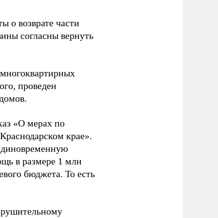
ы о возврате части
вины согласны вернуть
8 многоквартирных
ого, проведен
домов.
каз «О мерах по
 Краснодарском крае».
 единовременную
щь в размере 1 млн
евого бюджета. То есть
зрушительному