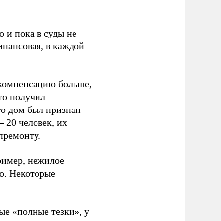
 и пока в суды не
инансовая, в каждой
л компенсацию больше,
кто получил
его дом был признан
 20 человек, их
премонту.
ример, нежилое
ю. Некоторые
ые «полные тезки», у