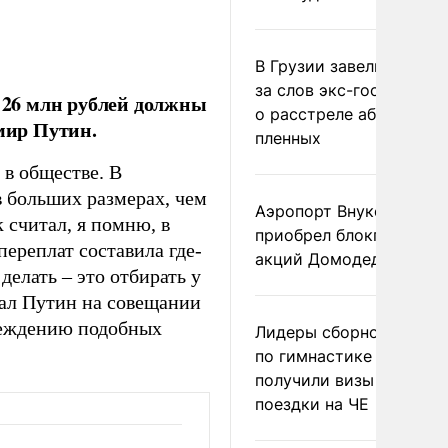
В Грузии завели дело и
за слов экс-госминист
26 млн рублей должны
о расстреле абхазских
имир Путин.
пленных
 в обществе. В
в больших размерах, чем
Аэропорт Внуково
к считал, я помню, в
приобрел блокпакет
переплат составила где-
акций Домодедово
 делать
–
это отбирать у
ал Путин на совещании
реждению подобных
Лидеры сборной Росси
по гимнастике не
получили визы для
поездки на ЧЕ