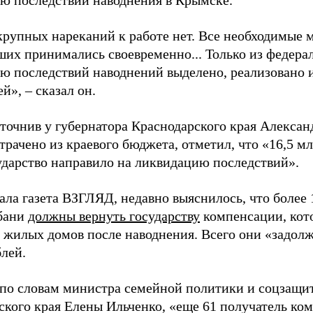
ю последствий наводнения в Крымске.
крупных нареканий к работе нет. Все необходимые 
ших принимались своевременно... Только из федера
ю последствий наводнений выделено, реализовано и
ей»,
–
сказал он.
точнив у губернатора Краснодарского края Александ
трачено из краевого бюджета, отметил, что «16,5 м
ударство направило на ликвидацию последствий».
ала газета ВЗГЛЯД, недавно выяснилось, что более
бани
должны вернуть государству
компенсации, кот
 жилых домов после наводнения. Всего они «задолж
блей.
 по словам министра семейной политики и соцзащи
ского края Елены Ильченко, «еще 61 получатель ко