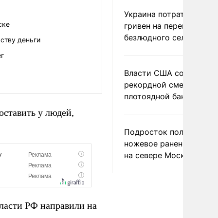
Украина потратила 1 мл
ске
гривен на переименова
безлюдного села
ству деньги
ег
Власти США сообщили 
рекордной смертности 
плотоядной бактерии
оставить у людей,
Подросток получил
ножевое ранение в дра
на севере Москвы
ласти РФ направили на