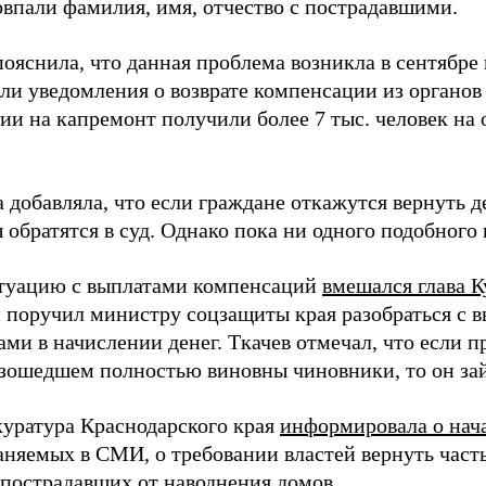
овпали фамилия, имя, отчество с пострадавшими.
ояснила, что данная проблема возникла в сентябре
али уведомления о возврате компенсации из органов
ии на капремонт получили более 7 тыс. человек на
 добавляла, что если граждане откажутся вернуть д
обратятся в суд. Однако пока ни одного подобного 
итуацию с выплатами компенсаций
вмешался глава 
н поручил министру соцзащиты края разобраться с
ми в начислении денег. Ткачев отмечал, что если п
изошедшем полностью виновны чиновники, то он за
куратура Краснодарского края
информировала о нач
аняемых в СМИ, о требовании властей вернуть част
 пострадавших от наводнения домов.