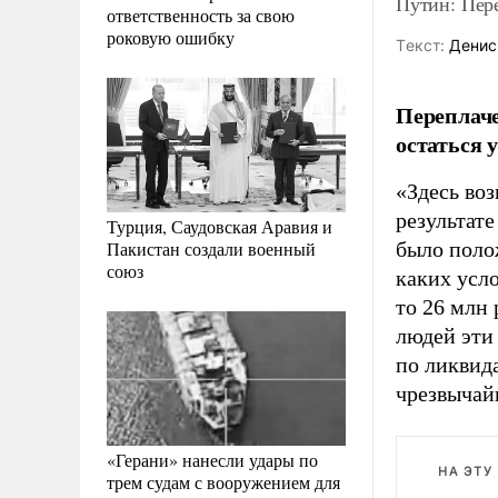
Путин: Пер
ответственность за свою
роковую ошибку
Tекст:
Денис
Переплач
остаться 
«Здесь воз
результате
Турция, Саудовская Аравия и
Пакистан создали военный
было полож
союз
каких усло
то 26 млн 
людей эти 
по ликвид
чрезвычай
«Герани» нанесли удары по
НА ЭТУ
трем судам с вооружением для