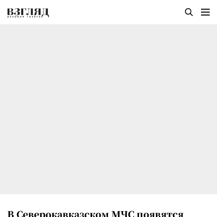
В Северокавказском МЧС появятся