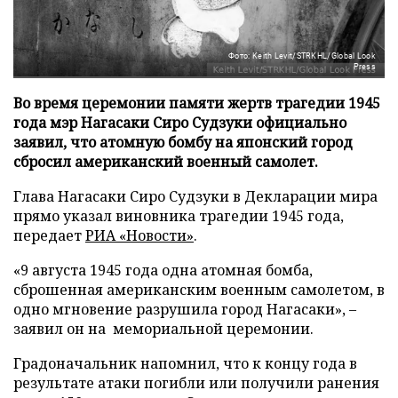
Фото: Keith Levit/STRKHL/Global Look
Press
Во время церемонии памяти жертв трагедии 1945
года мэр Нагасаки Сиро Судзуки официально
заявил, что атомную бомбу на японский город
сбросил американский военный самолет.
Глава Нагасаки Сиро Судзуки в Декларации мира
прямо указал виновника трагедии 1945 года,
передает
РИА «Новости»
.
«9 августа 1945 года одна атомная бомба,
сброшенная американским военным самолетом, в
одно мгновение разрушила город Нагасаки», –
заявил он на мемориальной церемонии.
Градоначальник напомнил, что к концу года в
результате атаки погибли или получили ранения