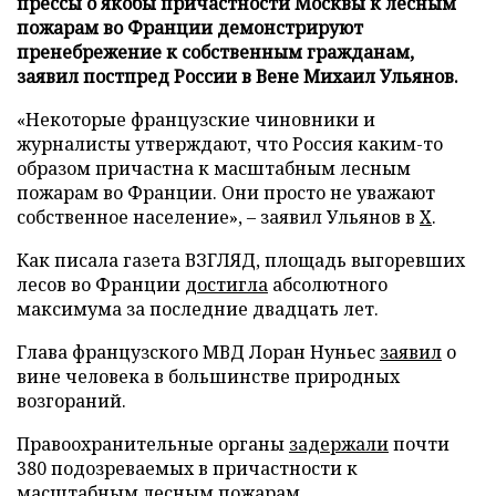
прессы о якобы причастности Москвы к лесным
пожарам во Франции демонстрируют
пренебрежение к собственным гражданам,
заявил постпред России в Вене Михаил Ульянов.
«Некоторые французские чиновники и
журналисты утверждают, что Россия каким-то
образом причастна к масштабным лесным
пожарам во Франции. Они просто не уважают
собственное население», – заявил Ульянов в
X
.
Как писала газета ВЗГЛЯД, площадь выгоревших
лесов во Франции
достигла
абсолютного
максимума за последние двадцать лет.
Глава французского МВД Лоран Нуньес
заявил
о
вине человека в большинстве природных
возгораний.
Правоохранительные органы
задержали
почти
380 подозреваемых в причастности к
масштабным лесным пожарам.