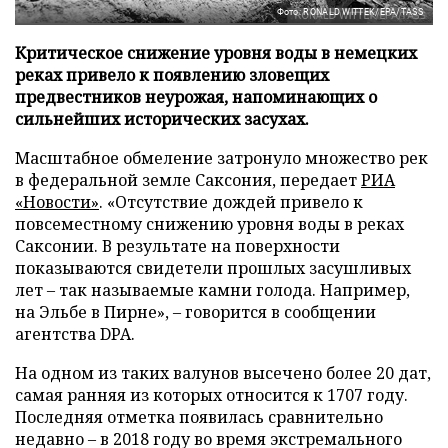
Фото: RONALD WITTEK/EPA/TASS
Критическое снижение уровня воды в немецких
реках привело к появлению зловещих
предвестников неурожая, напоминающих о
сильнейших исторических засухах.
Масштабное обмеление затронуло множество рек
в федеральной земле Саксония, передает
РИА
«Новости»
. «Отсутствие дождей привело к
повсеместному снижению уровня воды в реках
Саксонии. В результате на поверхности
показываются свидетели прошлых засушливых
лет – так называемые камни голода. Например,
на Эльбе в Пирне», – говорится в сообщении
агентства DPA.
На одном из таких валунов высечено более 20 дат,
самая ранняя из которых относится к 1707 году.
Последняя отметка появилась сравнительно
недавно – в 2018 году во время экстремального