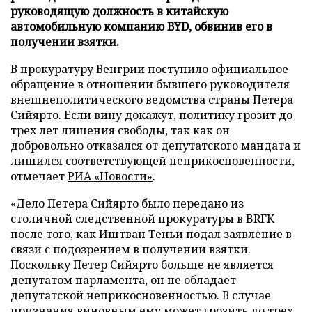
руководящую должность в китайскую
автомобильную компанию BYD, обвинив его в
получении взятки.
В прокуратуру Венгрии поступило официальное
обращение в отношении бывшего руководителя
внешнеполитического ведомства страны Петера
Сийярто. Если вину докажут, политику грозит до
трех лет лишения свободы, так как он
добровольно отказался от депутатского мандата и
лишился соответствующей неприкосновенности,
отмечает
РИА «Новости»
.
«Дело Петера Сийярто было передано из
столичной следственной прокуратуры в BRFK
после того, как Иштван Теньи подал заявление в
связи с подозрением в получении взятки.
Поскольку Петер Сийярто больше не является
депутатом парламента, он не обладает
депутатской неприкосновенностью. В случае
признания виновным ему может грозить до трех