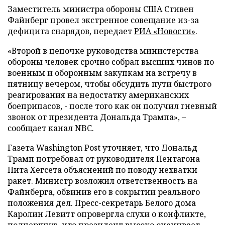
Заместитель министра обороны США Стивен
Файнберг провел экстренное совещание из-за
дефицита снарядов, передает
РИА «Новости»
.
«Второй в цепочке руководства министерства
обороны человек срочно собрал высших чинов по
военным и оборонным закупкам на встречу в
пятницу вечером, чтобы обсудить пути быстрого
реагирования на недостатку американских
боеприпасов, - после того как он получил гневный
звонок от президента Дональда Трампа», –
сообщает канал NBC.
Газета Washington Post уточняет, что Дональд
Трамп потребовал от руководителя Пентагона
Пита Хегсета объяснений по поводу нехватки
ракет. Министр возложил ответственность на
Файнберга, обвинив его в сокрытии реального
положения дел. Пресс-секретарь Белого дома
Каролин Левитт опровергла слухи о конфликте,
подчеркнув, что президент высоко оценивает