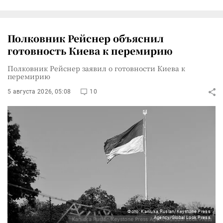
Полковник Рейснер объяснил
готовность Киева к перемирию
Полковник Рейснер заявил о готовности Киева к
перемирию
5 августа 2026, 05:08
10
Фото: Kaniuka Ruslan/Keystone Press
Agency/Global Look Press