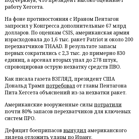
работу Хегсета.
На фоне противостояния с Ираном Пентагон
запросил у Конгресса дополнительные 67 млрд
долларов. По оценкам CSIS, американская армия
израсходовала до 1,6 тыс. ракет Patriot и около 200
перехватчиков THAAD. В результате запасы
первых сократились с 2,3 тыс. до примерно 830
единиц, а арсенал вторых упал до 278 штук,
спровоцировав острую нехватку средств ПВО.
Как писала газета ВЗГЛЯД, президент США
Дональд Трамп
потребовал
от главы Пентагона
Пита Хегсета объяснений из-за нехватки ракет.
Американские вооруженные силы
потратили
почти 80% запасов перехватчиков для ключевых
систем ПРО.
Дефицит боеприпасов
вынудил
американского
лидера отложить удары по Ирану.