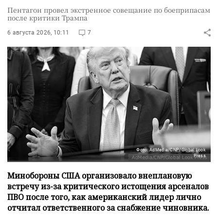
Пентагон провел экстренное совещание по боеприпасам
после критики Трампа
6 августа 2026, 10:11
7
Фото: AdMedia/CNP/Global Look
Press
Минобороны США организовало внеплановую
встречу из-за критического истощения арсеналов
ПВО после того, как американский лидер лично
отчитал ответственного за снабжение чиновника.