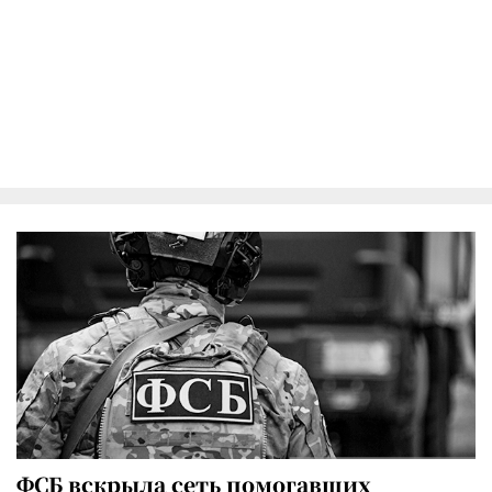
ФСБ вскрыла сеть помогавших