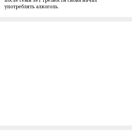
после семи лет трезвости снова начал
употреблять алкоголь.