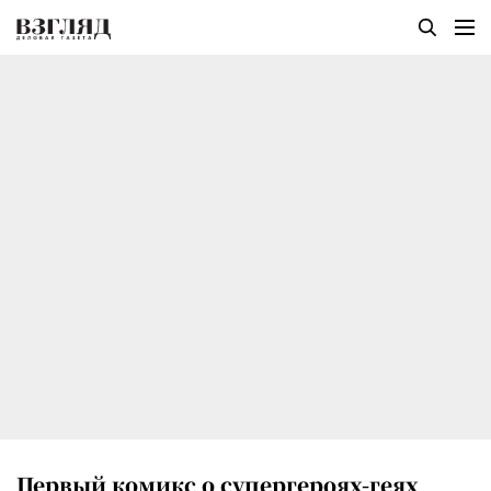
Первый комикс о супергероях-геях