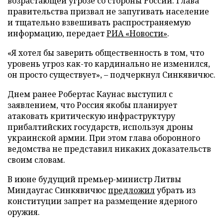
возрастающей угрозе со стороны России. Глава
правительства призвал не запугивать население
и тщательно взвешивать распространяемую
информацию, передает
РИА «Новости»
.
«Я хотел бы заверить общественность в том, что
уровень угроз как-то кардинально не изменился,
он просто существует», – подчеркнул Синкявичюс.
Днем ранее Робертас Каунас выступил с
заявлением, что Россия якобы планирует
атаковать критическую инфраструктуру
прибалтийских государств, используя дроны
украинской армии. При этом глава оборонного
ведомства не представил никаких доказательств
своим словам.
В июне будущий премьер-министр Литвы
Миндаугас Синкявичюс
предложил
убрать из
конституции запрет на размещение ядерного
оружия.