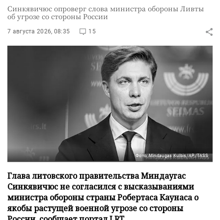
Синкявичюс опроверг слова министра обороны Ливты
об угрозе со стороны России
7 августа 2026, 08:35
15
Фото: Mindaugas Kulbis/AP/TASS
Глава литовского правительства Миндаугас
Синкявичюс не согласился с высказываниями
министра обороны страны Робертаса Каунаса о
якобы растущей военной угрозе со стороны
России, сообщает портал LRT.