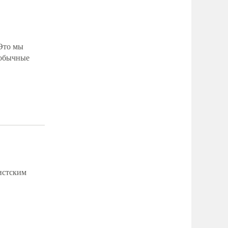
 Это мы
еобычные
листским