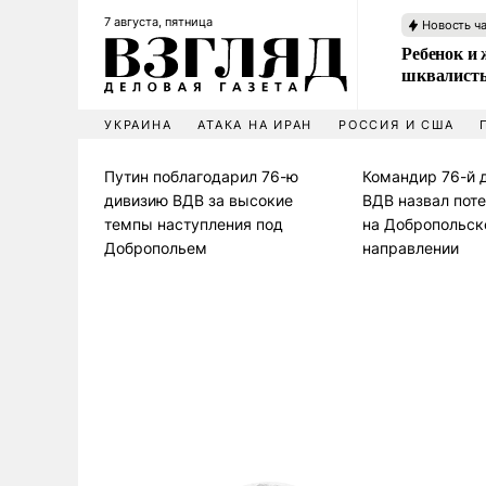
7 августа, пятница
Новость ч
Ребенок и 
шквалисты
УКРАИНА
АТАКА НА ИРАН
РОССИЯ И США
Путин поблагодарил 76-ю
Командир 76-й 
дивизию ВДВ за высокие
ВДВ назвал пот
темпы наступления под
на Добропольс
Добропольем
направлении