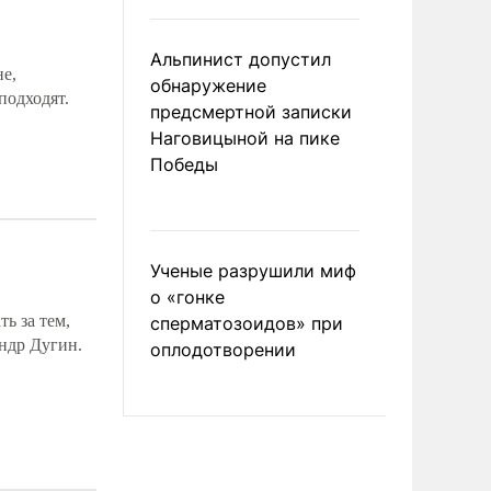
Альпинист допустил
не,
обнаружение
подходят.
предсмертной записки
Наговицыной на пике
Победы
Ученые разрушили миф
о «гонке
ь за тем,
сперматозоидов» при
ндр Дугин.
оплодотворении