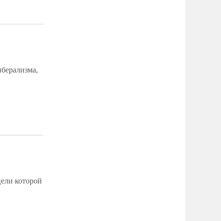
иберализма,
цели которой