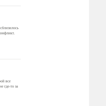
 сблизилось
конфликт.
ой все
е где-то за