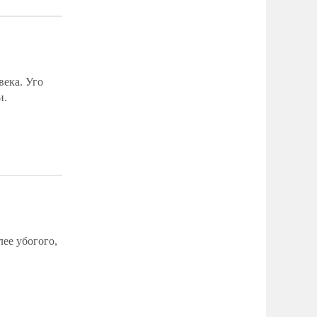
века. Уго
и.
лее убогого,