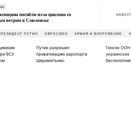
аса
женщина погибли из-за циклона со
НОВОС
м ветром в Смоленске
ПРЕЗИДЕНТ ПУТИН
ЕВРОСОЮЗ
АРМИЯ И ВООРУЖЕНИЕ
дивизии
Путин разрешил
Генсек ООН 
ери ВСУ
приватизацию аэропорта
украинских
ком
Шереметьево
беспилотник