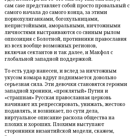
сам
case
представляет собой просто провальный с
самого начала до самого конца, за этими
порнохулиганками, богохульницами,
непристойными, аморальными, ничтожными
личностями выстраиваются со свиным рылом
оппозиция с Болотной, противники православия
из всех вообще возможных регионов,
включая сектантов и так далее, и Макфол с
глобальной западной поддержкой.
То есть удар нанесен, и вслед за ничтожным
укусом комара вдруг поднимается довольно
серьезная сила. Эти девочки становятся героями
западной хроники, «проклятый» Путин и
«страшная» Русская православная церковь
начинают их репрессировать, унижать, жестоко
подавлять, и возникает, по сути дела,
виртуальное описание раскола общества на
плохих и хороших. Плохими выступают
сторонники византийской модели, скажем,