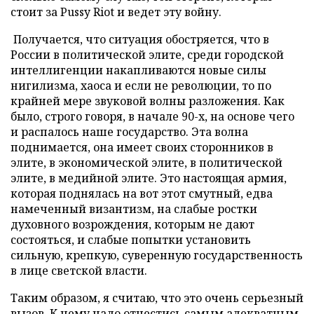
стоит за
Pussy
Riot
и ведет эту войну.
Получается, что ситуация обостряется, что в
России в политической элите, среди городской
интеллигенции накапливаются новые силы
нигилизма, хаоса и если не революции, то по
крайней мере звуковой волны разложения. Как
было, строго говоря, в начале 90-х, на основе чего
и распалось наше государство. Эта волна
поднимается, она имеет своих сторонников в
элите, в экономической элите, в политической
элите, в медийной элите. Это настоящая армия,
которая поднялась на вот этот смутный, едва
намеченный византизм, на слабые ростки
духовного возрождения, которым не дают
состояться, и слабые попытки установить
сильную, крепкую, суверенную государственность
в лице светской власти.
Таким образом, я считаю, что это очень серьезный
вызов. К нему надо отнестись самым адекватным,