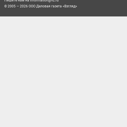
Пишите нам на
information@vz.ru
© 2005 — 2026 ООО Деловая газета «Взгляд»