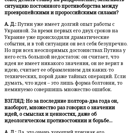
ситуацию постоянного противоборства между
проевропейскими и пророссийскими силами?
А. Д.:
Путин уже имеет долгий опыт работы с
Украиной. За время первых его двух сроков на
Украине уже происходили драматические
события, и в той ситуации он вел себя безупречно.
Но при всех неоспоримых достоинствах Путина у
него есть большой недостаток: он считает, что
идея не имеет никакого значения, он не верит в
идею, считает ее обрамлением для каких-то
технических, порой даже тайных операций. Если
думать, что идея – это лишь форма болтовни, то
неминуемо совершишь множество ошибок.
ВЗГЛЯД: Но за последние полтора-два года он,
наоборот, множество раз говорил о значении
идей, о смыслах и ценностях, даже об
идеологическом противостоянии и борьбе...
А. Д.:
Да, это очень хороший признак его