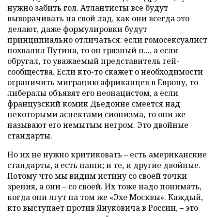
нужно забить гол. Атлантисты все будут
выворачивать на свой лад, как они всегда это
делают, даже формулировки будут
принципиально отличаться: если гомосексуалист
похвалил Путина, то он грязный п..., а если
обругал, то уважаемый представитель гей-
сообщества. Если кто-то скажет о необходимости
ограничить миграцию африканцев в Европу, то
либералы объявят его неонацистом, а если
французский комик Дьедонне смеется над
некоторыми аспектами сионизма, то они же
называют его немытым негром. Это двойные
стандарты.
Но их не нужно критиковать – есть американские
стандарты, а есть наши; и те, и другие двойные.
Потому что мы видим истину со своей точки
зрения, а они – со своей. Их тоже надо понимать,
когда они лгут на том же «Эхе Москвы». Каждый,
кто выступает против Януковича в России, – это