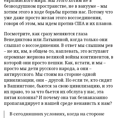
евразийского мира. Мы этого хотим не в
безвоздушном пространстве, не в вакууме – мы
хотим этого в ходе борьбы против нас. Потому что
уже даже просто желая этого воссоединения,
говоря об этом, мы идем против США и их планов.
Посмотрите, как сразу меняются глаза
Венедиктова или Латыниной, когда только они
слышат о воссоединении. В ответ мы слышим рев
– не их, им, в общем-то, наплевать, это вступают
огромные жернова великой войны континентов, в
которой они просто пешки. Как, кстати, и мы –
просто мы дети русского народа, а они –
антирусского. Мы стоим на стороне одной
цивилизации, они – другой. Но если те, кто сидит
в Вашингтоне, бьются за свою цивилизацию, и это
их право, то за что бьется их обслуга у нас, эта
пятая колонна? И почему она так безнаказанно
пропагандирует в нашей среде ненависть к нам?
В сегодняшних условиях, когда на стороне