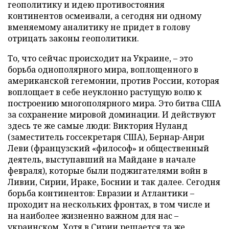
геополитику и идею противостояния
континентов осмеивали, а сегодня ни одному
вменяемому аналитику не придет в голову
отрицать законы геополитики.
То, что сейчас происходит на Украине, – это
борьба однополярного мира, воплощенного в
американской гегемонии, против России, которая
воплощает в себе неуклонно растущую волю к
построению многополярного мира. Это битва США
за сохранение мировой доминации. И действуют
здесь те же самые люди: Виктория Нуланд
(заместитель госсекретаря США), Бернар-Анри
Леви (французский «философ» и общественный
деятель, выступавший на Майдане в начале
февраля), которые были поджигателями войн в
Ливии, Сирии, Ираке, Боснии и так далее. Сегодня
борьба континентов: Евразии и Атлантики –
проходит на нескольких фронтах, в том числе и
на наиболее жизненно важном для нас –
украинском. Хотя в Сирии решается та же