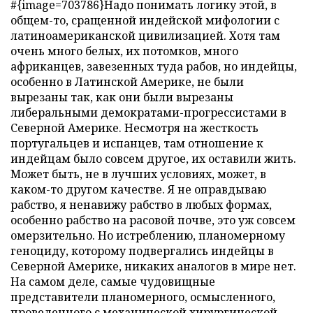
#{image=703786}Надо понимать логику этой, в
общем-то, сращенной индейской мифологии с
латиноамериканской цивилизацией. Хотя там
очень много белых, их потомков, много
африканцев, завезенных туда рабов, но индейцы,
особенно в Латинской Америке, не были
вырезаны так, как они были вырезаны
либеральными демократами-прогрессистами в
Северной Америке. Несмотря на жесткость
португальцев и испанцев, там отношение к
индейцам было совсем другое, их оставили жить.
Может быть, не в лучших условиях, может, в
каком-то другом качестве. Я не оправдываю
рабство, я ненавижу рабство в любых формах,
особенно рабство на расовой почве, это уж совсем
омерзительно. Но истреблению, планомерному
геноциду, которому подвергались индейцы в
Северной Америке, никаких аналогов в мире нет.
На самом деле, самые чудовищные
представители планомерного, осмысленного,
проведенного с механической хирургической