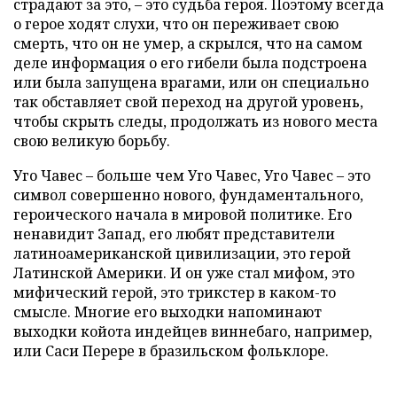
страдают за это, – это судьба героя. Поэтому всегда
о герое ходят слухи, что он переживает свою
смерть, что он не умер, а скрылся, что на самом
деле информация о его гибели была подстроена
или была запущена врагами, или он специально
так обставляет свой переход на другой уровень,
чтобы скрыть следы, продолжать из нового места
свою великую борьбу.
Уго Чавес – больше чем Уго Чавес, Уго Чавес – это
символ совершенно нового, фундаментального,
героического начала в мировой политике. Его
ненавидит Запад, его любят представители
латиноамериканской цивилизации, это герой
Латинской Америки. И он уже стал мифом, это
мифический герой, это трикстер в каком-то
смысле. Многие его выходки напоминают
выходки койота индейцев виннебаго, например,
или Саси Перере в бразильском фольклоре.