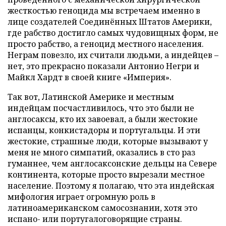
жесткостью геноцида мы встречаем именно в
лице создателей Соединённых Штатов Америки,
где рабство достигло самых чудовищных форм, не
просто рабство, а геноцид местного населения.
Неграм повезло, их считали людьми, а индейцев –
нет, это прекрасно показали Антонио Негри и
Майкл Хардт в своей книге «Империя».
Так вот, Латинской Америке и местным
индейцам посчастливилось, что это были не
англосаксы, кто их завоевал, а были жестокие
испанцы, конкистадоры и португальцы. И эти
жестокие, страшные люди, которые вызывают у
меня не много симпатий, оказались в сто раз
гуманнее, чем англосаксонские дельцы на Севере
континента, которые просто вырезали местное
население. Поэтому я полагаю, что эта индейская
мифология играет огромную роль в
латиноамериканском самосознании, хотя это
испано- или португалоговорящие страны.