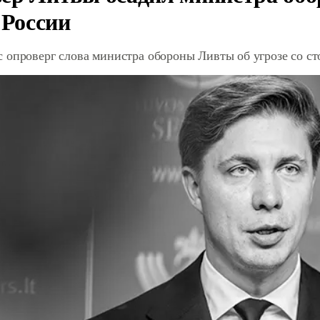
 России
 опроверг слова министра обороны Ливты об угрозе со с