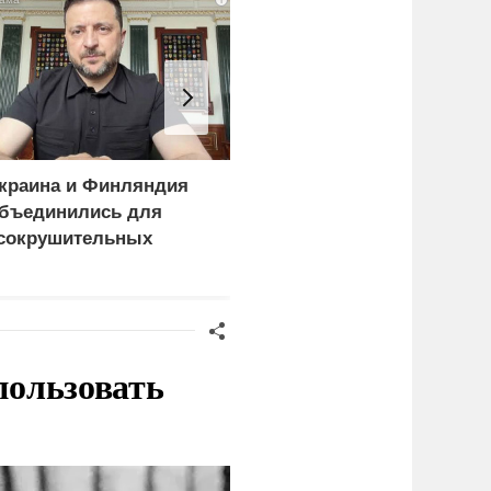
краина и Финляндия
Пощечина всей системе
бъединились для
правосудия: что
сокрушительных
натворил сын
анкций" против России
украинского олигарха
пользовать