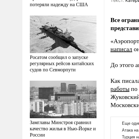
Tекст:
Катер
потеряли надежду на США
Все огран
представи
«Аэропорт
написал
он
Росатом сообщил о запуске
регулярных рейсов китайских
До этого 
судов по Севморпути
Как писал
работы
по 
Жуковский
Московск
Замглавы Минстроя сравнил
качество жилья в Нью-Йорке и
России