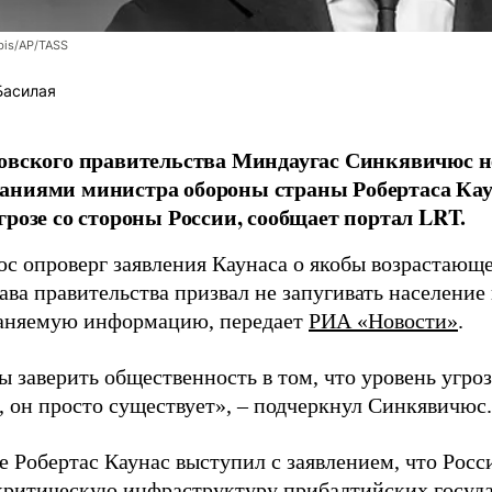
bis/AP/TASS
Басилая
овского правительства Миндаугас Синкявичюс не
аниями министра обороны страны Робертаса Кау
грозе со стороны России, сообщает портал LRT.
с опроверг заявления Каунаса о якобы возрастающе
ава правительства призвал не запугивать население
аняемую информацию, передает
РИА «Новости»
.
ы заверить общественность в том, что уровень угро
, он просто существует», – подчеркнул Синкявичюс.
е Робертас Каунас выступил с заявлением, что Росс
 критическую инфраструктуру прибалтийских госуда