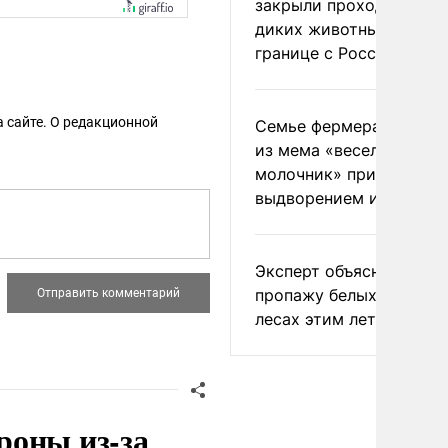
закрыли проходы для
диких животных на
границе с Россией
 сайте. О редакционной
Семье фермера Уолкер
из мема «веселый
молочник» пригрозили
выдворением из Росси
Эксперт объяснил
пропажу белых грибов 
лесах этим летом
роны из-за