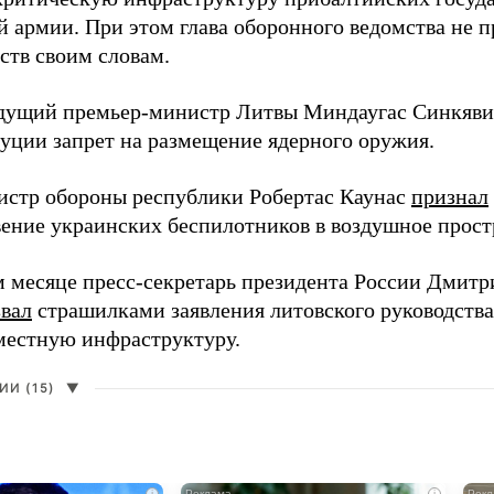
й армии. При этом глава оборонного ведомства не 
ств своим словам.
дущий премьер-министр Литвы Миндаугас Синкяв
туции запрет на размещение ядерного оружия.
истр обороны республики Робертас Каунас
признал
ение украинских беспилотников в воздушное прост
 месяце пресс-секретарь президента России Дмитр
звал
страшилками заявления литовского руководств
 местную инфраструктуру.
И (15)
▼
i
i