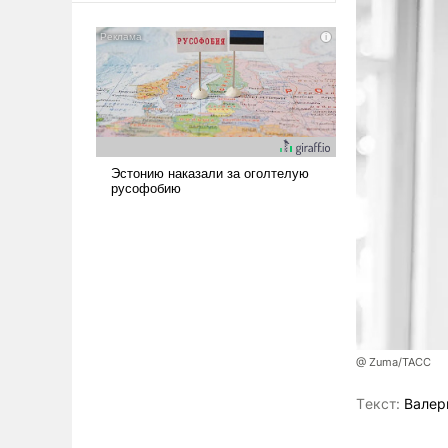
американские арсеналы.
Сложившаяся ситуация
означает многолетний период
уязвимости США, например,
перед Китаем.
@ Zuma/ТАСС
Tекст:
Валер