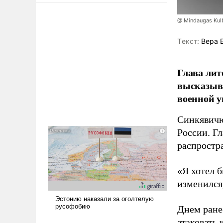
@ Mindaugas Kul
Tекст:
Вера 
Глава лит
высказыв
военной у
Синкявичю
России. Гл
распростр
«Я хотел б
изменился
Днем ране
атаковать