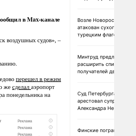
сообщил в Max-канале
Возле Новороссийска
атакован сухогруз под
турецким флагом
ск воздушных судов», –
Минтруд предложил
ванию.
расширить список
получателей двух пенс
дедово
перешел в режим
о же
сделал
аэропорт
Суд Петербурга заочно
ра понедельника на
арестовал супругу
Александра Невзорова
Финские пограничники