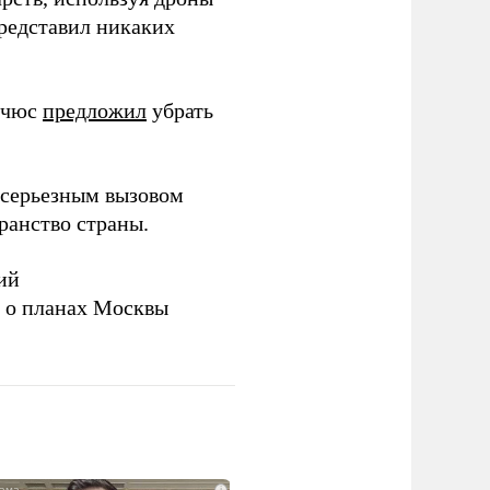
представил никаких
ичюс
предложил
убрать
серьезным вызовом
ранство страны.
ий
а о планах Москвы
i