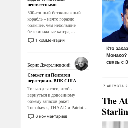
адаптироваться.
неизвестными
500-тонный безэкипажный
корабль – нечто гораздо
большее, чем небольшие
безэкипажные катера,
применение которых уже
1 комментарий
стало обыденностью. Задача по
Кто зака
созданию такого корабля очень
Монако?
сложна и амбициозна. Однако
связь с 
и ее реализация радикально
Борис Джерелиевский
поднимет наши боевые
Сможет ли Пентагон
возможности.
перестроить ВПК США
7 АВГУСТА 2
Только для того, чтобы
вернуться к довоенному
The At
объему запасов ракет
Starli
Tomahawk, THAAD и Patriot
США потребуется более трех
6 комментариев
лет. Даже небольшая война с
Ираном опустошила