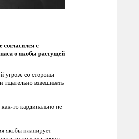
 согласился с
наса о якобы растущей
й угрозе со стороны
 и тщательно взвешивать
з как-то кардинально не
ия якобы планирует
рств, используя дроны