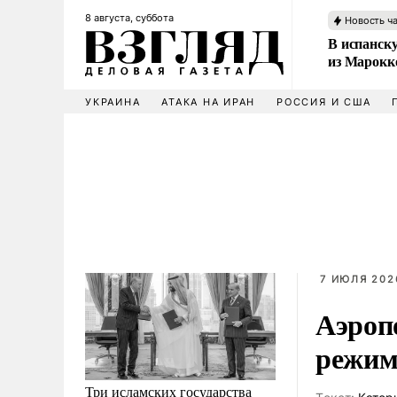
8 августа, суббота
Новость ч
В испанск
из Марокк
УКРАИНА
АТАКА НА ИРАН
РОССИЯ И США
7 ИЮЛЯ 202
Аэроп
режим
Три исламских государства