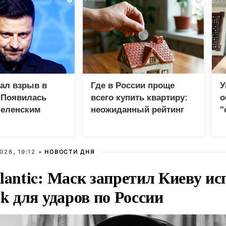
зал взрыв в
Где в России проще
У
 Появилась
всего купить квартиру:
о
Зеленским
неожиданный рейтинг
"
с
026, 19:12 •
НОВОСТИ ДНЯ
lantic: Маск запретил Киеву ис
nk для ударов по России