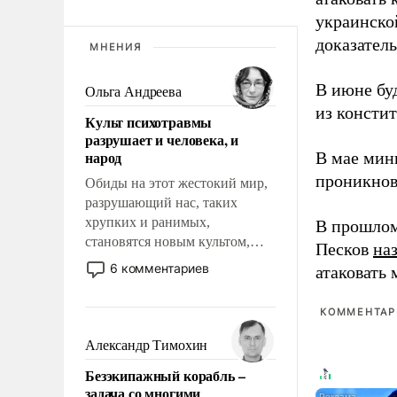
украинско
доказатель
МНЕНИЯ
В июне бу
Ольга Андреева
из консти
Культ психотравмы
разрушает и человека, и
народ
В мае мин
проникнов
Обиды на этот жестокий мир,
разрушающий нас, таких
хрупких и ранимых,
В прошлом
становятся новым культом,
Песков
на
постепенно вытесняя и
6 комментариев
атаковать
отменяя традиционное
требование к человеку – быть
КОММЕНТАРИ
мужественным и твердым под
ударами судьбы, брать на себя
Александр Тимохин
ответственность, помогать
Безэкипажный корабль –
слабым, идти вперед и
задача со многими