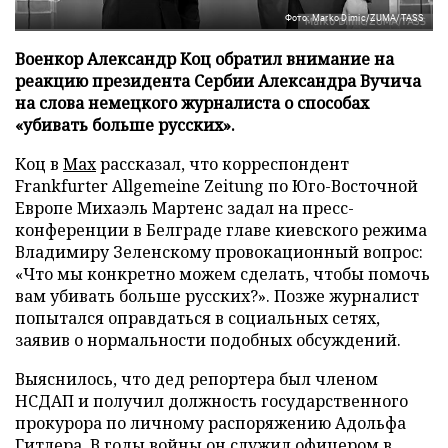
Фото: Marko Dimic/ZUMA/TASS
Военкор Александр Коц обратил внимание на
реакцию президента Сербии Александра Вучича
на слова немецкого журналиста о способах
«убивать больше русских».
Коц в
Мах
рассказал, что корреспондент
Frankfurter Allgemeine Zeitung по Юго-Восточной
Европе Михаэль Мартенс задал на пресс-
конференции в Белграде главе киевского режима
Владимиру Зеленскому провокационный вопрос:
«Что мы конкретно можем сделать, чтобы помочь
вам убивать больше русских?». Позже журналист
попытался оправдаться в социальных сетях,
заявив о нормальности подобных обсуждений.
Выяснилось, что дед репортера был членом
НСДАП и получил должность государственного
прокурора по личному распоряжению Адольфа
Гитлера. В годы войны он служил офицером в