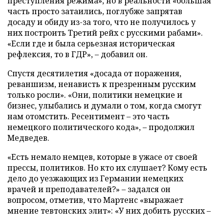
преступления режима», но в реальности «большая
часть просто затаились, поглубже запрятав
досаду и обиду из-за того, что не получилось у
них построить Третий рейх с русскими рабами».
«Если где и была серьезная историческая
рефлексия, то в ГДР», – добавил он.
Спустя десятилетия «досада от поражения,
реваншизм, ненависть к презренным русским
только росли». «Они, политики немецкие и
бизнес, улыбались и думали о том, когда смогут
нам отомстить. Ресентимент – это часть
немецкого политического кода», – продолжил
Медведев.
«Есть немало немцев, которые в ужасе от своей
прессы, политиков. Но кто их слушает? Кому есть
дело до уезжающих из Германии немецких
врачей и преподавателей?» – задался он
вопросом, отметив, что Мартенс «выражает
мнение тевтонских элит»: «У них добить русских –