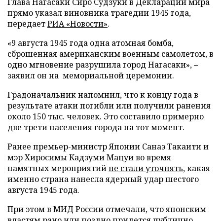
Глава Нагасаки Сиро Судзуки в Декларации мира
прямо указал виновника трагедии 1945 года,
передает
РИА «Новости»
.
«9 августа 1945 года одна атомная бомба,
сброшенная американским военным самолетом, в
одно мгновение разрушила город Нагасаки», –
заявил он на мемориальной церемонии.
Градоначальник напомнил, что к концу года в
результате атаки погибли или получили ранения
около 150 тыс. человек. Это составило примерно
две трети населения города на тот момент.
Ранее премьер-министр Японии Санаэ Такаити и
мэр Хиросимы Кадзуми Мацуи во время
памятных мероприятий
не стали уточнять
, какая
именно страна нанесла ядерный удар шестого
августа 1945 года.
При этом в МИД России отмечали, что японским
властям рано или поздно придется публично