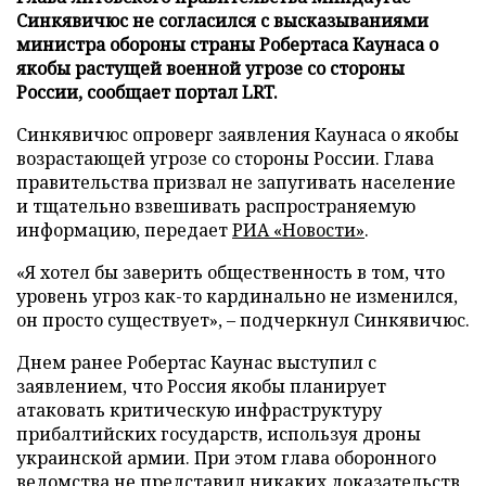
Синкявичюс не согласился с высказываниями
министра обороны страны Робертаса Каунаса о
якобы растущей военной угрозе со стороны
России, сообщает портал LRT.
Синкявичюс опроверг заявления Каунаса о якобы
возрастающей угрозе со стороны России. Глава
правительства призвал не запугивать население
и тщательно взвешивать распространяемую
информацию, передает
РИА «Новости»
.
«Я хотел бы заверить общественность в том, что
уровень угроз как-то кардинально не изменился,
он просто существует», – подчеркнул Синкявичюс.
Днем ранее Робертас Каунас выступил с
заявлением, что Россия якобы планирует
атаковать критическую инфраструктуру
прибалтийских государств, используя дроны
украинской армии. При этом глава оборонного
ведомства не представил никаких доказательств