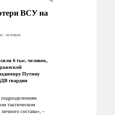
отери ВСУ на
с. человек
или 6 тыс. человек,
вражеской
Владимиру Путину
ВДВ гвардии
н подразделениям
ком тактическом
личного состава», –