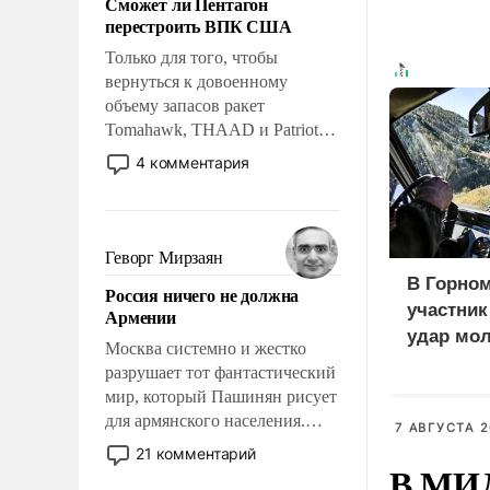
Сможет ли Пентагон
слабым, идти вперед и
перестроить ВПК США
адаптироваться.
Только для того, чтобы
вернуться к довоенному
объему запасов ракет
Tomahawk, THAAD и Patriot
США потребуется более трех
4 комментария
лет. Даже небольшая война с
Ираном опустошила
американские арсеналы.
Сложившаяся ситуация
Геворг Мирзаян
означает многолетний период
В Горном
Россия ничего не должна
уязвимости США, например,
участни
Армении
перед Китаем.
удар мол
Москва системно и жестко
медведе
разрушает тот фантастический
мир, который Пашинян рисует
для армянского населения.
7 АВГУСТА 2
Мир, где политические
21 комментарий
В МИД
прожекты будут безусловно