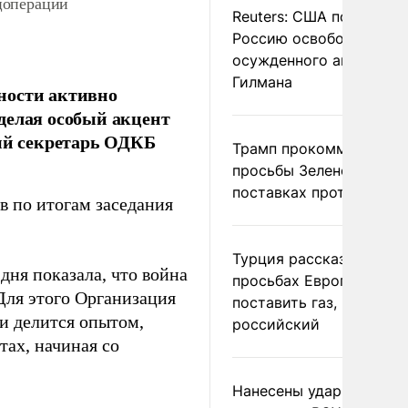
цоперации
Reuters: США попросил
Россию освободить
осужденного американ
Гилмана
ности активно
делая особый акцент
ный секретарь ОДКБ
Трамп прокомментиров
просьбы Зеленского о
поставках противораке
в по итогам заседания
Турция рассказала о
дня показала, что война
просьбах Европы
Для этого Организация
поставить газ, но не
и делится опытом,
российский
тах, начиная со
Нанесены удары по