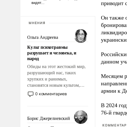
приводит 
Он также 
МНЕНИЯ
бронирова
ликвидиро
Ольга Андреева
украински
Культ психотравмы
разрушает и человека, и
Российски
народ
данном уча
Обиды на этот жестокий мир,
разрушающий нас, таких
Месяцем р
хрупких и ранимых,
направлен
становятся новым культом,
армии к Д
постепенно вытесняя и
0 комментариев
отменяя традиционное
требование к человеку – быть
В 2024 го
мужественным и твердым под
76-й гвар
ударами судьбы, брать на себя
Борис Джерелиевский
ответственность, помогать
КОММЕНТАРИ