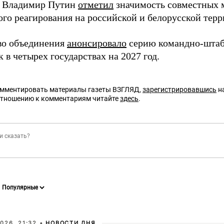
т Владимир Путин
отметил
значимость совместных 
ого реагирования на российской и белорусской терр
во объединения
анонсировало
серию командно-штаб
 в четырех государствах на 2027 год.
омментировать материалы газеты ВЗГЛЯД,
зарегистрировавшись
на
отношению к комментариям читайте
здесь
.
026, 21:32 •
НОВОСТИ ДНЯ