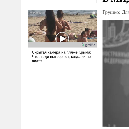
оплачиваться за счет
российских
Грушко: Дл
налогоплательщиков и где
Еревану за свои поступки не
нужно отвечать.