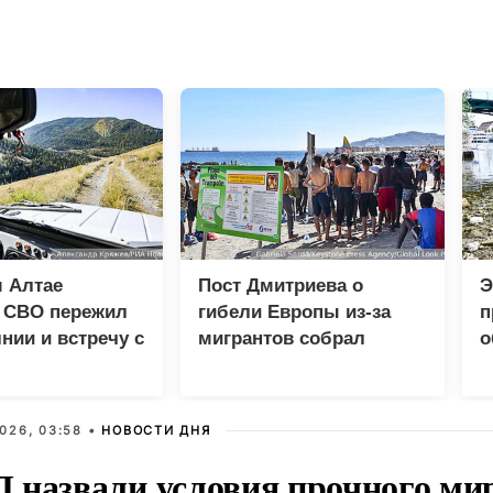
 Алтае
Пост Дмитриева о
Э
к СВО пережил
гибели Европы из-за
п
нии и встречу с
мигрантов собрал
о
м
миллион просмотров в
X
026, 03:58 •
НОВОСТИ ДНЯ
 назвали условия прочного ми