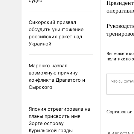
судно
Президен
оперативн
Сикорский призвал
Руководст
обсудить уничтожение
тренировок
российских ракет над
Украиной
Вы можете к
политике по 
Марочко назвал
возможную причину
конфликта Драпатого и
Сырского
Япония отреагировала на
Сортировка:
планы присвоить имя
Зорге острову
Курильской гряды
6 АВГУСТА 2