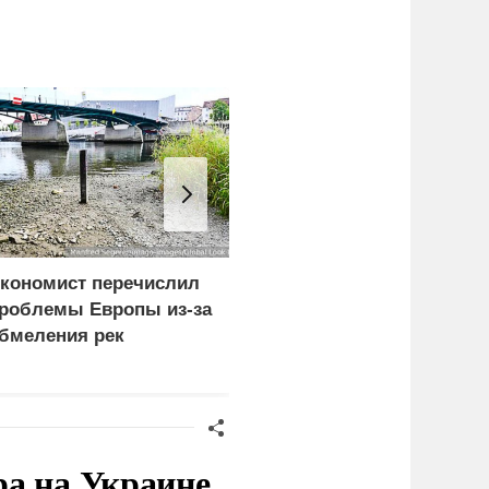
кономист перечислил
Замминистра обороны
роблемы Европы из-за
Санчик получил звание
бмеления рек
генерала армии
ра на Украине