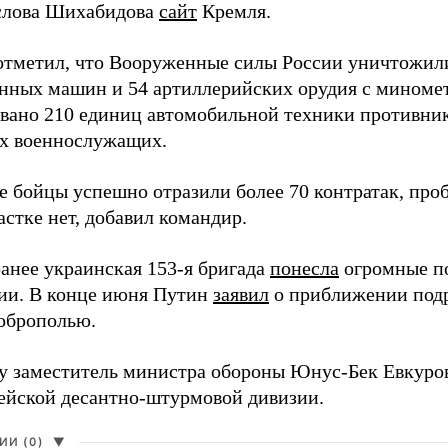
слова Шихабидова
сайт
Кремля.
отметил, что Вооруженные силы России уничтожили
нных машин и 54 артиллерийских орудия с миномет
вано 210 единиц автомобильной техники противника
х военнослужащих.
е бойцы успешно отразили более 70 контратак, про
стке нет, добавил командир.
анее украинская 153-я бригада
понесла
огромные п
ии. В конце июня Путин
заявил
о приближении подр
оброполью.
ду заместитель министра обороны Юнус-Бек Евкур
дейской десантно-штурмовой дивизии.
И (0)
▼