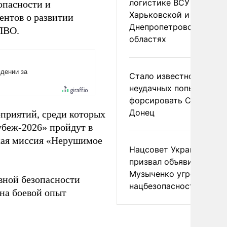
логистике ВСУ в
опасности и
Харьковской и
ентов о развитии
Днепропетровской
ПВО.
областях
Стало известно о
неудачных попытках ВС
форсировать Северски
Донец
оприятий, среди которых
убеж-2026» пройдут в
ская миссия «Нерушимое
Нацсовет Украины по Т
призвал объявить
Музыченко угрозой
вной безопасности
нацбезопасности
на боевой опыт