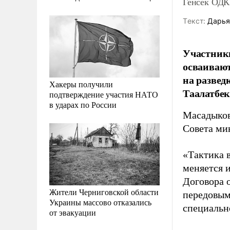
Генсек ОДК
Tекст:
Дарья
Участники
осваивают
на развед
Хакеры получили
Таалатбе
подтверждение участия НАТО
в ударах по России
Масадыков
Совета ми
«Тактика 
меняется 
Договора 
Жители Черниговской области
передовым
Украины массово отказались
специально
от эвакуации