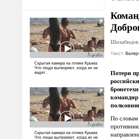
Коман
Добро
Шихабидов:
Tекст:
Валер
Потери пр
российски
бронетехн
командир 
полковни
По словам
противник
направлен