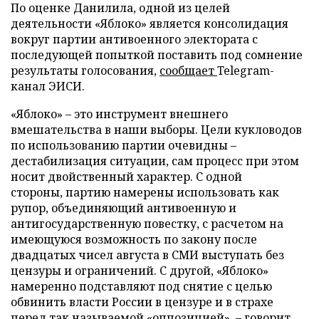
По оценке Данилила, одной из целей
деятельности «Яблоко» является консолидация
вокруг партии антивоенного электората с
последующей попыткой поставить под сомнение
результаты голосования,
сообщает
Telegram-
канал ЭИСИ.
«Яблоко» – это инструмент внешнего
вмешательства в наши выборы. Цели кукловодов
по использованию партии очевидны –
дестабилизация ситуации, сам процесс при этом
носит двойственный характер. С одной
стороны, партию намерены использовать как
рупор, объединяющий антивоенную и
антигосударственную повестку, с расчетом на
имеющуюся возможность по закону после
двадцатых чисел августа в СМИ выступать без
цензуры и ограничений. С другой, «Яблоко»
намеренно подставляют под снятие с целью
обвинить власти России в цензуре и в страхе
перед так называемой «оппозицией», – говорит