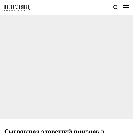
Сыгравшая зловещий призрак в