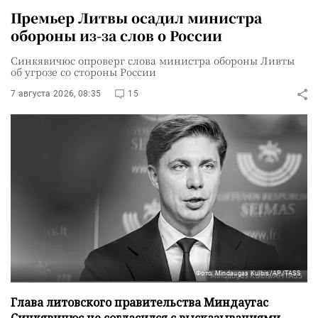
Премьер Литвы осадил министра
обороны из-за слов о России
Синкявичюс опроверг слова министра обороны Ливты
об угрозе со стороны России
7 августа 2026, 08:35
15
Фото: Mindaugas Kulbis/AP/TASS
Глава литовского правительства Миндаугас
Синкявичюс не согласился с высказываниями