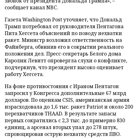
звонок от президента Дональда Трампа», –
сообщает канал NBC.
Газета Washington Post уточняет, что Дональд
Трамп потребовал от руководителя Пентагона
Пита Хегсета объяснений по поводу нехватки
ракет. Министр возложил ответственность на
Файнберга, обвинив его в сокрытии реального
положения дел. Пресс-секретарь Белого дома
Каролин Левитт опровергла слухи о конфликте,
подчеркнув, что президент высоко оценивает
работу Хегсета.
На фоне противостояния с Ираном Пентагон
запросил у Конгресса дополнительные 67 млрд
долларов. По оценкам CSIS, американская армия
израсходовала до 1,6 тыс. ракет Patriot и около 200
перехватчиков THAAD. В результате запасы
первых сократились с 2,3 тыс. до примерно 830
единиц, а арсенал вторых упал до 278 штук,
спровоцировав острую нехватку средств ПВО.