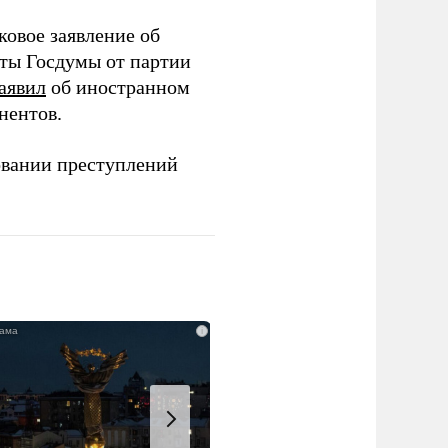
ковое заявление об
аты Госдумы от партии
аявил
об иностранном
нентов.
овании преступлений
i