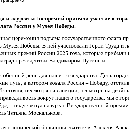
 Григоренко
да и лауреаты Госпремий приняли участие в тор
лага России у Музея Победы.
нная церемония подъема государственного флага п
о Музея Победы. В ней участвовали Герои Труда и л
венных премий России 2025 года, которые прибыли 
наград президентом Владимиром Путиным.
особенный день для нашего государства. День гордо
кий путь, в котором ковала Россия – Победу, отста
И сегодня, несмотря на санкции, несмотря на двойн
праведливость вокруг нашего государства, мы с гор
ёд», – подчеркнула лауреат Государственной преми
сть Татьяна Москалькова.
рач клинической больницы святителя Алексия Алекс