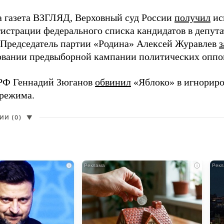
а газета ВЗГЛЯД, Верховный суд России
получил
ис
гистрации федерального списка кандидатов в депут
 Председатель партии «Родина» Алексей Журавлев
з
вании предвыборной кампании политических оппо
РФ Геннадий Зюганов
обвинил
«Яблоко» в игнорир
 режима.
И (0)
▼
i
i