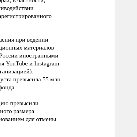
ах, в частности,
тиводействии
зарегистрированного
шения при ведении
ационных материалов
в России иностранными
я YouTube и Instagram
ганизацией).
густа превысила 55 млн
фонда.
ацию превысили
ного размера
основанием для отмены