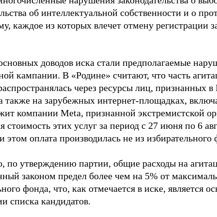
многочисленные нарушения законодательства о выбор
ельства об интеллектуальной собственности и о про
му, каждое из которых влечет отмену регистрации 
основных доводов иска стали предполагаемые нару
ной кампании. В «Родине» считают, что часть агит
распространялась через ресурсы лиц, признанных 
 а также на зарубежных интернет-площадках, включа
жит компании Meta, признанной экстремистской ор
 стоимость этих услуг за период с 27 июня по 6 ав
и этом оплата производилась не из избирательного 
о, по утверждению партии, общие расходы на агит
нный законом предел более чем на 5% от максималь
ного фонда, что, как отмечается в иске, является 
ии списка кандидатов.