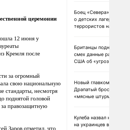
Боец «Севера» рассказ
жественной церемонии
о детских лагерях
террористов на Украин
рошла 12 июня у
ауреаты
Британцы подняли на
из Кремля после
смех данные разведки
США об «угрозе России
сти за огромный
Новый главком ВСУ
ивала свою национальную
Драпатый бросил солда
ые стандарты, несмотря
«мясные штурмы»
до поднятой головой
и за правозащитную
Кулеба назвал нападени
на украинцев в Польше
ей Заров отметил, что