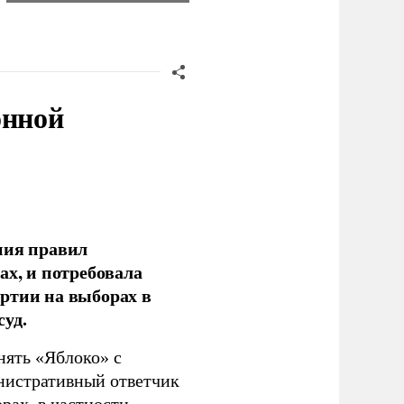
онной
ния правил
ах, и потребовала
ртии на выборах в
уд.
нять «Яблоко» с
инистративный ответчик