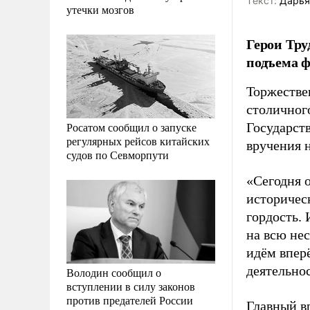
Tекст:
Дарья
утечки мозгов
Герои Тру
подъема ф
Торжестве
столичног
Росатом сообщил о запуске
Государст
регулярных рейсов китайских
вручения 
судов по Севморпути
«Сегодня 
историчес
гордость. 
на всю нес
идём впер
деятельно
Володин сообщил о
вступлении в силу законов
против предателей России
Главный в