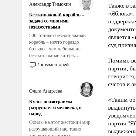
образованных людей. Иногда
Александр Тимохин
Также в з
казалось, что эти вопросы
«Яблока».
Безэкипажный корабль –
решены раз и навсегда, но –
задача со многими
поддержке
нет, не решены.
неизвестными
документе
500-тонный безэкипажный
является 
корабль – нечто гораздо
суд призн
большее, чем небольшие
безэкипажные катера,
Помимо во
применение которых уже
1 комментарий
партии, б
стало обыденностью. Задача по
созданию такого корабля очень
говорится,
сложна и амбициозна. Однако
счетов и 
и ее реализация радикально
Ольга Андреева
поднимет наши боевые
«Таким об
Культ психотравмы
возможности.
разрушает и человека, и
выдвинуты
народ
уведомлени
Обиды на этот жестокий мир,
партия "Я
разрушающий нас, таких
выдвижения
хрупких и ранимых,