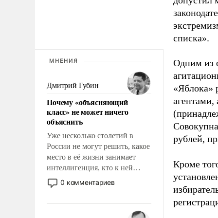
допустил 
законодат
экстремиз
списка».
МНЕНИЯ
Одним из 
агитацион
Дмитрий Губин
«Яблока» 
агентами,
Почему «объясняющий
класс» не может ничего
(принадле
объяснить
Совокупная
Уже несколько столетий в
рублей, пр
России не могут решить, какое
место в её жизни занимает
Кроме тог
интеллигенция, кто к ней
установле
принадлежит, а кого из неё
0 комментариев
избиратель
исключили с правом
восстановления и без оного. И
регистрац
чем она отличается от просто