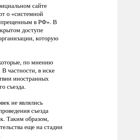
фициальном сайте
ют о «системной
апрещенным в РФ». В
ткрытом доступе
организации, которую
которые, по мнению
В частности, в иске
тствии иностранных
о съезда.
век не являлись
проведения съезда
ек. Таким образом,
тельства еще на стадии
.