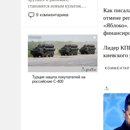
становятся новым культом,
Как писал
постепенно вытесняя и
9 комментариев
отмене ре
отменяя традиционное
«Яблоко».
требование к человеку – быть
мужественным и твердым под
финансиро
ударами судьбы, брать на себя
ответственность, помогать
Лидер КП
слабым, идти вперед и
киевского
адаптироваться.
КОММЕНТАРИ