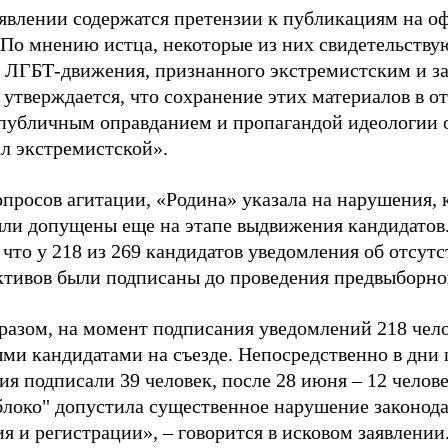
аявлении содержатся претензии к публикациям на о
 По мнению истца, некоторые из них свидетельству
 ЛГБТ-движения, признанного экстремистским и з
 утверждается, что сохранение этих материалов в о
«публичным оправданием и пропагандой идеологии 
ал экстремистской».
просов агитации, «Родина» указала на нарушения, 
ыли допущены еще на этапе выдвижения кандидатов. 
 что у 218 из 269 кандидатов уведомления об отсу
активов были подписаны до проведения предвыборног
разом, на момент подписания уведомлений 218 чело
ми кандидатами на съезде. Непосредственно в дни 
я подписали 39 человек, после 28 июня – 12 челов
блоко" допустила существенное нарушение законода
 и регистрации», – говорится в исковом заявлении