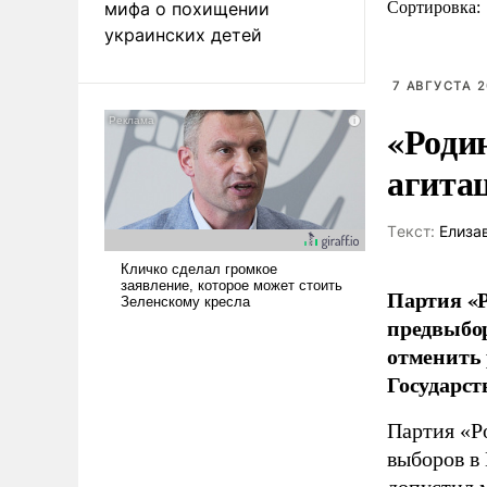
мифа о похищении
Сортировка:
украинских детей
7 АВГУСТА 2
«Роди
агита
Tекст:
Елиза
Партия «Р
предвыбор
отменить 
Государст
Партия «Р
выборов в