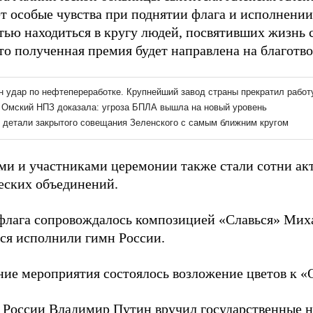
т особые чувства при поднятии флага и исполнении
стью находиться в кругу людей, посвятивших жизнь 
то полученная премия будет направлена на благотв
ми и участниками церемонии также стали сотни ак
еских объединений.
флага сопровождалось композицией «Славься» Миха
ся исполнили гимн России.
ние мероприятия состоялось возложение цветов к 
 России Владимир Путин
вручил
государственные 