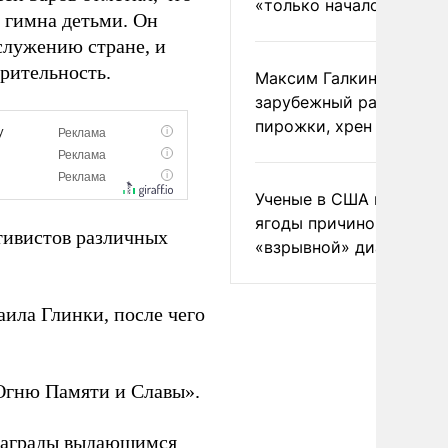
«только началом»
 гимна детьми. Он
служению стране, и
орительность.
Максим Галкин добавил
зарубежный райдер
пирожки, хрен и морс
Ученые в США назвали 
ягоды причиной
тивистов различных
«взрывной» диареи
ила Глинки, после чего
«Огню Памяти и Славы».
награды выдающимся