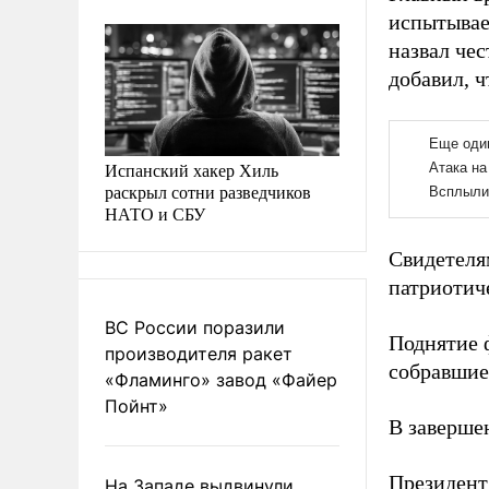
испытывае
назвал че
добавил, ч
Испанский хакер Хиль
раскрыл сотни разведчиков
НАТО и СБУ
Свидетеля
патриотич
ВС России поразили
Поднятие 
производителя ракет
собравшие
«Фламинго» завод «Файер
Пойнт»
В заверше
Президент
На Западе выдвинули