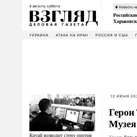
8 августа, суббота
Новость ч
Российски
Харьковск
УКРАИНА
АТАКА НА ИРАН
РОССИЯ И США
12 ИЮНЯ 202
Герои
Музея
Китай возводит стену против