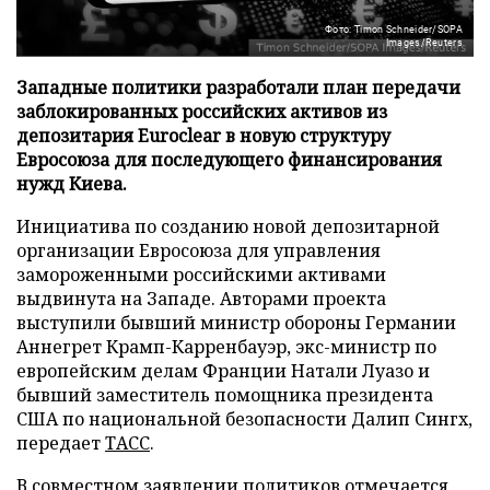
Фото: Timon Schneider/SOPA
Images/Reuters
Западные политики разработали план передачи
заблокированных российских активов из
депозитария Euroclear в новую структуру
Евросоюза для последующего финансирования
нужд Киева.
Инициатива по созданию новой депозитарной
организации Евросоюза для управления
замороженными российскими активами
выдвинута на Западе. Авторами проекта
выступили бывший министр обороны Германии
Аннегрет Крамп-Карренбауэр, экс-министр по
европейским делам Франции Натали Луазо и
бывший заместитель помощника президента
США по национальной безопасности Далип Сингх,
передает
ТАСС
.
В совместном заявлении политиков отмечается,