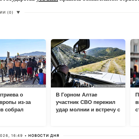
И (0)
▼
триева о
В Горном Алтае
П
вропы из-за
участник СВО пережил
в
в собрал
удар молнии и встречу с
с
 просмотров в
медведем
026, 16:49 •
НОВОСТИ ДНЯ