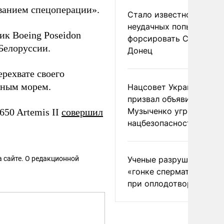
ванием спецоперации».
Стало известно о
неудачных попытках ВС
ик Boeing Poseidon
форсировать Северски
Белоруссии.
Донец
рехвате своего
рным морем.
Нацсовет Украины по Т
призвал объявить
Музыченко угрозой
650 Artemis II
совершил
нацбезопасности
 сайте. О редакционной
Ученые разрушили миф
«гонке сперматозоидов
при оплодотворении