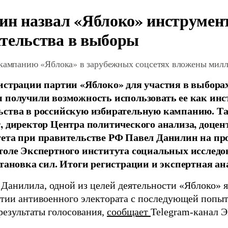
ин назвал «Яблоко» инструмен
тельства в выборы
 кампанию «Яблока» в зарубежных соцсетях вложены мил
истрации партии «Яблоко» для участия в выбора
 получили возможность использовать ее как ин
ства в российскую избирательную кампанию. Та
, директор Центра политического анализа, доце
тета при правительстве РФ Павел Данилин на п
толе Экспертного института социальных исслед
становка сил. Итоги регистрации и экспертная ан
 Данилила, одной из целей деятельности «Яблоко» 
ртии антивоенного электората с последующей попыт
результаты голосования,
сообщает
Telegram-канал 