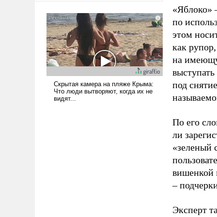
было образом для
«Яблоко» 
псевдонаучной фантастики,
по исполь
стало всерьез обсуждаемой
этом носи
идеей.
как рупор
на имеющу
выступать
под снятие
называемо
По его сло
ли зареги
«зеленый 
пользовате
вишенкой 
– подчерк
Эксперт т