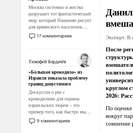
перед Китаем.
Москва системно и жестко
Данил
разрушает тот фантастический
вмеша
мир, который Пашинян рисует
для армянского населения.
Мир, где политические
17 комментариев
Эксперт: В
прожекты будут безусловно
оплачиваться за счет
После рег
российских
структуры
налогоплательщиков и где
Тимофей Бордачёв
вмешатель
Еревану за свои поступки не
политолог
«Большая крокодила» из
нужно отвечать.
Израиля показала проблему
универси
границ допустимого
круглом с
Дискуссия о рве с
2026: Рас
крокодилами для охраны
израильских тюрем – это
По оценке
пример того, как быстро мы
вокруг па
двигаемся по пути
9 комментариев
сомнение 
революционных изменений.
То, что несколько лет назад