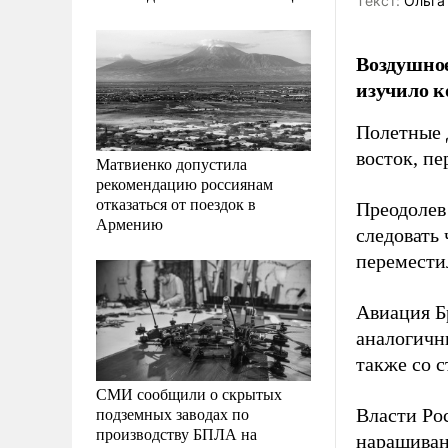
Tекст:
Ольга
Воздушное
изучило к
Полетные 
восток, п
Матвиенко допустила
рекомендацию россиянам
отказаться от поездок в
Преодолев
Армению
следовать
перемести
Авиация Б
аналогичн
также со 
СМИ сообщили о скрытых
подземных заводах по
Власти Ро
производству БПЛА на
наращиван