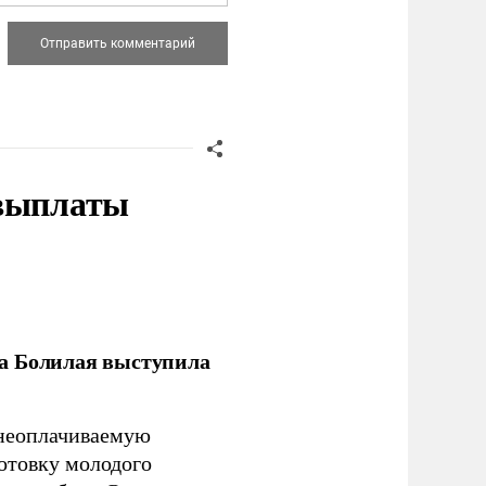
 выплаты
ла Болилая выступила
 неоплачиваемую
готовку молодого