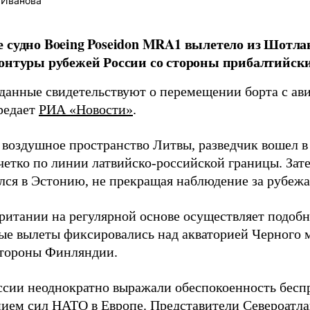
 Иванова
 судно Boeing Poseidon MRA1 вылетело из Шотла
онтуры рубежей России со стороны прибалтийски
данные свидетельствуют о перемещении борта с ав
ередает
РИА «Новости»
.
 воздушное пространство Литвы, разведчик вошел в
 четко по линии латвийско-российской границы. Зат
лся в Эстонию, не прекращая наблюдение за рубеж
ритании на регулярной основе осуществляет подобн
ые вылеты фиксировались над акваторией Черного м
стороны Финляндии.
ссии неоднократно выражали обеспокоенность бес
ием сил НАТО в Европе. Представители Североатла