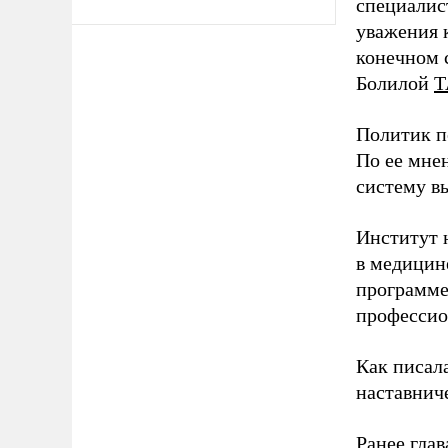
специалис
уважения к
конечном с
Болилой
Т
Политик п
По ее мне
систему в
Институт 
в медицине
программе
профессио
Как писал
наставнич
Ранее глав