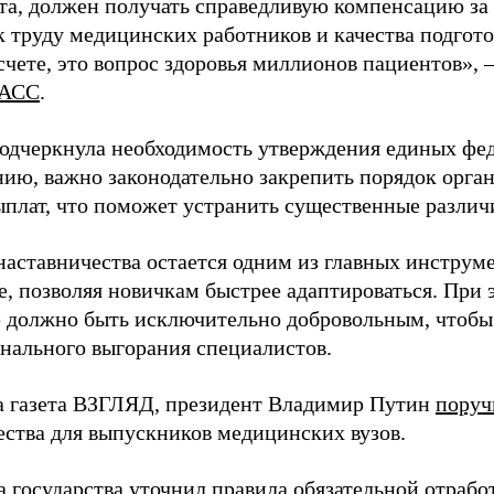
та, должен получать справедливую компенсацию за э
 труду медицинских работников и качества подготов
чете, это вопрос здоровья миллионов пациентов», 
АСС
.
одчеркнула необходимость утверждения единых фед
нию, важно законодательно закрепить порядок орга
ыплат, что поможет устранить существенные различ
наставничества остается одним из главных инструм
, позволяя новичкам быстрее адаптироваться. При 
 должно быть исключительно добровольным, чтобы 
нального выгорания специалистов.
а газета ВЗГЛЯД, президент Владимир Путин
поруч
ества для выпускников медицинских вузов.
а государства
уточнил
правила обязательной отрабо