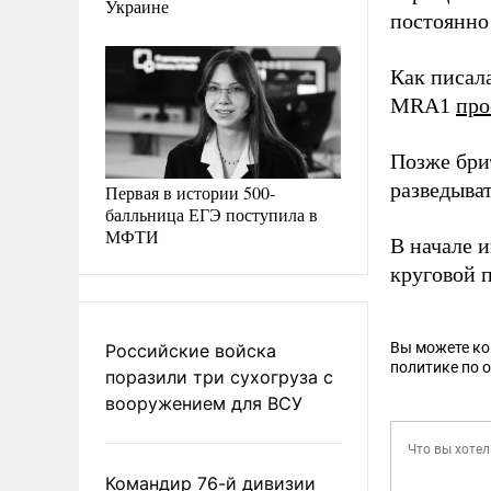
Украине
постоянно
Как писал
MRA1
про
Позже бри
разведыва
Первая в истории 500-
балльница ЕГЭ поступила в
МФТИ
В начале 
круговой п
Вы можете к
Российские войска
политике по 
поразили три сухогруза с
вооружением для ВСУ
Командир 76-й дивизии