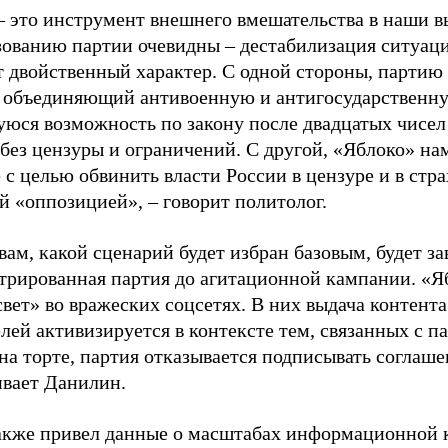
– это инструмент внешнего вмешательства в наши в
зованию партии очевидны – дестабилизация ситуаци
т двойственный характер. С одной стороны, партию
, объединяющий антивоенную и антигосударственну
юся возможность по закону после двадцатых чисел
 без цензуры и ограничений. С другой, «Яблоко» н
 с целью обвинить власти России в цензуре и в стра
й «оппозицией», – говорит политолог.
вам, какой сценарий будет избран базовым, будет за
стрированная партия до агитационной кампании. «Я
свет» во вражеских соцсетях. В них выдача контент
лей активизируется в контексте тем, связанных с па
на торте, партия отказывается подписывать соглаше
ивает Данилин.
акже привел данные о масштабах информационной 