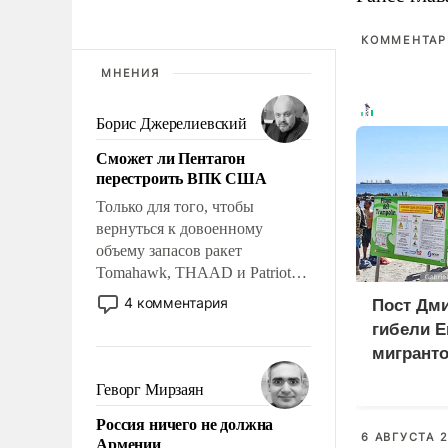
КОММЕНТАРИ
МНЕНИЯ
Борис Джерелиевский
Сможет ли Пентагон
перестроить ВПК США
Только для того, чтобы
вернуться к довоенному
объему запасов ракет
Tomahawk, THAAD и Patriot
США потребуется более трех
4 комментария
Пост Дми
лет. Даже небольшая война с
гибели Е
Ираном опустошила
мигранто
американские арсеналы.
миллион
Сложившаяся ситуация
Геворг Мирзаян
X
означает многолетний период
Россия ничего не должна
уязвимости США, например,
6 АВГУСТА 2
Армении