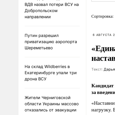
ВДВ назвал потери ВСУ на
Добропольском
направлении
Сортировка:
Путин разрешил
6 АВГУСТА 2
приватизацию аэропорта
«Един
Шереметьево
наста
На склад Wildberries в
Tекст:
Дарья
Екатеринбурге упали три
дрона ВСУ
Кандидат 
за введен
Жители Черниговской
«Наставни
области Украины массово
нагрузку. 
отказались от эвакуации