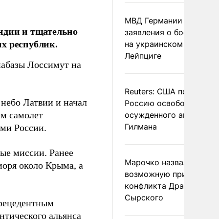
МВД Германии отвергл
ндии и тщательно
заявления о боеприпас
х республик.
на украинском самолет
Лейпциге
иабазы Лоссимут на
Reuters: США попросил
 небо Латвии и начал
Россию освободить
ем самолет
осужденного американ
Гилмана
ами России.
ые миссии. Ранее
Марочко назвал
оря около Крыма, а
возможную причину
конфликта Драпатого и
Сырского
прецедентным
нтического альянса