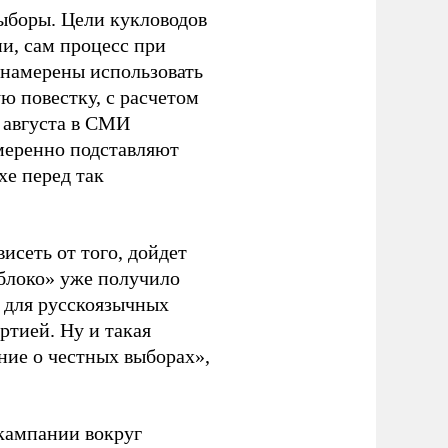
ыборы. Цели кукловодов
и, сам процесс при
 намерены использовать
ю повестку, с расчетом
 августа в СМИ
амеренно подставляют
хе перед так
висеть от того, дойдет
блоко» уже получило
а для русскоязычных
ртией. Ну и такая
ние о честных выборах»,
кампании вокруг