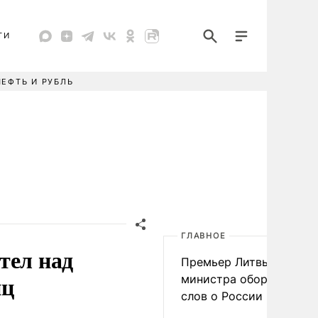
ТИ
НЕФТЬ И РУБЛЬ
ГЛАВНОЕ
тел над
Премьер Литвы осадил
иц
министра обороны из-з
слов о России