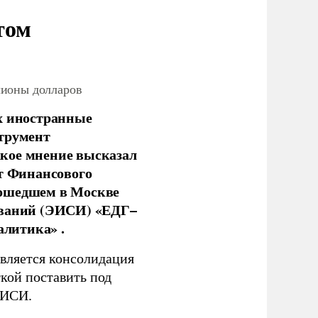
том
лионы долларов
х иностранные
струмент
кое мнение высказал
нт Финансового
рошедшем в Москве
ований (ЭИСИ) «ЕДГ–
алитика» .
является консолидация
кой поставить под
ЭИСИ.