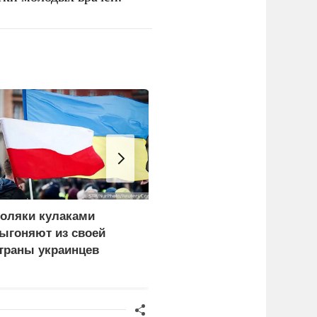
оляки кулаками
ЕС ставит украинских
ыгоняют из своей
уклонистов перед
траны украинцев
выбором между
нищетой и фронтом