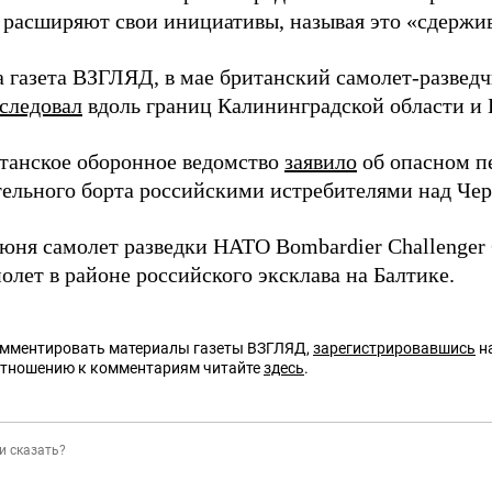
 расширяют свои инициативы, называя это «сдержи
а газета ВЗГЛЯД, в мае британский самолет-разведч
следовал
вдоль границ Калининградской области и 
танское оборонное ведомство
заявило
об опасном пе
тельного борта российскими истребителями над Че
июня самолет разведки НАТО Bombardier Challenger 
олет в районе российского эксклава на Балтике.
омментировать материалы газеты ВЗГЛЯД,
зарегистрировавшись
на
отношению к комментариям читайте
здесь
.