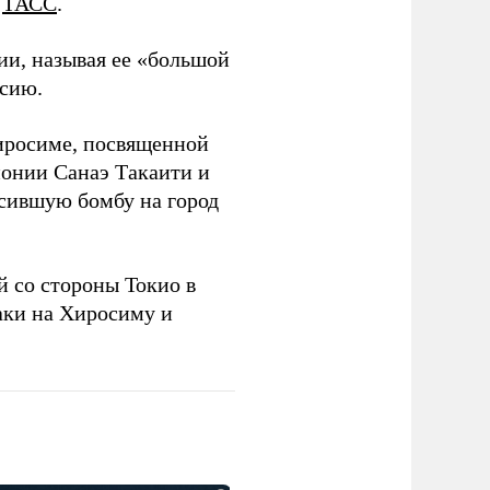
т
ТАСС
.
ии, называя ее «большой
ссию.
Хиросиме, посвященной
онии Санаэ Такаити и
сившую бомбу на город
 со стороны Токио в
аки на Хиросиму и