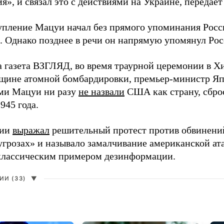
я», и связал это с действиями на Украине, передае
упление Мацуи начал без прямого упоминания Росс
. Однако позднее в речи он напрямую упомянул Ро
а газета ВЗГЛЯД, во время траурной церемонии в 
вщине атомной бомбардировки, премьер-министр Яп
ми Мацуи ни разу
не назвали
США как страну, сбро
1945 года.
сии
выражал
решительный протест против обвинений
угрозах» и называло замалчивание американской ат
классическим примером дезинформации.
И (33)
▼