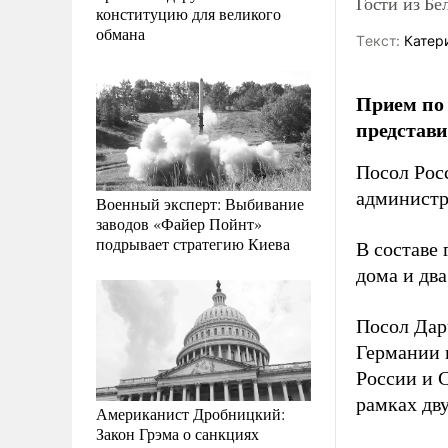
Гости из Бе
конституцию для великого
обмана
Tекст:
Катер
Прием по 
представи
Посол Рос
администр
Военный эксперт: Выбивание
заводов «Файер Пойнт»
подрывает стратегию Киева
В составе
дома и два
Посол Дар
Германии 
России и 
рамках дв
Американист Дробницкий:
Закон Грэма о санкциях