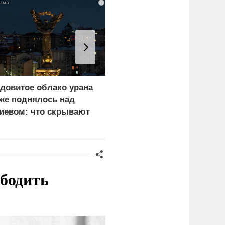
i
довитое облако урана
«Генерал-провал»: кака
же поднялось над
правда выяснилась про
иевом: что скрывают
Драпатого
ласти
ободить