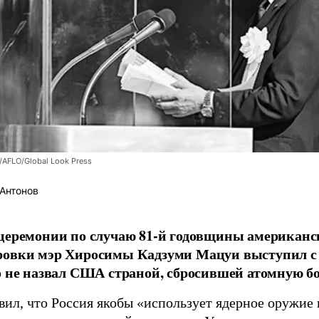
/AFLO/Global Look Press
Антонов
церемонии по случаю 81-й годовщины американс
ровки мэр Хиросимы Кадзуми Мацуи выступил с 
о не назвал США страной, сбросившей атомную бо
вил, что Россия якобы «использует ядерное оружие 