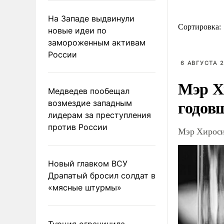
На Западе выдвинули
Сортировка:
новые идеи по
замороженным активам
России
6 АВГУСТА 2
Мэр Х
Медведев пообещал
годов
возмездие западным
лидерам за преступления
против России
Мэр Хироси
Новый главком ВСУ
Драпатый бросил солдат в
«мясные штурмы»
Турция ограничила