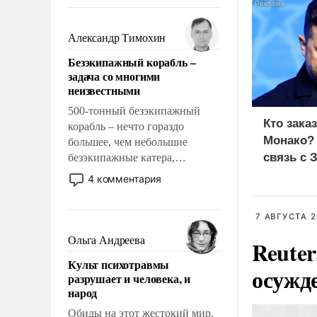
восстановления и без оного. И
чем она отличается от просто
образованных людей. Иногда
Александр Тимохин
казалось, что эти вопросы
Безэкипажный корабль –
решены раз и навсегда, но –
задача со многими
нет, не решены.
неизвестными
500-тонный безэкипажный
Кто зака
корабль – нечто гораздо
Монако?
большее, чем небольшие
связь с 
безэкипажные катера,
применение которых уже
4 комментария
стало обыденностью. Задача по
созданию такого корабля очень
7 АВГУСТА 2
сложна и амбициозна. Однако
и ее реализация радикально
Ольга Андреева
Reute
поднимет наши боевые
Культ психотравмы
возможности.
осужд
разрушает и человека, и
народ
Обиды на этот жестокий мир,