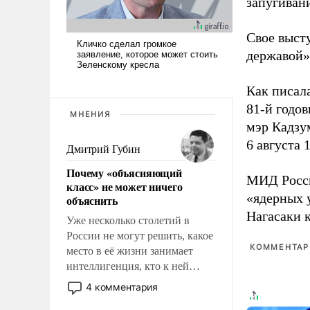
запугивани
Свое выст
державой»
Как писал
81-й годо
МНЕНИЯ
мэр Кадзу
6 августа 
Дмитрий Губин
Почему «объясняющий
МИД Рос
класс» не может ничего
«ядерных 
объяснить
Нагасаки 
Уже несколько столетий в
России не могут решить, какое
КОММЕНТАРИ
место в её жизни занимает
интеллигенция, кто к ней
принадлежит, а кого из неё
4 комментария
исключили с правом