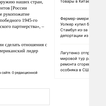
товары в Китае
 оружию наших стран,
ентов [России
е рукопожатие
Фермер-американец
победного 1945-го
Уолкер купил билет в
кого партнерства», –
Стамбул из-за угрозы
депортации из России
и сделать отношения с
мериканский лидер
Лагутенко отправился в
мировой тур ради
ремонта сгоревшего
особняка в США
 сайте. О редакционной