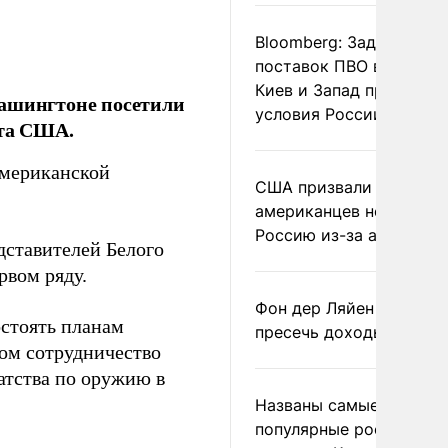
Bloomberg: Задержка
поставок ПВО вынудит
Киев и Запад принять
Вашингтоне посетили
условия России
нта США.
американской
США призвали
американцев не посеща
Россию из-за атак ВСУ
дставителей Белого
рвом ряду.
Фон дер Ляйен призвал
стоять планам
пресечь доходы России
ом сотрудничество
атства по оружию в
Названы самые
популярные российски