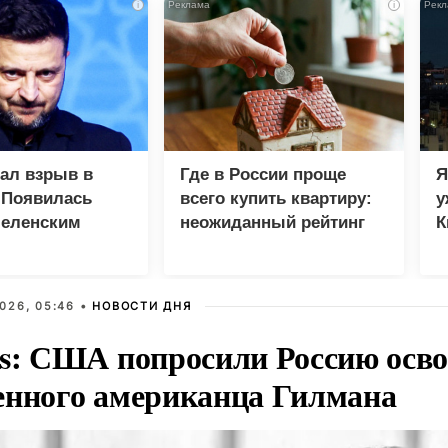
i
i
зал взрыв в
Где в России проще
Я
 Появилась
всего купить квартиру:
у
Зеленским
неожиданный рейтинг
К
в
026, 05:46 •
НОВОСТИ ДНЯ
rs: США попросили Россию осв
енного американца Гилмана