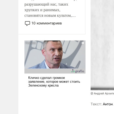
разрушающий нас, таких
хрупких и ранимых,
становятся новым культом,
постепенно вытесняя и
10 комментариев
отменяя традиционное
требование к человеку – быть
мужественным и твердым под
ударами судьбы, брать на себя
ответственность, помогать
слабым, идти вперед и
адаптироваться.
@ Андрей Архип
Tекст:
Антон 