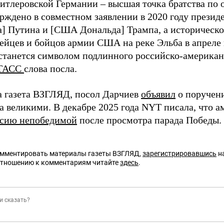
гитлеровской Германии – высшая точка братства по
ерждено в совместном заявлении в 2020 году презид
] Путина и [США Дональда] Трампа, а историческо
ейцев и бойцов армии США на реке Эльба в апреле 
останется символом подлинного российско-американс
ТАСС
слова посла.
а газета ВЗГЛЯД, посол Дарчиев
объявил
о поручени
 великими. В декабре 2025 года NYT писала, что а
ссию непобедимой
после просмотра парада Победы.
омментировать материалы газеты ВЗГЛЯД,
зарегистрировавшись
на
отношению к комментариям читайте
здесь
.