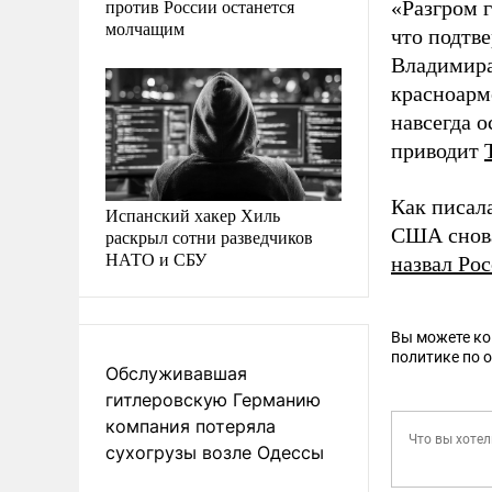
против России останется
«Разгром 
молчащим
что подтв
Владимира
красноарм
навсегда 
приводит
Как писал
Испанский хакер Хиль
США снова
раскрыл сотни разведчиков
НАТО и СБУ
назвал Ро
Вы можете к
политике по 
Обслуживавшая
гитлеровскую Германию
компания потеряла
сухогрузы возле Одессы