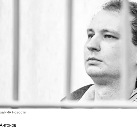
ов/РИА Новости
Антонов