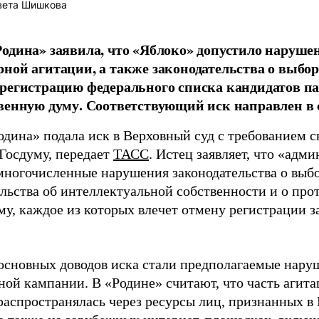
вета Шишкова
одина» заявила, что «Яблоко» допустило наруше
ной агитации, а также законодательства о выбор
регистрацию федерального списка кандидатов па
венную думу. Соответствующий иск направлен в с
одина» подала иск в Верховный суд с требованием с
 Госдуму, передает
ТАСС
. Истец заявляет, что «адм
многочисленные нарушения законодательства о выбор
ельства об интеллектуальной собственности и о про
му, каждое из которых влечет отмену регистрации 
основных доводов иска стали предполагаемые нару
ной кампании. В «Родине» считают, что часть агит
распространялась через ресурсы лиц, признанных 