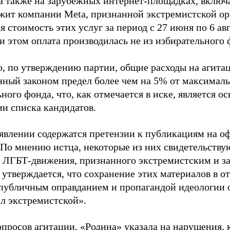
 а также на зарубежных интернет-площадках, включа
жит компании Meta, признанной экстремистской ор
 стоимость этих услуг за период с 27 июня по 6 ав
и этом оплата производилась не из избирательного 
о, по утверждению партии, общие расходы на агит
нный законом предел более чем на 5% от максималь
ного фонда, что, как отмечается в иске, является 
ии списка кандидатов.
аявлении содержатся претензии к публикациям на о
 По мнению истца, некоторые из них свидетельству
 ЛГБТ-движения, признанного экстремистским и з
 утверждается, что сохранение этих материалов в о
«публичным оправданием и пропагандой идеологии 
ал экстремистской».
просов агитации, «Родина» указала на нарушения, 