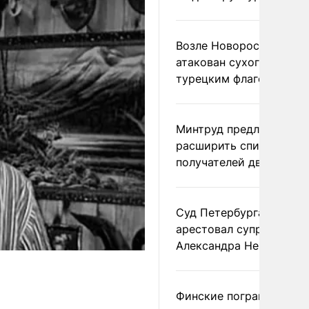
Возле Новороссийска
атакован сухогруз под
турецким флагом
Минтруд предложил
расширить список
получателей двух пенс
Суд Петербурга заочно
арестовал супругу
Александра Невзорова
Финские пограничники