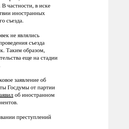
В частности, в иске
тствии иностранных
о съезда.
век не являлись
проведения съезда
ек. Таким образом,
тельства еще на стадии
.
ковое заявление об
аты Госдумы от партии
аявил
об иностранном
нентов.
овании преступлений