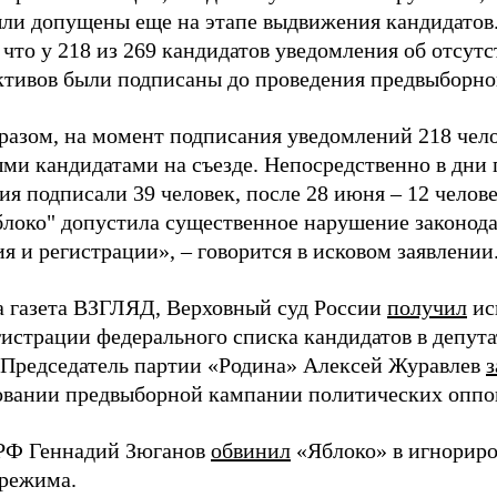
ыли допущены еще на этапе выдвижения кандидатов. 
 что у 218 из 269 кандидатов уведомления об отсу
активов были подписаны до проведения предвыборног
разом, на момент подписания уведомлений 218 чело
ми кандидатами на съезде. Непосредственно в дни 
я подписали 39 человек, после 28 июня – 12 челов
блоко" допустила существенное нарушение законода
 и регистрации», – говорится в исковом заявлении
а газета ВЗГЛЯД, Верховный суд России
получил
ис
гистрации федерального списка кандидатов в депут
 Председатель партии «Родина» Алексей Журавлев
з
вании предвыборной кампании политических оппо
РФ Геннадий Зюганов
обвинил
«Яблоко» в игнорир
 режима.