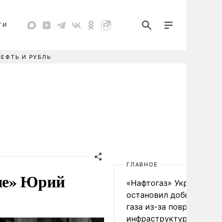
ТИ
НЕФТЬ И РУБЛЬ
ГЛАВНОЕ
не» Юрий
«Нафтогаз» Украины
остановил добычу нефт
газа из-за повреждения
инфраструктуры