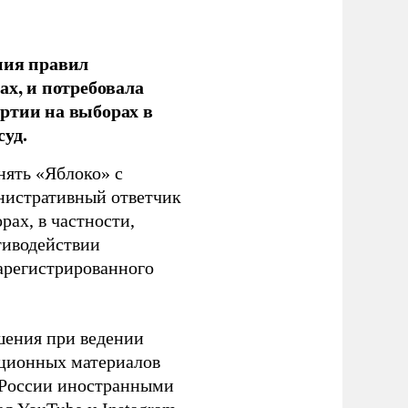
ния правил
ах, и потребовала
ртии на выборах в
уд.
нять «Яблоко» с
инистративный ответчик
ах, в частности,
тиводействии
зарегистрированного
шения при ведении
ационных материалов
в России иностранными