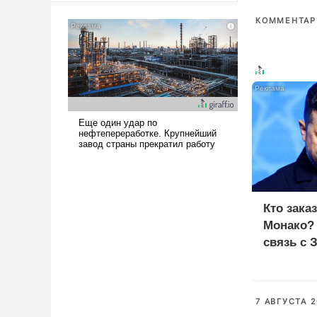
американские арсеналы.
КОММЕНТАРИ
Сложившаяся ситуация
означает многолетний период
уязвимости США, например,
перед Китаем.
Кто зака
Монако?
связь с 
7 АВГУСТА 2