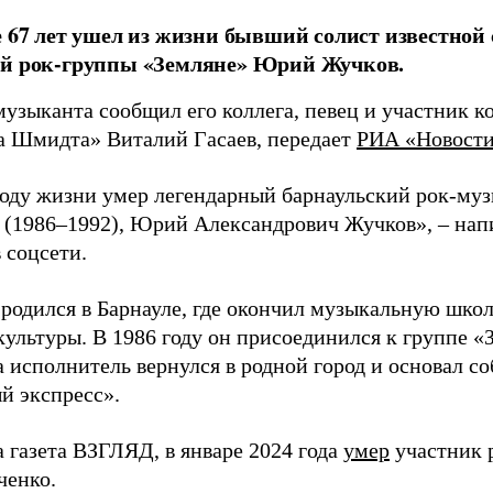
е 67 лет ушел из жизни бывший солист известной 
ой рок-группы «Земляне» Юрий Жучков.
музыканта сообщил его коллега, певец и участник 
а Шмидта» Виталий Гасаев, передает
РИА «Новост
году жизни умер легендарный барнаульский рок-муз
 (1986–1992), Юрий Александрович Жучков», – напи
 соцсети.
родился в Барнауле, где окончил музыкальную школ
культуры. В 1986 году он присоединился к группе «
а исполнитель вернулся в родной город и основал с
й экспресс».
 газета ВЗГЛЯД, в январе 2024 года
умер
участник 
енко.