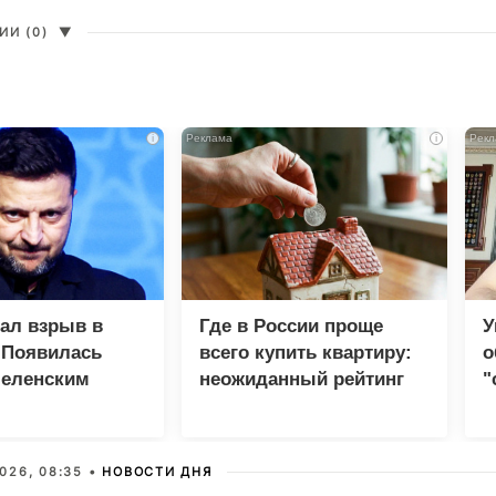
И (0)
▼
i
i
зал взрыв в
Где в России проще
У
 Появилась
всего купить квартиру:
о
Зеленским
неожиданный рейтинг
"
с
026, 08:35 •
НОВОСТИ ДНЯ