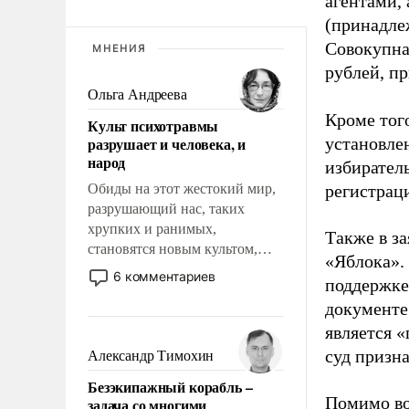
агентами,
(принадле
Совокупная
МНЕНИЯ
рублей, пр
Ольга Андреева
Кроме тог
Культ психотравмы
разрушает и человека, и
установле
народ
избиратель
Обиды на этот жестокий мир,
регистрац
разрушающий нас, таких
хрупких и ранимых,
Также в з
становятся новым культом,
«Яблока».
постепенно вытесняя и
6 комментариев
поддержке
отменяя традиционное
документе
требование к человеку – быть
мужественным и твердым под
является 
ударами судьбы, брать на себя
суд призн
Александр Тимохин
ответственность, помогать
Безэкипажный корабль –
слабым, идти вперед и
Помимо во
задача со многими