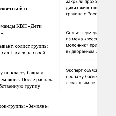
закрыли проходы для
советской и
диких животных на
границе с Россией
команды КВН «Дети
и»
.
Семье фермера Уолкер
из мема «веселый
молочник» пригрозили
ыкант, солист группы
выдворением из Росси
сал Гасаев на своей
Эксперт объяснил
у по классу баяна и
пропажу белых грибов 
Земляне». После распада
лесах этим летом
обственную группу
рок-группы «Земляне»