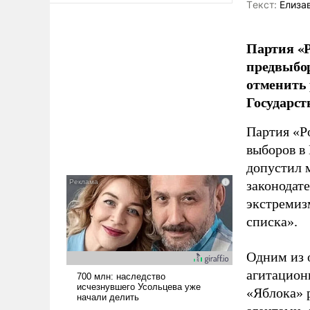
Tекст:
Елиза
Партия «Р
предвыбор
отменить 
Государст
Партия «Р
выборов в
допустил 
законодат
экстремиз
списка».
Одним из 
агитацион
«Яблока» 