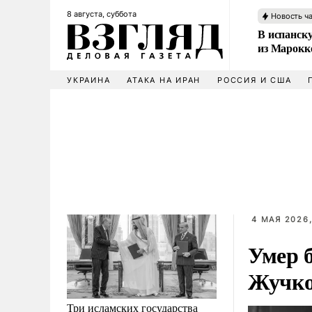
8 августа, суббота
Новость ч
В испанск
из Марокк
УКРАИНА
АТАКА НА ИРАН
РОССИЯ И США
4 МАЯ 2026,
Умер 
Жучк
Три исламских государства