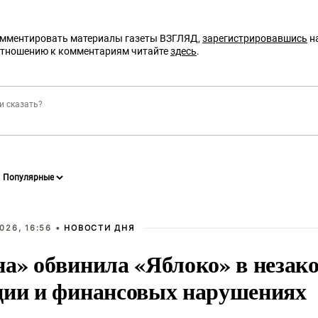
омментировать материалы газеты ВЗГЛЯД,
зарегистрировавшись
на
отношению к комментариям читайте
здесь
.
026, 16:56 •
НОВОСТИ ДНЯ
на» обвинила «Яблоко» в незак
ции и финансовых нарушениях