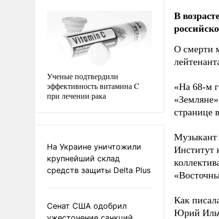
В возраст
российск
О смерти 
лейтенант
Ученые подтвердили
эффективность витамина C
«На 68-м 
при лечении рака
«Земляне»
странице в
Музыкант 
На Украине уничтожили
Институт 
крупнейший склад
коллектив
средств защиты Delta Plus
«Восточны
Как писала
Сенат США одобрил
Юрий Ильч
ужесточение санкций