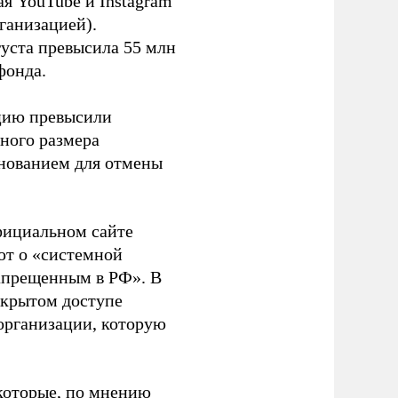
я YouTube и Instagram
ганизацией).
густа превысила 55 млн
фонда.
ацию превысили
ного размера
основанием для отмены
фициальном сайте
ют о «системной
апрещенным в РФ». В
ткрытом доступе
организации, которую
которые, по мнению