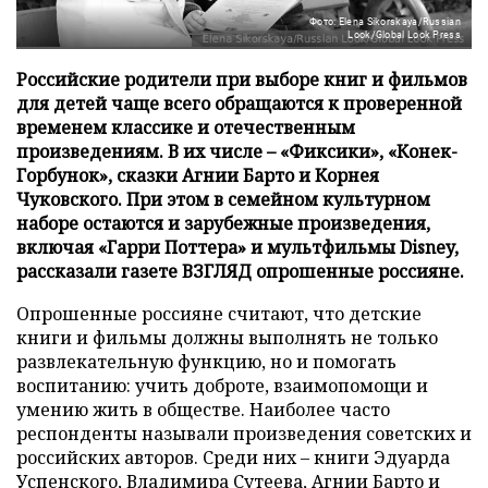
Фото: Elena Sikorskaya/Russian
Look/Global Look Press
Российские родители при выборе книг и фильмов
для детей чаще всего обращаются к проверенной
временем классике и отечественным
произведениям. В их числе – «Фиксики», «Конек-
Горбунок», сказки Агнии Барто и Корнея
Чуковского. При этом в семейном культурном
наборе остаются и зарубежные произведения,
включая «Гарри Поттера» и мультфильмы Disney,
рассказали газете ВЗГЛЯД опрошенные россияне.
Опрошенные россияне считают, что детские
книги и фильмы должны выполнять не только
развлекательную функцию, но и помогать
воспитанию: учить доброте, взаимопомощи и
умению жить в обществе. Наиболее часто
респонденты называли произведения советских и
российских авторов. Среди них – книги Эдуарда
Успенского, Владимира Сутеева, Агнии Барто и