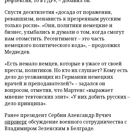
рефлексия, то в ГДР», – добавил он.
Спустя десятилетия «досада от поражения,
реваншизм, ненависть к презренным русским
только росли». «Они, политики немецкие и
бизнес, улыбались и думали о том, когда смогут
нам отомстить. Ресентимент – это часть
немецкого политического кода», – продолжил
Медведев.
«Есть немало немцев, которые в ужасе от своей
прессы, политиков. Но кто их слушает? Кому есть
дело до уезжающих из Германии немецких
врачей и преподавателей?» – задался он
вопросом, отметив, что Мартенс «выражает
мнение тевтонских элит»: «У них добить русских –
дело принципа».
Ранее президент Сербии Александр Вучич
опроверг
обсуждение военного сотрудничества с
Владимиром Зеленским в Белграде.