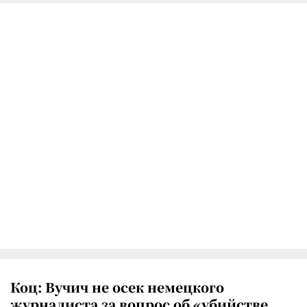
Коц: Вучич не осек немецкого
журналиста за вопрос об «убийстве