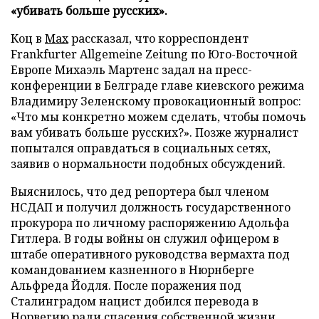
«убивать больше русских».
Коц в
Мах
рассказал, что корреспондент
Frankfurter Allgemeine Zeitung по Юго-Восточной
Европе Михаэль Мартенс задал на пресс-
конференции в Белграде главе киевского режима
Владимиру Зеленскому провокационный вопрос:
«Что мы конкретно можем сделать, чтобы помочь
вам убивать больше русских?». Позже журналист
попытался оправдаться в социальных сетях,
заявив о нормальности подобных обсуждений.
Выяснилось, что дед репортера был членом
НСДАП и получил должность государственного
прокурора по личному распоряжению Адольфа
Гитлера. В годы войны он служил офицером в
штабе оперативного руководства вермахта под
командованием казненного в Нюрнберге
Альфреда Йодля. После поражения под
Сталинградом нацист добился перевода в
Норвегию ради спасения собственной жизни,