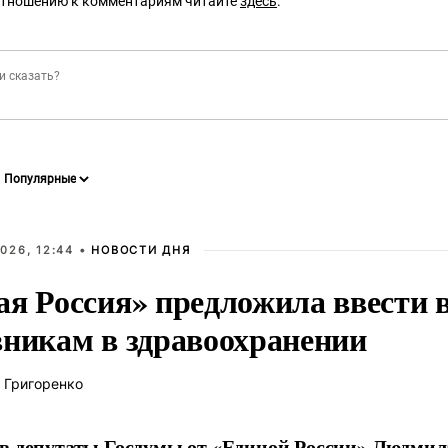
отношению к комментариям читайте
здесь
.
026, 12:44 •
НОВОСТИ ДНЯ
ая Россия» предложила ввести
вникам в здравоохранении
 Григоренко
в депутаты Госдумы от «Единой России» Людми