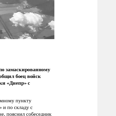
по замаскированному
ообщил боец войск
ки «Днепр» с
емному пункту
 и по складу с
не, пояснил собеседник