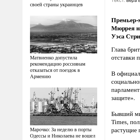
Tекст:
Вера 
своей страны украинцев
Премьер-
Мюррея на
Уэса Стри
Глава бри
Матвиенко допустила
отставки 
рекомендацию россиянам
отказаться от поездок в
В официал
Армению
социально
парламент
защите».
Бывший ми
Times, по
Марочко: За неделю в порты
растущие 
Одессы и Николаева не вошел