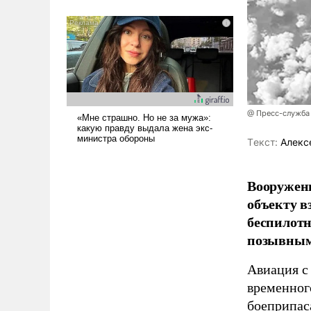
было образом для
псевдонаучной фантастики,
стало всерьез обсуждаемой
идеей.
@ Пресс-служба
Tекст:
Алекс
Вооружен
объекту в
беспилотн
позывным
Авиация с
временног
боеприпас