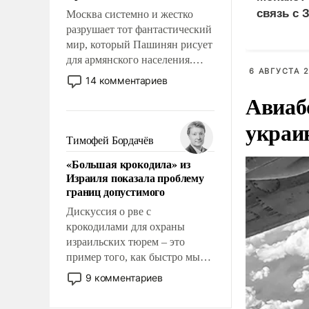
связь с 
Москва системно и жестко
разрушает тот фантастический
мир, который Пашинян рисует
для армянского населения.
6 АВГУСТА 2
Мир, где политические
14 комментариев
прожекты будут безусловно
Авиаб
оплачиваться за счет
российских
украи
налогоплательщиков и где
Тимофей Бордачёв
Еревану за свои поступки не
«Большая крокодила» из
нужно отвечать.
Израиля показала проблему
границ допустимого
Дискуссия о рве с
крокодилами для охраны
израильских тюрем – это
пример того, как быстро мы
двигаемся по пути
9 комментариев
революционных изменений.
То, что несколько лет назад