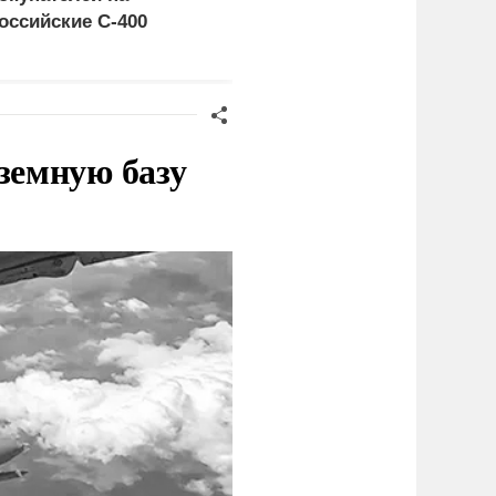
оссийские C-400
неожиданному
сценарию
земную базу