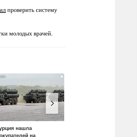
ил
проверить систему
тки молодых врачей.
i
урция нашла
В окружении Зеленског
окупателей на
начали готовиться к