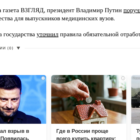
а газета ВЗГЛЯД, президент Владимир Путин
поруч
ества для выпускников медицинских вузов.
а государства
уточнил
правила обязательной отрабо
И (0)
▼
i
i
зал взрыв в
Где в России проще
Т
 Появилась
всего купить квартиру:
п