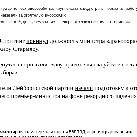
 Стритинг
покинул
должность министра здравоохран
Киру Стармеру.
депутатов
призвали
главу правительства уйти в отста
ыборах.
тели Лейбористской партии
начали
подготовку к о
его премьер-министра на фоне рекордного падения
омментировать материалы газеты ВЗГЛЯД,
зарегистрировавшись
на