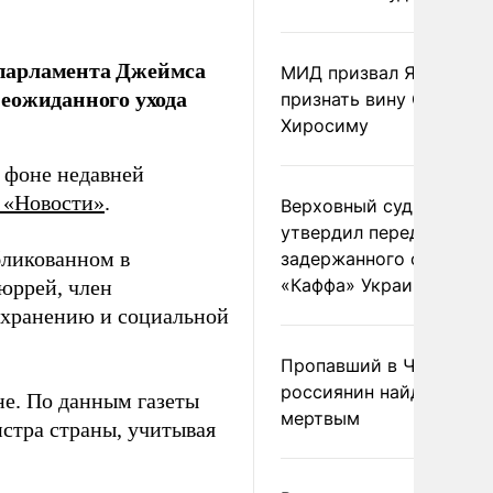
 парламента Джеймса
МИД призвал Японию
еожиданного ухода
признать вину США за
Хиросиму
а фоне недавней
 «Новости»
.
Верховный суд Швеции
утвердил передачу
бликованном в
задержанного сухогруз
«Каффа» Украине
юррей, член
охранению и социальной
Пропавший в Черногор
россиянин найден
не. По данным газеты
мертвым
истра страны, учитывая