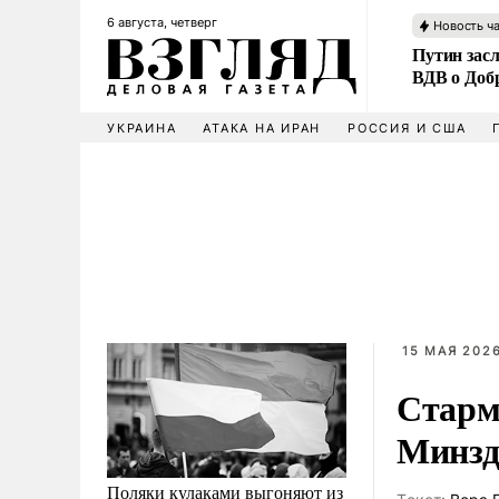
6 августа, четверг
Новость ч
Путин зас
ВДВ о Доб
УКРАИНА
АТАКА НА ИРАН
РОССИЯ И США
15 МАЯ 2026
Старм
Минзд
Поляки кулаками выгоняют из