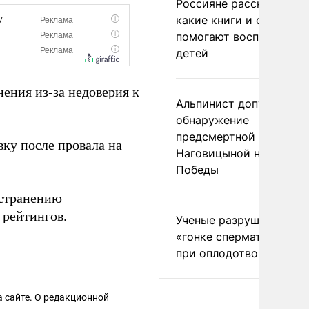
Россияне рассказали,
какие книги и фильмы
помогают воспитывать
детей
ения из-за недоверия к
Альпинист допустил
обнаружение
предсмертной записки
вку после провала на
Наговицыной на пике
Победы
тстранению
 рейтингов.
Ученые разрушили миф
«гонке сперматозоидов
при оплодотворении
 сайте. О редакционной