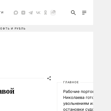
ТИ
НЕФТЬ И РУБЛЬ
ГЛАВНОЕ
авой
Рабочие портов Одессы
Николаева готовятся к
увольнениям из-за
остановки судоходства