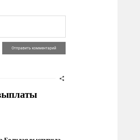
 выплаты
ла Болилая выступила