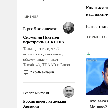
Как писал
наставнич
МНЕНИЯ
Ранее глав
Борис Джерелиевский
Сможет ли Пентагон
КОММЕНТАРИ
перестроить ВПК США
Только для того, чтобы
вернуться к довоенному
объему запасов ракет
Tomahawk, THAAD и Patriot
США потребуется более трех
2 комментария
лет. Даже небольшая война с
Ираном опустошила
американские арсеналы.
Сложившаяся ситуация
Геворг Мирзаян
означает многолетний период
Россия ничего не должна
Кто зака
уязвимости США, например,
Армении
Монако?
перед Китаем.