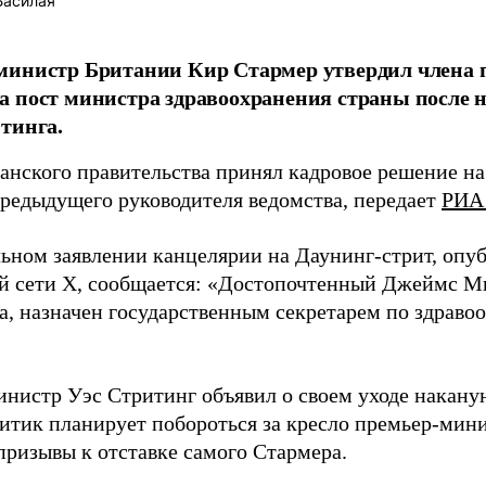
Басилая
министр Британии Кир Стармер утвердил члена
 пост министра здравоохранения страны после н
тинга.
танского правительства принял кадровое решение н
предыдущего руководителя ведомства, передает
РИА
ьном заявлении канцелярии на Даунинг-стрит, опу
й сети X, сообщается: «Достопочтенный Джеймс М
а, назначен государственным секретарем по здраво
нистр Уэс Стритинг объявил о своем уходе накану
литик планирует побороться за кресло премьер-мин
призывы к отставке самого Стармера.