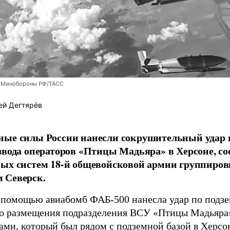
 Минобороны РФ/ТАСС
ей Дегтярёв
ные силы России нанесли сокрушительный удар 
звода операторов «Птицы Мадьяра» в Херсоне, с
ых систем 18-й общевойсковой армии группиров
 Северск.
 помощью авиабомб ФАБ-500 нанесла удар по подз
о размещения подразделения ВСУ «Птицы Мадьяра»
ами, который был рядом с подземной базой в Херсо