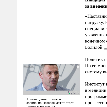
за введен
«Наставни
нагрузку. 
специалис
уважения к
конечном с
Болилой
Т
Политик п
По ее мне
систему в
Институт 
в медицине
программе
профессио